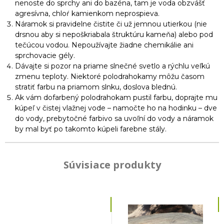
nenoste do sprchy ani do bazéna, tam je voda obzvášť
agresívna, chloŕ kamienkom neprospieva.
Náramok si pravidelne čistite či už jemnou utierkou (nie
drsnou aby si nepoškriabala štruktúru kameňa) alebo pod
tečúcou vodou. Nepoužívajte žiadne chemikálie ani
sprchovacie gély.
Dávajte si pozor na priame slnečné svetlo a rýchlu veľkú
zmenu teploty. Niektoré polodrahokamy môžu časom
stratiť farbu na priamom slnku, doslova blednú.
Ak vám dofarbený polodrahokam pustil farbu, doprajte mu
kúpeľ v čistej vlažnej vode – namočte ho na hodinku – dve
do vody, prebytočné farbivo sa uvoľní do vody a náramok
by mal byť po takomto kúpeli farebne stály.
Súvisiace produkty