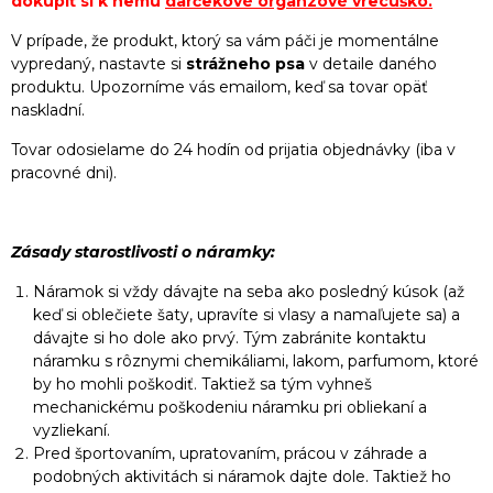
dokúpiť si k nemu
darčekové organzové vrecúško
.
V prípade, že produkt, ktorý sa vám páči je momentálne
vypredaný, nastavte si
strážneho psa
v detaile daného
produktu. Upozorníme vás emailom, keď sa tovar opäť
naskladní.
Tovar odosielame do 24 hodín od prijatia objednávky (iba v
pracovné dni).
Zásady starostlivosti o náramky:
Náramok si vždy dávajte na seba ako posledný kúsok (až
keď si oblečiete šaty, upravíte si vlasy a namaľujete sa) a
dávajte si ho dole ako prvý. Tým zabránite kontaktu
náramku s rôznymi chemikáliami, lakom, parfumom, ktoré
by ho mohli poškodiť. Taktiež sa tým vyhneš
mechanickému poškodeniu náramku pri obliekaní a
vyzliekaní.
Pred športovaním, upratovaním, prácou v záhrade a
podobných aktivitách si náramok dajte dole. Taktiež ho