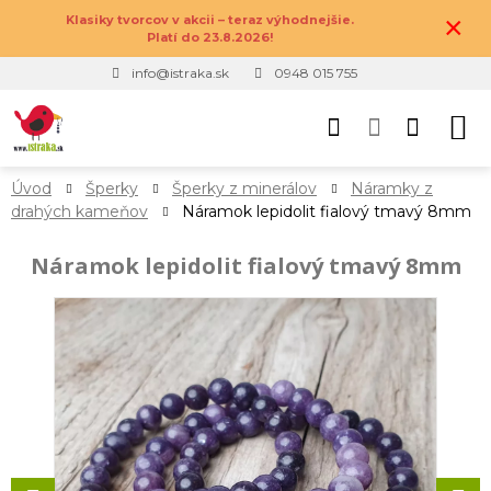
×
Klasiky tvorcov v akcii – teraz výhodnejšie.
Platí do 23.8.2026!
info@istraka.sk
0948 015 755
Úvod
Šperky
Šperky z minerálov
Náramky z
drahých kameňov
Náramok lepidolit fialový tmavý 8mm
Náramok lepidolit fialový tmavý 8mm