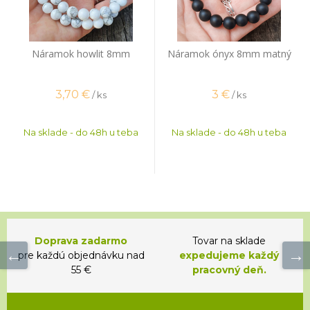
Náramok howlit 8mm
Náramok ónyx 8mm matný
3,70
€
3
€
/ ks
/ ks
Na sklade - do 48h u teba
Na sklade - do 48h u teba
Doprava zadarmo
Tovar na sklade
pre každú objednávku nad
expedujeme každý
55 €
pracovný deň.