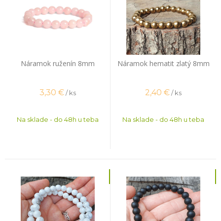
Náramok ruženín 8mm
Náramok hematit zlatý 8mm
3,30
€
2,40
€
/ ks
/ ks
Na sklade - do 48h u teba
Na sklade - do 48h u teba