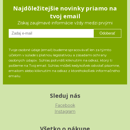
Najdôležitejšie novinky priamo na
tvoj email
Získaj zaujímavé informácie vždy medzi prvými
Odoberať
Tvoje osobné údaje (email) budeme spracovávať len za týmto
účelom v súlade s platnou legislatívou a zásadami ochrany
osobných údajov. Súhlas potvrdíš kliknutím na odkaz, ktorý ti
pošleme na Tvoj email. Súhlas môžeš kedykoľvek odvolať písomne,
emailom alebo kliknutím na odkaz z ktoréhokoľvek informačného
emailu.
Sleduj nás
Facebook
Instagram
Všetko o nákupe