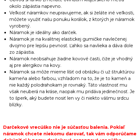
okolo zápästia napevno.
Veľkosť náramkov neupravujeme, ak si želáte iné veľkosti,
môžete využiť našu ponuku korálok, z ktorých je náramok
vyrobený.
Náramok je ideálny ako darček.
Náramok je na kvalitnej elastickej gumičke navlečenej
dvojmo pre lepšiu pevnosť. Ľahko sa navlieka a dáva dole
zo zápästia.
Náramok neobsahuje žiadne kovové časti, čiže je vhodný
aj pre alergikov na kovy.
Náramok sa môže mierne líšiť od obrázku či už štruktúrou
kameňa alebo farbou, vzhľadom na to, že je to kameň a
nie každý polodrahokam je rovnaký. Táto vlastnosť mu
však neuberá na kráse, naopak mu pridáva jedinečnosť. Je
to šperk, aký budete nosiť len vy či niekto vášmu srdcu
blízky.
Darčekové vrecúško nie je súčasťou balenia. Pokiaľ
náramok chcete niekomu darovať, tak vám odporúčame