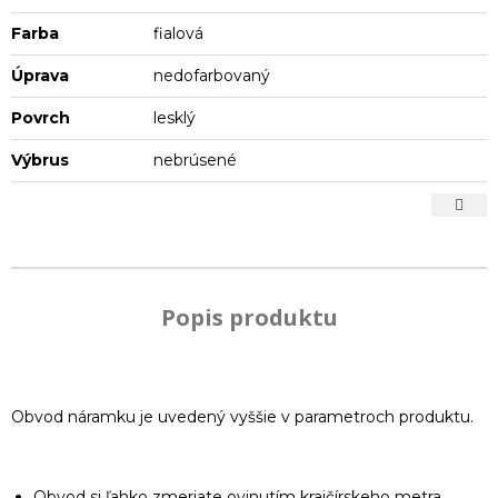
Farba
fialová
Úprava
nedofarbovaný
Povrch
lesklý
Výbrus
nebrúsené
Popis produktu
Obvod náramku je uvedený vyššie v parametroch produktu.
Obvod si ľahko zmeriate ovinutím krajčírskeho metra