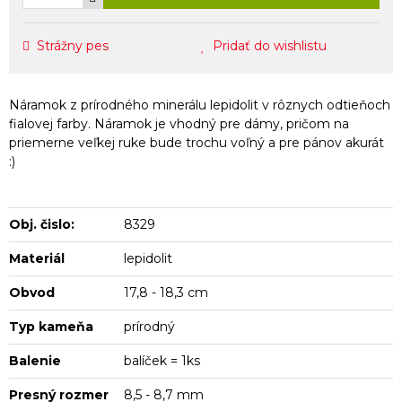
Strážny pes
Pridať do wishlistu
Náramok z prírodného minerálu lepidolit v rôznych odtieňoch
fialovej farby. Náramok je vhodný pre dámy, pričom na
priemerne veľkej ruke bude trochu voľný a pre pánov akurát
:)
Obj. čislo:
8329
Materiál
lepidolit
Obvod
17,8 - 18,3 cm
Typ kameňa
prírodný
Balenie
balíček = 1ks
Presný rozmer
8,5 - 8,7 mm