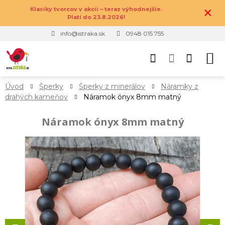
×
Klasiky tvorcov v akcii – teraz výhodnejšie.
Platí do 23.8.2026!
info@istraka.sk
0948 015 755
Úvod
Šperky
Šperky z minerálov
Náramky z
drahých kameňov
Náramok ónyx 8mm matný
Náramok ónyx 8mm matný