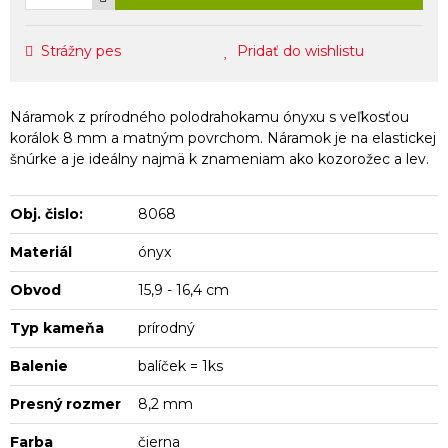
Strážny pes
Pridať do wishlistu
Náramok z prírodného polodrahokamu ónyxu s veľkosťou
korálok 8 mm a matným povrchom. Náramok je na elastickej
šnúrke a je ideálny najmä k znameniam ako kozorožec a lev.
Obj. čislo:
8068
Materiál
ónyx
Obvod
15,9 - 16,4 cm
Typ kameňa
prírodný
Balenie
balíček = 1ks
Presný rozmer
8,2 mm
Farba
čierna