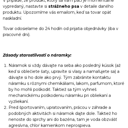
V prípade, že produkt, ktorý sa vám páči je momentálne
vypredaný, nastavte si
strážneho psa
v detaile daného
produktu. Upozorníme vás emailom, keď sa tovar opäť
naskladní.
Tovar odosielame do 24 hodín od prijatia objednávky (iba v
pracovné dni).
Zásady starostlivosti o náramky:
Náramok si vždy dávajte na seba ako posledný kúsok (až
keď si oblečiete šaty, upravíte si vlasy a namaľujete sa) a
dávajte si ho dole ako prvý. Tým zabránite kontaktu
náramku s rôznymi chemikáliami, lakom, parfumom, ktoré
by ho mohli poškodiť. Taktiež sa tým vyhneš
mechanickému poškodeniu náramku pri obliekaní a
vyzliekaní.
Pred športovaním, upratovaním, prácou v záhrade a
podobných aktivitách si náramok dajte dole. Taktiež ho
nenoste do sprchy ani do bazéna, tam je voda obzvášť
agresívna, chloŕ kamienkom neprospieva.