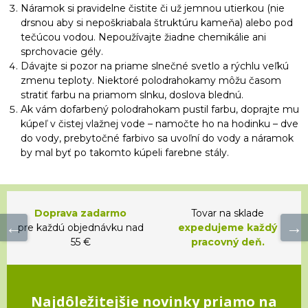
Náramok si pravidelne čistite či už jemnou utierkou (nie
drsnou aby si nepoškriabala štruktúru kameňa) alebo pod
tečúcou vodou. Nepoužívajte žiadne chemikálie ani
sprchovacie gély.
Dávajte si pozor na priame slnečné svetlo a rýchlu veľkú
zmenu teploty. Niektoré polodrahokamy môžu časom
stratiť farbu na priamom slnku, doslova blednú.
Ak vám dofarbený polodrahokam pustil farbu, doprajte mu
kúpeľ v čistej vlažnej vode – namočte ho na hodinku – dve
do vody, prebytočné farbivo sa uvoľní do vody a náramok
by mal byť po takomto kúpeli farebne stály.
Doprava zadarmo
Tovar na sklade
pre každú objednávku nad
expedujeme každý
55 €
pracovný deň.
Najdôležitejšie novinky priamo na