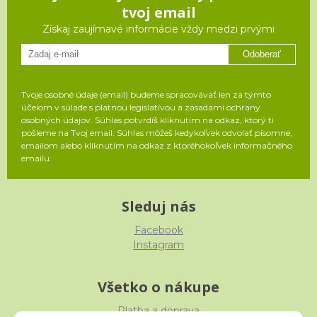
tvoj email
Získaj zaujímavé informácie vždy medzi prvými
Odoberať
Tvoje osobné údaje (email) budeme spracovávať len za týmto
účelom v súlade s platnou legislatívou a zásadami ochrany
osobných údajov. Súhlas potvrdíš kliknutím na odkaz, ktorý ti
pošleme na Tvoj email. Súhlas môžeš kedykoľvek odvolať písomne,
emailom alebo kliknutím na odkaz z ktoréhokoľvek informačného
emailu.
Sleduj nás
Facebook
Instagram
Všetko o nákupe
Platba a doprava