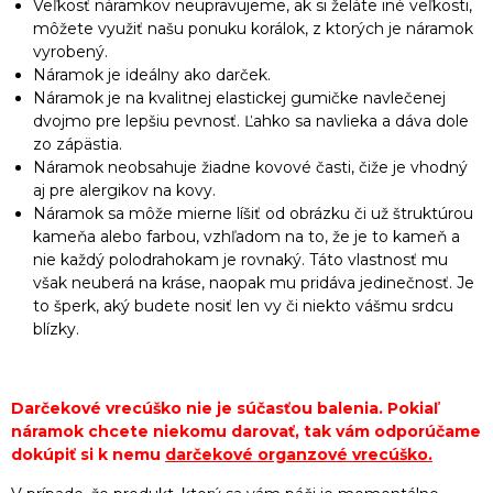
Veľkosť náramkov neupravujeme, ak si želáte iné veľkosti,
môžete využiť našu ponuku korálok, z ktorých je náramok
vyrobený.
Náramok je ideálny ako darček.
Náramok je na kvalitnej elastickej gumičke navlečenej
dvojmo pre lepšiu pevnosť. Ľahko sa navlieka a dáva dole
zo zápästia.
Náramok neobsahuje žiadne kovové časti, čiže je vhodný
aj pre alergikov na kovy.
Náramok sa môže mierne líšiť od obrázku či už štruktúrou
kameňa alebo farbou, vzhľadom na to, že je to kameň a
nie každý polodrahokam je rovnaký. Táto vlastnosť mu
však neuberá na kráse, naopak mu pridáva jedinečnosť. Je
to šperk, aký budete nosiť len vy či niekto vášmu srdcu
blízky.
Darčekové vrecúško nie je súčasťou balenia. Pokiaľ
náramok chcete niekomu darovať, tak vám odporúčame
dokúpiť si k nemu
darčekové organzové vrecúško
.