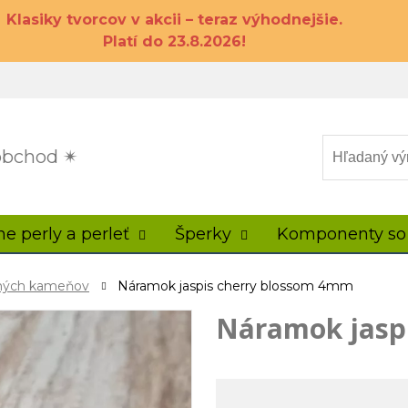
Klasiky tvorcov v akcii – teraz výhodnejšie.
Platí do 23.8.2026!
 obchod ✴
ne perly a perleť
Šperky
Komponenty so
ahých kameňov
Náramok jaspis cherry blossom 4mm
Náramok jasp