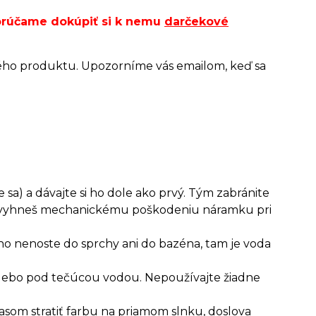
porúčame dokúpiť si k nemu
darčekové
ého produktu. Upozorníme vás emailom, keď sa
 sa) a dávajte si ho dole ako prvý. Tým zabránite
ým vyhneš mechanickému poškodeniu náramku pri
ho nenoste do sprchy ani do bazéna, tam je voda
 alebo pod tečúcou vodou. Nepoužívajte žiadne
asom stratiť farbu na priamom slnku, doslova