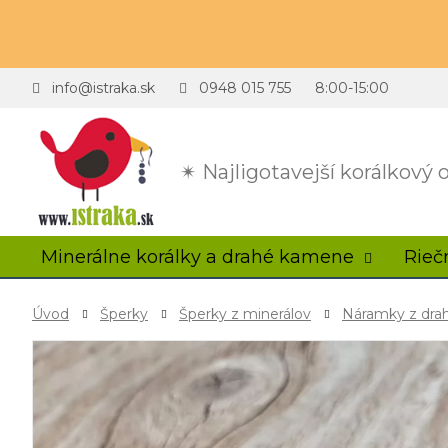
info@istraka.sk
0948 015 755
8:00-15:00
✴ Najligotavejší korálkový
Minerálne korálky a drahé kamene
Rieč
Úvod
Šperky
Šperky z minerálov
Náramky z dr