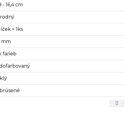
9 - 16,4 cm
írodný
íček = 1ks
7 mm
x farieb
dofarbovaný
klý
brúsené