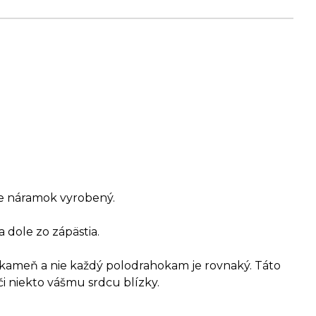
 je náramok vyrobený.
a dole zo zápästia.
o kameň a nie každý polodrahokam je rovnaký. Táto
či niekto vášmu srdcu blízky.