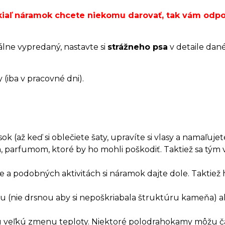
okiaľ náramok chcete niekomu darovať, tak vám od
álne vypredaný, nastavte si
strážneho psa
v detaile dan
(iba v pracovné dni).
 (až keď si oblečiete šaty, upravíte si vlasy a namaľujete
, parfumom, ktoré by ho mohli poškodiť. Taktiež sa t
a podobných aktivitách si náramok dajte dole. Taktiež 
.
rkou (nie drsnou aby si nepoškriabala štruktúru kameňa)
hlu veľkú zmenu teploty. Niektoré polodrahokamy môžu č