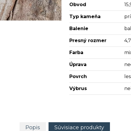
Obvod
15,
Typ kameňa
pr
Balenie
bal
Presný rozmer
4,
Farba
mi
Úprava
ne
Povrch
les
Výbrus
ne
Popis
Súvisiace produkty