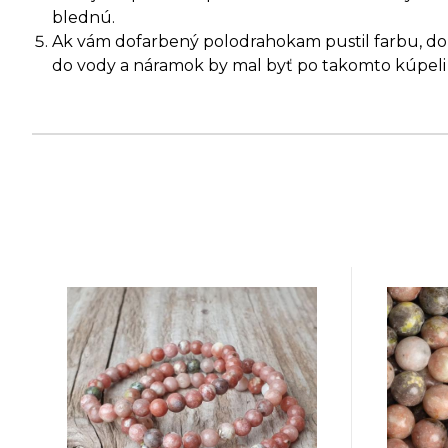
blednú.
Ak vám dofarbený polodrahokam pustil farbu, dopr
do vody a náramok by mal byť po takomto kúpeli 