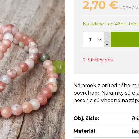
2,70
€
s DPH / ks
Na sklade - do 48h u teba
ks
Strážny pes
Náramok z prírodného mine
povrchom. Náramky sú ela
nosenie sú vhodné na záp
Obj. čislo:
84
Materiál
jas