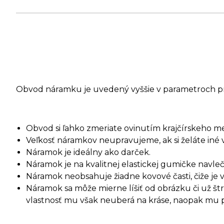
Obvod náramku je uvedený vyššie v parametroch p
Obvod si ľahko zmeriate ovinutím krajčírskeho m
Veľkosť náramkov neupravujeme, ak si želáte iné 
Náramok je ideálny ako darček.
Náramok je na kvalitnej elastickej gumičke navleč
Náramok neobsahuje žiadne kovové časti, čiže je 
Náramok sa môže mierne líšiť od obrázku či už š
vlastnosť mu však neuberá na kráse, naopak mu pri