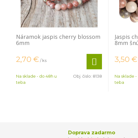
Náramok jaspis cherry blossom
Jaspis c
6mm
8mm šn
2,70
€
3,50
€
/ ks
Na sklade - do 48h u
Obj. čislo:
8138
Na sklade -
teba
teba
Doprava zadarmo