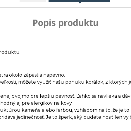
Popis produktu
roduktu.
etra okolo zápästia napevno.
veľkosti, môžete využiť našu ponuku korálok, z ktorých
enej dvojmo pre lepšiu pevnosť. Ľahko sa navlieka a dáv
vhodný aj pre alergikov na kovy.
truktúrou kameňa alebo farbou, vzhľadom na to, že je t
dáva jedinečnosť. Je to šperk, aký budete nosiť len vy 