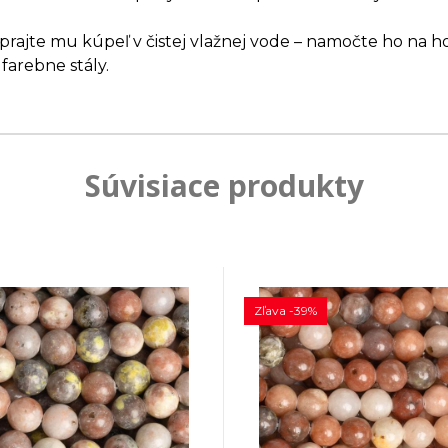
ajte mu kúpeľ v čistej vlažnej vode – namočte ho na ho
farebne stály.
Súvisiace produkty
Zľava -39%