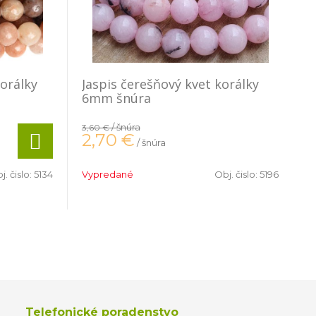
orálky
Jaspis čerešňový kvet korálky
6mm šnúra
/ šnúra
3,60 €
2,70
€
/ šnúra
j. čislo:
5134
Vypredané
Obj. čislo:
5196
Telefonické poradenstvo