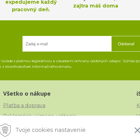
expedujeme každý
zajtra máš doma
pracovný deň.
Odoberať
súlade s platnou legislatívou a zásadami ochrany osobných údajov. Súhlas pot
z z ktoréhokoľvek informačného emailu.
Všetko o nákupe
i
Platba a doprava
K
Reklamácia, výmena, vrátenie
V
Obchodné podmienky
N
Tvoje cookies nastavenie
Ochrana osobných údajov
C