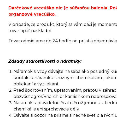
Darčekové vrecúško nie je súčasťou balenia. P
organzové vrecúško
.
V prípade, že produkt, ktorý sa vám páči je moment
tovar opäť naskladní.
Tovar odosielame do 24 hodín od prijatia objednávky 
Zásady starostlivosti o náramky:
Náramok si vždy dávajte na seba ako posledný kúsok
kontaktu náramku s rôznymi chemikáliami, lakom
obliekaní a vyzliekaní.
Pred športovaním, upratovaním, prácou v záhrade 
obzvášť agresívna, chloŕ kamienkom neprospieva
Náramok si pravidelne čistite či už jemnou utie
chemikálie ani sprchovacie gély.
Dávajte si pozor na priame slnečné svetlo a rýc