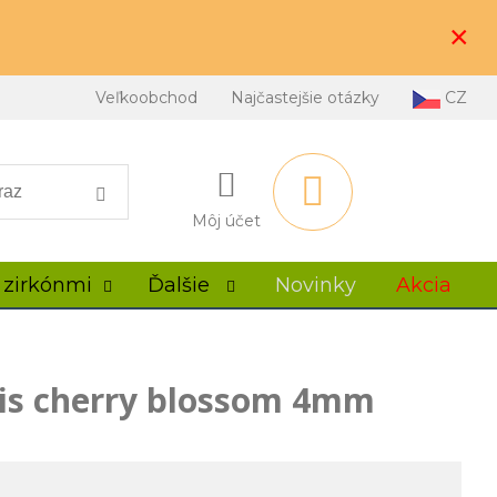
×
Veľkoobchod
Najčastejšie otázky
CZ
Môj účet
 zirkónmi
Ďalšie
Novinky
Akcia
is cherry blossom 4mm