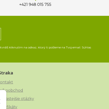
+421 948 015 755
vrdíš kliknutím na odkaz, ktorý ti pošleme na Tvoj email. Súhlas
Straka
ontakt
eľkoobchod
ajčastejšie otázky
ertifikáty