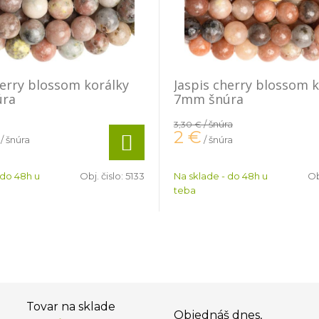
herry blossom korálky
Jaspis cherry blossom k
úra
7mm šnúra
/ šnúra
3,30 €
2
€
/ šnúra
/ šnúra
 do 48h u
Obj. čislo:
5133
Na sklade - do 48h u
Ob
teba
Tovar na sklade
Objednáš dnes,