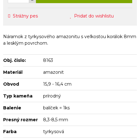
Strážny pes
Pridať do wishlistu
Náramok z tyrkysového amazonitu s veľkosťou korálok 8mm
a lesklým povrchom.
Obj. čislo:
8163
Materiál
amazonit
Obvod
15,9 - 16,4 cm
Typ kameňa
prírodný
Balenie
balíček = 1ks
Presný rozmer
8,3-8,5 mm
Farba
tyrkysová