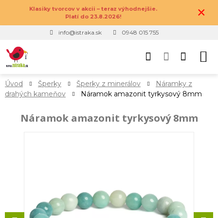
×
Klasiky tvorcov v akcii – teraz výhodnejšie.
Platí do 23.8.2026!
info@istraka.sk
0948 015 755
Úvod
Šperky
Šperky z minerálov
Náramky z
drahých kameňov
Náramok amazonit tyrkysový 8mm
Náramok amazonit tyrkysový 8mm