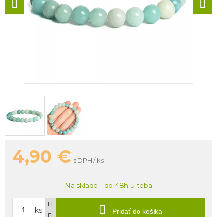
4,90
€
s DPH / ks
Na sklade - do 48h u teba
ks
Pridať do košíka