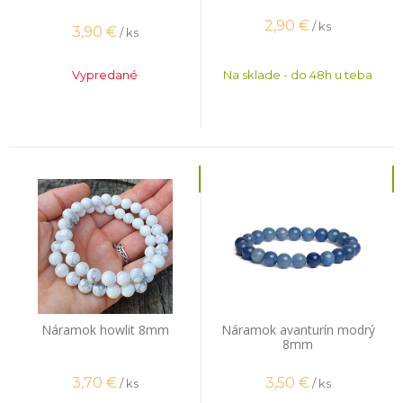
2,90
€
/ ks
3,90
€
/ ks
Vypredané
Na sklade - do 48h u teba
Náramok howlit 8mm
Náramok avanturín modrý
8mm
3,70
€
3,50
€
/ ks
/ ks