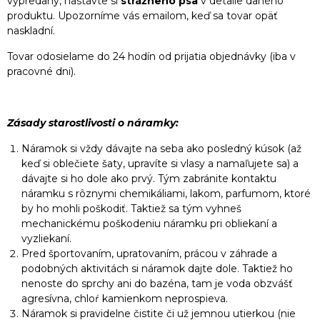
vypredaný, nastavte si
strážneho psa
v detaile daného
produktu. Upozorníme vás emailom, keď sa tovar opäť
naskladní.
Tovar odosielame do 24 hodín od prijatia objednávky (iba v
pracovné dni).
Zásady starostlivosti o náramky:
Náramok si vždy dávajte na seba ako posledný kúsok (až
keď si oblečiete šaty, upravíte si vlasy a namaľujete sa) a
dávajte si ho dole ako prvý. Tým zabránite kontaktu
náramku s rôznymi chemikáliami, lakom, parfumom, ktoré
by ho mohli poškodiť. Taktiež sa tým vyhneš
mechanickému poškodeniu náramku pri obliekaní a
vyzliekaní.
Pred športovaním, upratovaním, prácou v záhrade a
podobných aktivitách si náramok dajte dole. Taktiež ho
nenoste do sprchy ani do bazéna, tam je voda obzvášť
agresívna, chloŕ kamienkom neprospieva.
Náramok si pravidelne čistite či už jemnou utierkou (nie