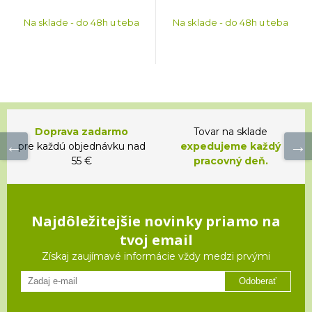
Na sklade - do 48h u teba
Na sklade - do 48h u teba
Doprava zadarmo
Tovar na sklade
pre každú objednávku nad
expedujeme každý
55 €
pracovný deň.
Najdôležitejšie novinky priamo na
tvoj email
Získaj zaujímavé informácie vždy medzi prvými
Odoberať