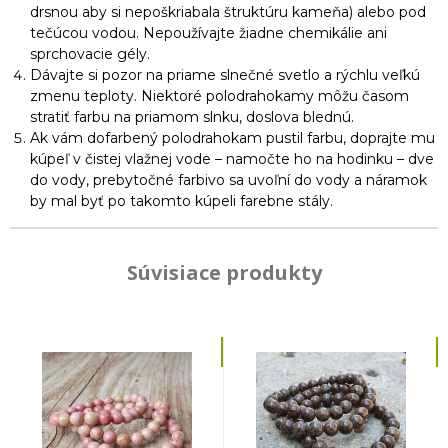
drsnou aby si nepoškriabala štruktúru kameňa) alebo pod
tečúcou vodou. Nepoužívajte žiadne chemikálie ani
sprchovacie gély.
Dávajte si pozor na priame slnečné svetlo a rýchlu veľkú
zmenu teploty. Niektoré polodrahokamy môžu časom
stratiť farbu na priamom slnku, doslova blednú.
Ak vám dofarbený polodrahokam pustil farbu, doprajte mu
kúpeľ v čistej vlažnej vode – namočte ho na hodinku – dve
do vody, prebytočné farbivo sa uvoľní do vody a náramok
by mal byť po takomto kúpeli farebne stály.
Súvisiace produkty