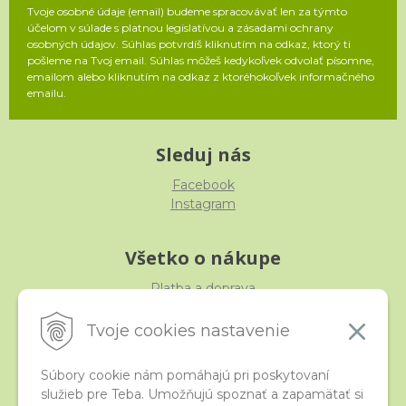
Tvoje osobné údaje (email) budeme spracovávať len za týmto
účelom v súlade s platnou legislatívou a zásadami ochrany
osobných údajov. Súhlas potvrdíš kliknutím na odkaz, ktorý ti
pošleme na Tvoj email. Súhlas môžeš kedykoľvek odvolať písomne,
emailom alebo kliknutím na odkaz z ktoréhokoľvek informačného
emailu.
Sleduj nás
Facebook
Instagram
Všetko o nákupe
Platba a doprava
Reklamácia, výmena, vrátenie
Obchodné podmienky
Tvoje cookies nastavenie
Ochrana osobných údajov
Súbory cookie nám pomáhajú pri poskytovaní
služieb pre Teba. Umožňujú spoznať a zapamätať si
iStraka