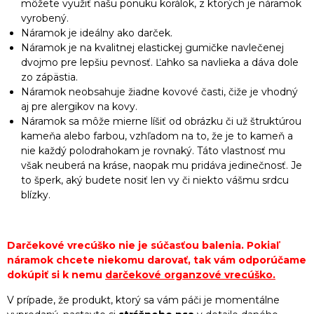
môžete využiť našu ponuku korálok, z ktorých je náramok
vyrobený.
Náramok je ideálny ako darček.
Náramok je na kvalitnej elastickej gumičke navlečenej
dvojmo pre lepšiu pevnosť. Ľahko sa navlieka a dáva dole
zo zápästia.
Náramok neobsahuje žiadne kovové časti, čiže je vhodný
aj pre alergikov na kovy.
Náramok sa môže mierne líšiť od obrázku či už štruktúrou
kameňa alebo farbou, vzhľadom na to, že je to kameň a
nie každý polodrahokam je rovnaký. Táto vlastnosť mu
však neuberá na kráse, naopak mu pridáva jedinečnosť. Je
to šperk, aký budete nosiť len vy či niekto vášmu srdcu
blízky.
Darčekové vrecúško nie je súčasťou balenia. Pokiaľ
náramok chcete niekomu darovať, tak vám odporúčame
dokúpiť si k nemu
darčekové organzové vrecúško
.
V prípade, že produkt, ktorý sa vám páči je momentálne