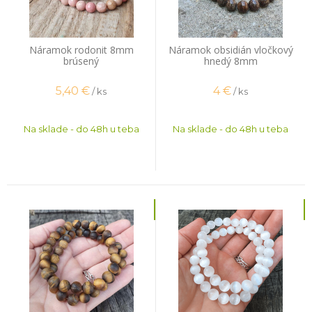
Náramok rodonit 8mm
Náramok obsidián vločkový
brúsený
hnedý 8mm
5,40
€
4
€
/ ks
/ ks
Na sklade - do 48h u teba
Na sklade - do 48h u teba