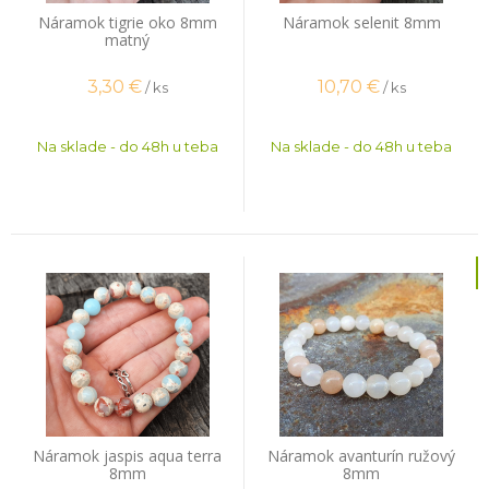
Náramok tigrie oko 8mm
Náramok selenit 8mm
matný
3,30
€
10,70
€
/ ks
/ ks
Na sklade - do 48h u teba
Na sklade - do 48h u teba
Náramok jaspis aqua terra
Náramok avanturín ružový
8mm
8mm