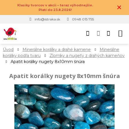
×
Klasiky tvorcov v akcii – teraz výhodnejšie.
Platí do 23.8.2026!
info@istraka.sk
0948 015 755
Úvod
Minerálne korálky a drahé kamene
Minerálne
korálky podľa tvaru
Zlomky a nugety z drahých kameňov
Apatit korálky nugety 8x10mm šnúra
Apatit korálky nugety 8x10mm šnúra