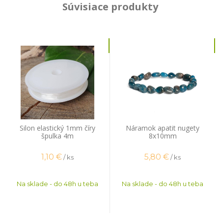
Súvisiace produkty
Silon elastický 1mm číry
Náramok apatit nugety
špulka 4m
8x10mm
1,10
€
5,80
€
/ ks
/ ks
Na sklade - do 48h u teba
Na sklade - do 48h u teba