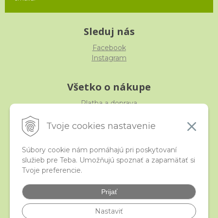
Sleduj nás
Facebook
Instagram
Všetko o nákupe
Platba a doprava
Reklamácia, výmena, vrátenie
Obchodné podmienky
Tvoje cookies nastavenie
Ochrana osobných údajov
Súbory cookie nám pomáhajú pri poskytovaní
služieb pre Teba. Umožňujú spoznať a zapamätať si
iStraka
Tvoje preferencie.
Kontakt
Veľkoobchod
Prijať
Najčastejšie otázky
Certifikáty
Nastaviť