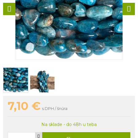
7,10
€
s DPH / šnúra
Na sklade - do 48h u teba