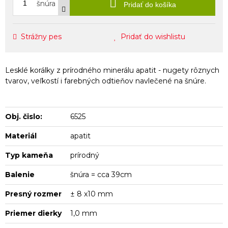
šnúra
Pridať do košíka
Strážny pes
Pridať do wishlistu
Lesklé korálky z prírodného minerálu apatit - nugety rôznych
tvarov, veľkostí i farebných odtieňov navlečené na šnúre.
Obj. čislo:
6525
Materiál
apatit
Typ kameňa
prírodný
Balenie
šnúra = cca 39cm
Presný rozmer
± 8 x10 mm
Priemer dierky
1,0 mm