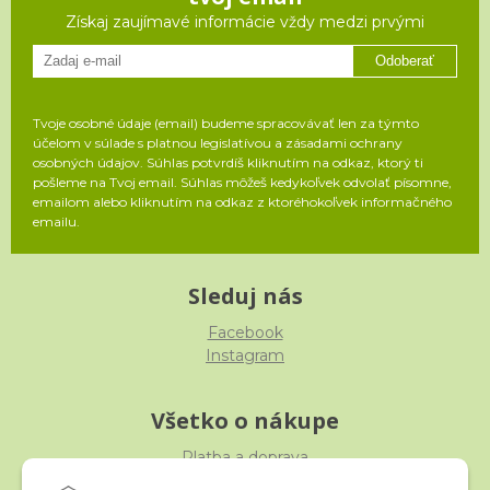
Získaj zaujímavé informácie vždy medzi prvými
Odoberať
Tvoje osobné údaje (email) budeme spracovávať len za týmto
účelom v súlade s platnou legislatívou a zásadami ochrany
osobných údajov. Súhlas potvrdíš kliknutím na odkaz, ktorý ti
pošleme na Tvoj email. Súhlas môžeš kedykoľvek odvolať písomne,
emailom alebo kliknutím na odkaz z ktoréhokoľvek informačného
emailu.
Sleduj nás
Facebook
Instagram
Všetko o nákupe
Platba a doprava
Reklamácia, výmena, vrátenie