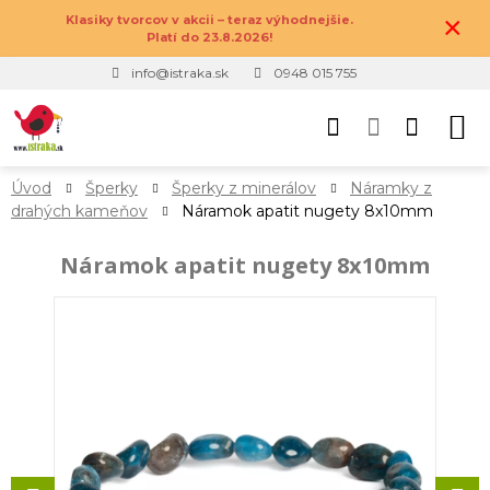
×
Klasiky tvorcov v akcii – teraz výhodnejšie.
Platí do 23.8.2026!
info@istraka.sk
0948 015 755
Úvod
Šperky
Šperky z minerálov
Náramky z
drahých kameňov
Náramok apatit nugety 8x10mm
Náramok apatit nugety 8x10mm