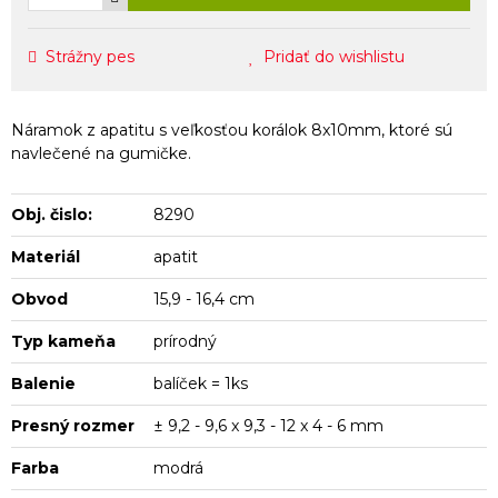
Strážny pes
Pridať do wishlistu
Náramok z apatitu s veľkosťou korálok 8x10mm, ktoré sú
navlečené na gumičke.
Obj. čislo:
8290
Materiál
apatit
Obvod
15,9 - 16,4 cm
Typ kameňa
prírodný
Balenie
balíček = 1ks
Presný rozmer
± 9,2 - 9,6 x 9,3 - 12 x 4 - 6 mm
Farba
modrá