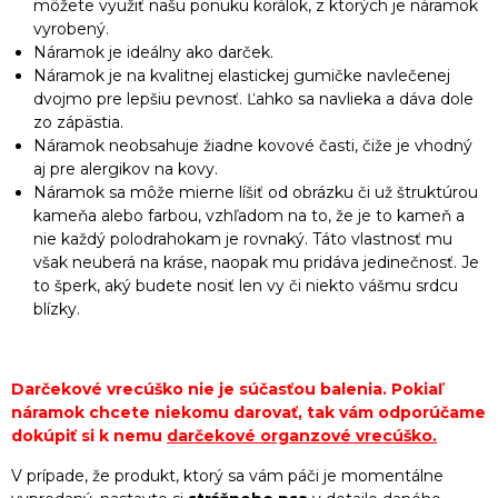
môžete využiť našu ponuku korálok, z ktorých je náramok
vyrobený.
Náramok je ideálny ako darček.
Náramok je na kvalitnej elastickej gumičke navlečenej
dvojmo pre lepšiu pevnosť. Ľahko sa navlieka a dáva dole
zo zápästia.
Náramok neobsahuje žiadne kovové časti, čiže je vhodný
aj pre alergikov na kovy.
Náramok sa môže mierne líšiť od obrázku či už štruktúrou
kameňa alebo farbou, vzhľadom na to, že je to kameň a
nie každý polodrahokam je rovnaký. Táto vlastnosť mu
však neuberá na kráse, naopak mu pridáva jedinečnosť. Je
to šperk, aký budete nosiť len vy či niekto vášmu srdcu
blízky.
Darčekové vrecúško nie je súčasťou balenia. Pokiaľ
náramok chcete niekomu darovať, tak vám odporúčame
dokúpiť si k nemu
darčekové organzové vrecúško
.
V prípade, že produkt, ktorý sa vám páči je momentálne