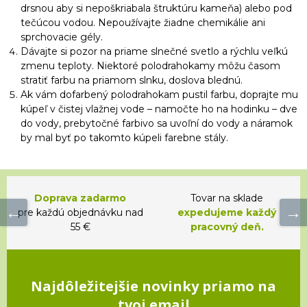
drsnou aby si nepoškriabala štruktúru kameňa) alebo pod
tečúcou vodou. Nepoužívajte žiadne chemikálie ani
sprchovacie gély.
Dávajte si pozor na priame slnečné svetlo a rýchlu veľkú
zmenu teploty. Niektoré polodrahokamy môžu časom
stratiť farbu na priamom slnku, doslova blednú.
Ak vám dofarbený polodrahokam pustil farbu, doprajte mu
kúpeľ v čistej vlažnej vode – namočte ho na hodinku – dve
do vody, prebytočné farbivo sa uvoľní do vody a náramok
by mal byť po takomto kúpeli farebne stály.
Doprava zadarmo
Tovar na sklade
pre každú objednávku nad
expedujeme každý
55 €
pracovný deň.
Najdôležitejšie novinky priamo na
tvoj email