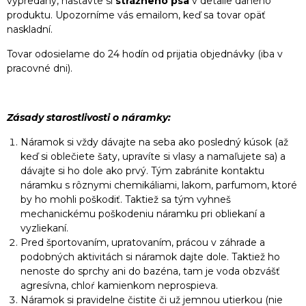
vypredaný, nastavte si
strážneho psa
v detaile daného
produktu. Upozorníme vás emailom, keď sa tovar opäť
naskladní.
Tovar odosielame do 24 hodín od prijatia objednávky (iba v
pracovné dni).
Zásady starostlivosti o náramky:
Náramok si vždy dávajte na seba ako posledný kúsok (až
keď si oblečiete šaty, upravíte si vlasy a namaľujete sa) a
dávajte si ho dole ako prvý. Tým zabránite kontaktu
náramku s rôznymi chemikáliami, lakom, parfumom, ktoré
by ho mohli poškodiť. Taktiež sa tým vyhneš
mechanickému poškodeniu náramku pri obliekaní a
vyzliekaní.
Pred športovaním, upratovaním, prácou v záhrade a
podobných aktivitách si náramok dajte dole. Taktiež ho
nenoste do sprchy ani do bazéna, tam je voda obzvášť
agresívna, chloŕ kamienkom neprospieva.
Náramok si pravidelne čistite či už jemnou utierkou (nie