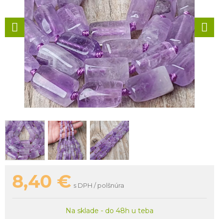
8,40
€
s DPH / polšnúra
Na sklade - do 48h u teba