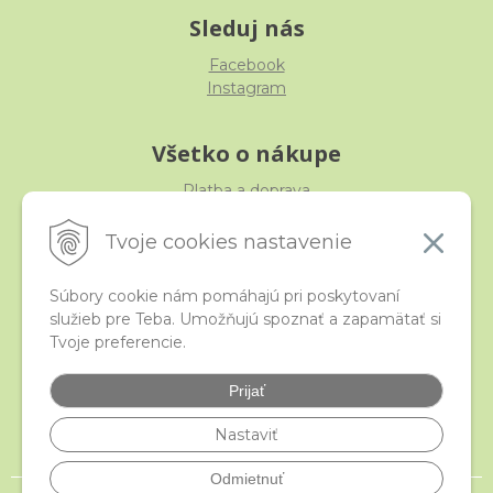
Sleduj nás
Facebook
Instagram
Všetko o nákupe
Platba a doprava
Reklamácia, výmena, vrátenie
Obchodné podmienky
Tvoje cookies nastavenie
Ochrana osobných údajov
Súbory cookie nám pomáhajú pri poskytovaní
služieb pre Teba. Umožňujú spoznať a zapamätať si
iStraka
Tvoje preferencie.
Kontakt
Veľkoobchod
Prijať
Najčastejšie otázky
Certifikáty
Nastaviť
Odmietnuť