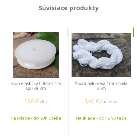
Súvisiace produkty
Silon elastický 0,8mm číry
Šnúra nylonová 1mm biela
špulka 8m
25m
1,80
€
1,40
€
/ ks
/ balenie
Na sklade - do 48h u teba
Na sklade - do 48h u teba