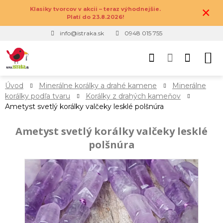
×
Klasiky tvorcov v akcii – teraz výhodnejšie.
Platí do 23.8.2026!
info@istraka.sk
0948 015 755
Úvod
Minerálne korálky a drahé kamene
Minerálne
korálky podľa tvaru
Korálky z drahých kameňov
Ametyst svetlý korálky valčeky lesklé polšnúra
Ametyst svetlý korálky valčeky lesklé
polšnúra