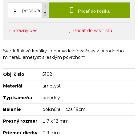
polšnúra
Pridať do košíka
Strážny pes
Pridať do wishlistu
Svetlofialové korálky - nepravidelné valčeky z prírodného
minerálu ametyst s lesklým povrchom.
Obj. čislo:
5102
Materiál
ametyst
Typ kameňa
prírodný
Balenie
polšnúra = cca 19cm
Presný rozmer
± 7 x 12 mm
Priemer dierky
0,9 mm