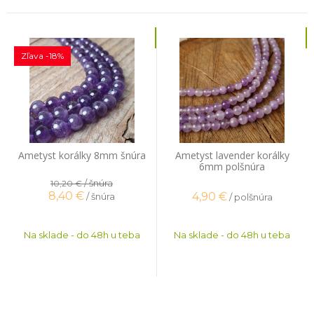
Zľava -18%
Ametyst korálky 8mm šnúra
Ametyst lavender korálky
6mm polšnúra
/ šnúra
10,20 €
8,40
€
4,90
€
/ šnúra
/ polšnúra
Na sklade - do 48h u teba
Na sklade - do 48h u teba