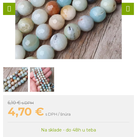
6,10 €
s DPH
4,70
€
s DPH / šnúra
Na sklade - do 48h u teba