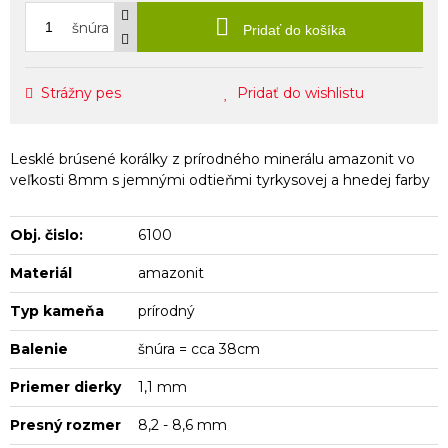
šnúra
Pridať do košíka
Strážny pes
Pridať do wishlistu
Lesklé brúsené korálky z prírodného minerálu amazonit vo
veľkosti 8mm s jemnými odtieňmi tyrkysovej a hnedej farby
Obj. čislo:
6100
Materiál
amazonit
Typ kameňa
prírodný
Balenie
šnúra = cca 38cm
Priemer dierky
1,1 mm
Presný rozmer
8,2 - 8,6 mm