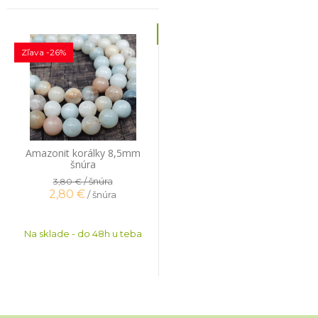
Zľava -26%
Amazonit korálky 8,5mm
šnúra
/ šnúra
3,80 €
2,80
€
/ šnúra
Na sklade - do 48h u teba