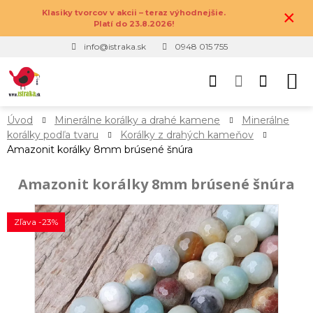
×
Klasiky tvorcov v akcii – teraz výhodnejšie.
Platí do 23.8.2026!
info@istraka.sk
0948 015 755
Úvod
Minerálne korálky a drahé kamene
Minerálne
korálky podľa tvaru
Korálky z drahých kameňov
Amazonit korálky 8mm brúsené šnúra
Amazonit korálky 8mm brúsené šnúra
Zľava -23%