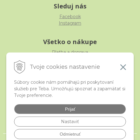
Sleduj nás
Facebook
Instagram
Všetko o nákupe
Platba a doprava
Reklamácia, výmena, vrátenie
Obchodné podmienky
Tvoje cookies nastavenie
Ochrana osobných údajov
Súbory cookie nám pomáhajú pri poskytovaní
služieb pre Teba. Umožňujú spoznať a zapamätať si
iStraka
Tvoje preferencie.
Kontakt
Veľkoobchod
Prijať
Najčastejšie otázky
Certifikáty
Nastaviť
Odmietnuť
© 2026 istraka.sk - najligotavejšie korálky a polodrahokamy široko ďaleko •