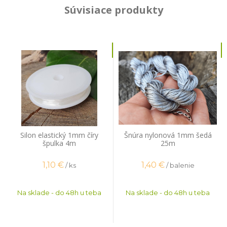
Súvisiace produkty
Silon elastický 1mm číry
Šnúra nylonová 1mm šedá
špulka 4m
25m
1,10
€
1,40
€
/ ks
/ balenie
Na sklade - do 48h u teba
Na sklade - do 48h u teba