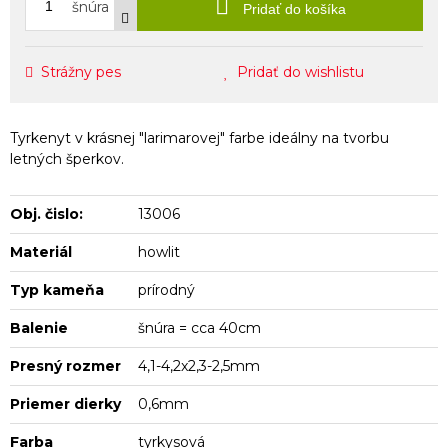
šnúra
Pridať do košíka
Strážny pes
Pridať do wishlistu
Tyrkenyt v krásnej "larimarovej" farbe ideálny na tvorbu
letných šperkov.
Obj. čislo:
13006
Materiál
howlit
Typ kameňa
prírodný
Balenie
šnúra = cca 40cm
Presný rozmer
4,1-4,2x2,3-2,5mm
Priemer dierky
0,6mm
Farba
tyrkysová