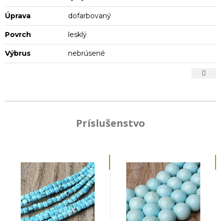
Úprava
dofarbovaný
Povrch
lesklý
Výbrus
nebrúsené
Príslušenstvo