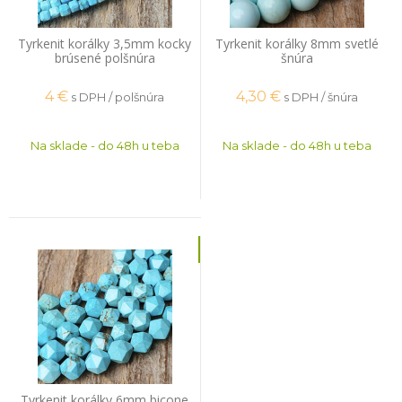
Tyrkenit korálky 3,5mm kocky
Tyrkenit korálky 8mm svetlé
brúsené polšnúra
šnúra
4
€
4,30
€
s DPH / polšnúra
s DPH / šnúra
Na sklade - do 48h u teba
Na sklade - do 48h u teba
Tyrkenit korálky 6mm bicone