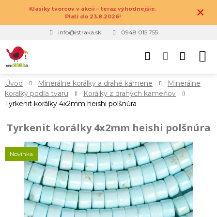
×
Klasiky tvorcov v akcii – teraz výhodnejšie.
Platí do 23.8.2026!
info@istraka.sk
0948 015 755
Úvod
Minerálne korálky a drahé kamene
Minerálne
korálky podľa tvaru
Korálky z drahých kameňov
Tyrkenit korálky 4x2mm heishi polšnúra
Tyrkenit korálky 4x2mm heishi polšnúra
Novinka