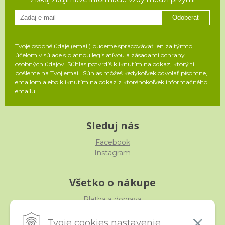
Odoberať
Tvoje osobné údaje (email) budeme spracovávať len za týmto
účelom v súlade s platnou legislatívou a zásadami ochrany
osobných údajov. Súhlas potvrdíš kliknutím na odkaz, ktorý ti
pošleme na Tvoj email. Súhlas môžeš kedykoľvek odvolať písomne,
emailom alebo kliknutím na odkaz z ktoréhokoľvek informačného
emailu.
Sleduj nás
Facebook
Instagram
Všetko o nákupe
Platba a doprava
Reklamácia, výmena, vrátenie
Obchodné podmienky
Tvoje cookies nastavenie