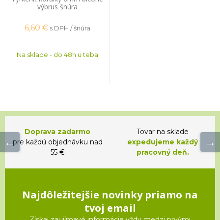
výbrus šnúra
6,60
€
s DPH / šnúra
Na sklade - do 48h u teba
Doprava zadarmo
Tovar na sklade
pre každú objednávku nad
expedujeme každý
55 €
pracovný deň.
Najdôležitejšie novinky priamo na
tvoj email
Získaj zaujímavé informácie vždy medzi prvými