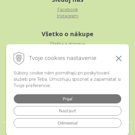
Facebook
Instagram
Všetko o nákupe
Platba a doprava
Reklamácia, výmena, vrátenie
Obchodné podmienky
Tvoje cookies nastavenie
Ochrana osobných údajov
Súbory cookie nám pomáhajú pri poskytovaní
služieb pre Teba. Umožňujú spoznať a zapamätať si
iStraka
Tvoje preferencie.
Kontakt
Veľkoobchod
Prijať
Najčastejšie otázky
Certifikáty
Nastaviť
Odmietnuť
© 2026 istraka.sk - najligotavejšie korálky a polodrahokamy široko ďaleko •
NextShop
&
e-shop Pohoda Connector
by
NextCom s.r.o.