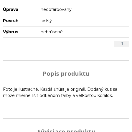
Úprava
nedofarbovaný
Povrch
lesklý
Výbrus
nebrúsené
Popis produktu
Foto je ilustračné. Každá šnúra je originál. Dodaný kus sa
môže mierne líšiť odtieňom farby a veľkosťou korálok.
Súvisiace produkty