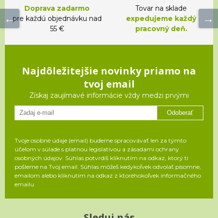
Doprava zadarmo
Tovar na sklade
pre každú objednávku nad
expedujeme každý
55 €
pracovný deň.
Najdôležitejšie novinky priamo na
tvoj email
Získaj zaujímavé informácie vždy medzi prvými
Odoberať
Tvoje osobné údaje (email) budeme spracovávať len za týmto
účelom v súlade s platnou legislatívou a zásadami ochrany
osobných údajov. Súhlas potvrdíš kliknutím na odkaz, ktorý ti
pošleme na Tvoj email. Súhlas môžeš kedykoľvek odvolať písomne,
emailom alebo kliknutím na odkaz z ktoréhokoľvek informačného
emailu.
Sleduj nás