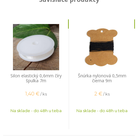
Silon elastický 0,6mm číry
Šnúrka nylonová 0,5mm
špulka 7m
čierna 9m
1,40
€
2
€
/ ks
/ ks
Na sklade - do 48h u teba
Na sklade - do 48h u teba