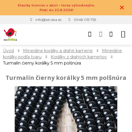
×
Klasiky tvorcov v akcii – teraz výhodnejšie.
Platí do 23.8.2026!
info@istraka.sk
0948 015 755
Úvod
Minerálne korálky a drahé kamene
Minerálne
korálky podľa tvaru
Korálky z drahých kameňov
Turmalín čierny korálky 5 mm polšnúra
Turmalín čierny korálky 5 mm polšnúra