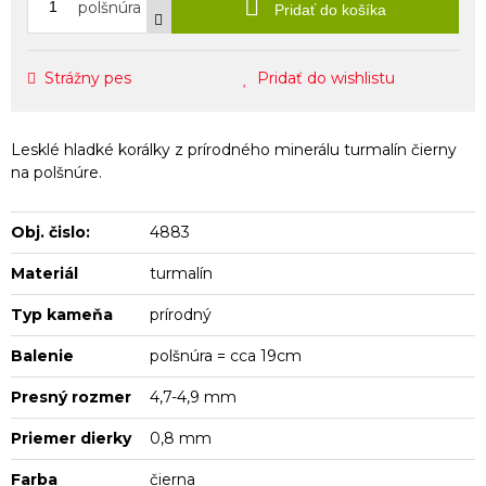
polšnúra
Pridať do košíka
Strážny pes
Pridať do wishlistu
Lesklé hladké korálky z prírodného minerálu turmalín čierny
na polšnúre.
Obj. čislo:
4883
Materiál
turmalín
Typ kameňa
prírodný
Balenie
polšnúra = cca 19cm
Presný rozmer
4,7-4,9 mm
Priemer dierky
0,8 mm
Farba
čierna