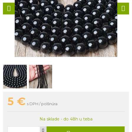
5
€
s DPH / polšnúra
Na sklade - do 48h u teba