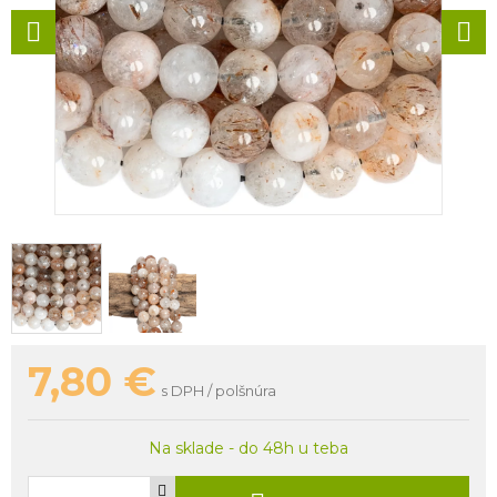
7,80
€
s DPH / polšnúra
Na sklade - do 48h u teba