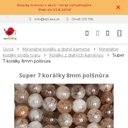
×
Klasiky tvorcov v akcii – teraz výhodnejšie.
Platí do 23.8.2026!
info@istraka.sk
0948 015 755
Úvod
Minerálne korálky a drahé kamene
Minerálne
korálky podľa tvaru
Korálky z drahých kameňov
Super
7 korálky 8mm polšnúra
Super 7 korálky 8mm polšnúra