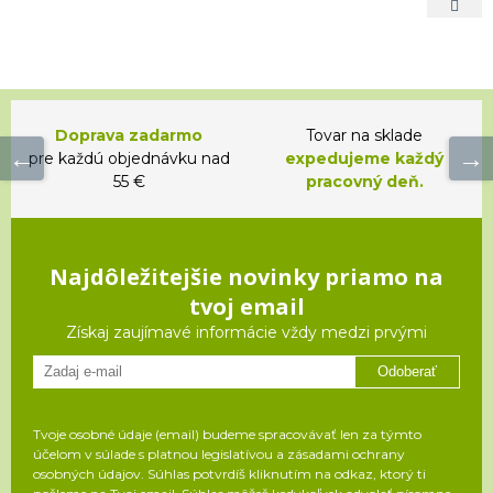
Doprava zadarmo
Tovar na sklade
pre každú objednávku nad
expedujeme každý
55 €
pracovný deň.
Najdôležitejšie novinky priamo na
tvoj email
Získaj zaujímavé informácie vždy medzi prvými
Odoberať
Tvoje osobné údaje (email) budeme spracovávať len za týmto
účelom v súlade s platnou legislatívou a zásadami ochrany
osobných údajov. Súhlas potvrdíš kliknutím na odkaz, ktorý ti