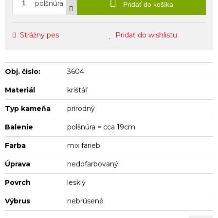
polšnúra
Pridať do košíka
Strážny pes
Pridať do wishlistu
Obj. čislo:
3604
Materiál
krištáľ
Typ kameňa
prírodný
Balenie
polšnúra = cca 19cm
Farba
mix farieb
Úprava
nedofarbovaný
Povrch
lesklý
Výbrus
nebrúsené