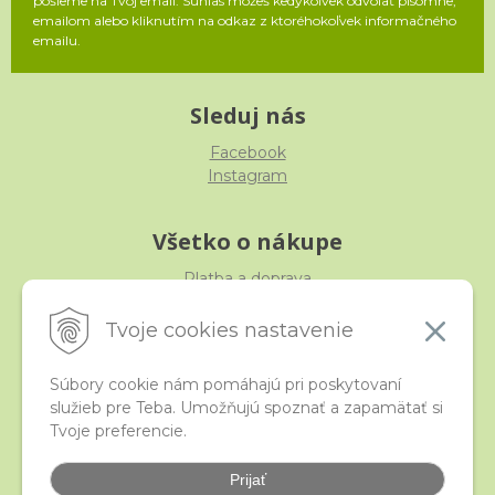
pošleme na Tvoj email. Súhlas môžeš kedykoľvek odvolať písomne,
emailom alebo kliknutím na odkaz z ktoréhokoľvek informačného
emailu.
Sleduj nás
Facebook
Instagram
Všetko o nákupe
Platba a doprava
Reklamácia, výmena, vrátenie
Obchodné podmienky
Tvoje cookies nastavenie
Ochrana osobných údajov
Súbory cookie nám pomáhajú pri poskytovaní
služieb pre Teba. Umožňujú spoznať a zapamätať si
iStraka
Tvoje preferencie.
Kontakt
Veľkoobchod
Prijať