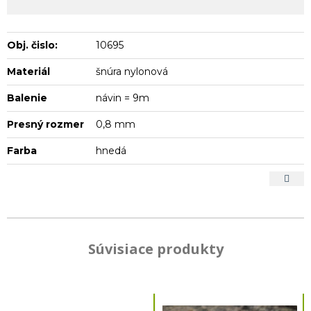
Obj. čislo:
10695
Materiál
šnúra nylonová
Balenie
návin = 9m
Presný rozmer
0,8 mm
Farba
hnedá
Súvisiace produkty