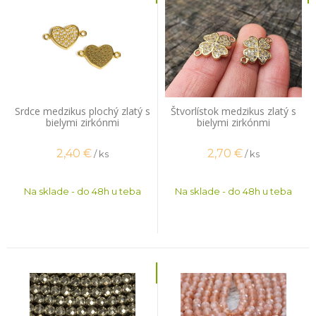
Srdce medzikus plochý zlatý s
Štvorlístok medzikus zlatý s
bielymi zirkónmi
bielymi zirkónmi
2,40
€
2,70
€
/ ks
/ ks
Na sklade - do 48h u teba
Na sklade - do 48h u teba