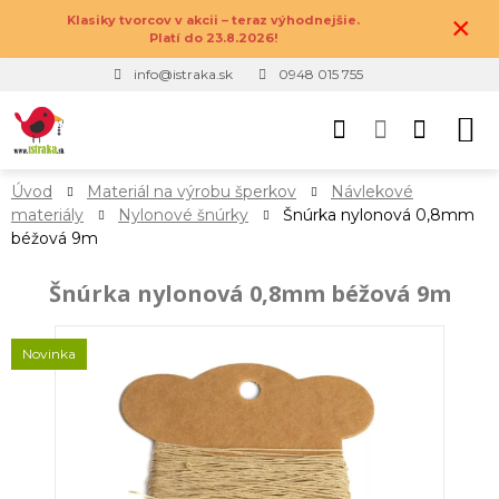
×
Klasiky tvorcov v akcii – teraz výhodnejšie.
Platí do 23.8.2026!
info@istraka.sk
0948 015 755
Úvod
Materiál na výrobu šperkov
Návlekové
materiály
Nylonové šnúrky
Šnúrka nylonová 0,8mm
béžová 9m
Šnúrka nylonová 0,8mm béžová 9m
Novinka