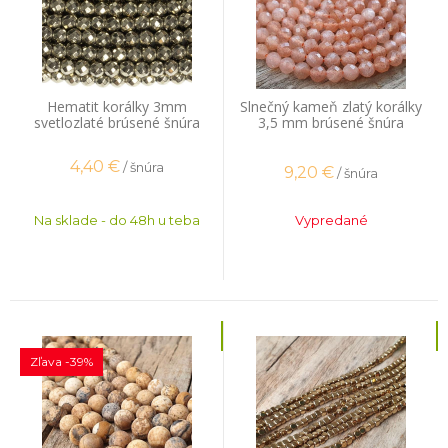
Hematit korálky 3mm
Slnečný kameň zlatý korálky
svetlozlaté brúsené šnúra
3,5 mm brúsené šnúra
4,40
€
/ šnúra
9,20
€
/ šnúra
Na sklade - do 48h u teba
Vypredané
Zľava -39%