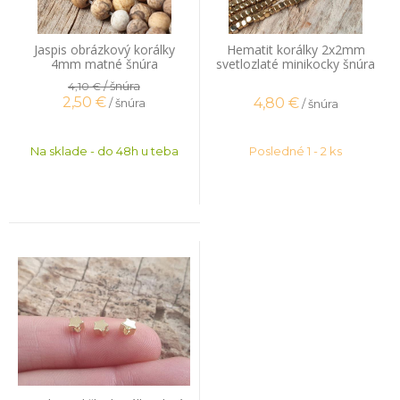
Jaspis obrázkový korálky
Hematit korálky 2x2mm
4mm matné šnúra
svetlozlaté minikocky šnúra
/ šnúra
4,10 €
2,50
€
4,80
€
/ šnúra
/ šnúra
Na sklade - do 48h u teba
Posledné 1 - 2 ks