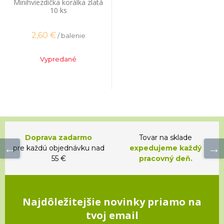
Minihviezdička korálka zlatá
10 ks
2,60
€
/ balenie
Vypredané
Doprava zadarmo
Tovar na sklade
pre každú objednávku nad
expedujeme každý
55 €
pracovný deň.
Najdôležitejšie novinky priamo na
tvoj email