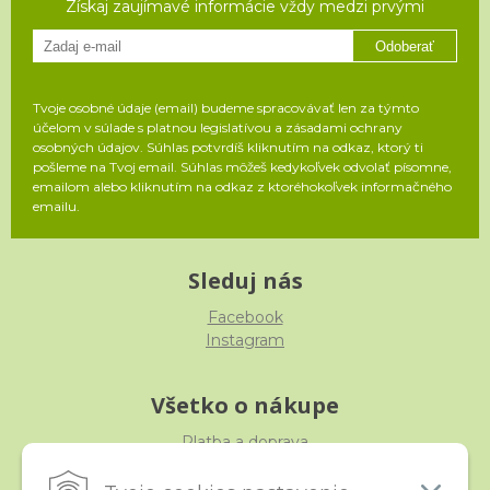
Získaj zaujímavé informácie vždy medzi prvými
Odoberať
Tvoje osobné údaje (email) budeme spracovávať len za týmto
účelom v súlade s platnou legislatívou a zásadami ochrany
osobných údajov. Súhlas potvrdíš kliknutím na odkaz, ktorý ti
pošleme na Tvoj email. Súhlas môžeš kedykoľvek odvolať písomne,
emailom alebo kliknutím na odkaz z ktoréhokoľvek informačného
emailu.
Sleduj nás
Facebook
Instagram
Všetko o nákupe
Platba a doprava
Reklamácia, výmena, vrátenie
Obchodné podmienky