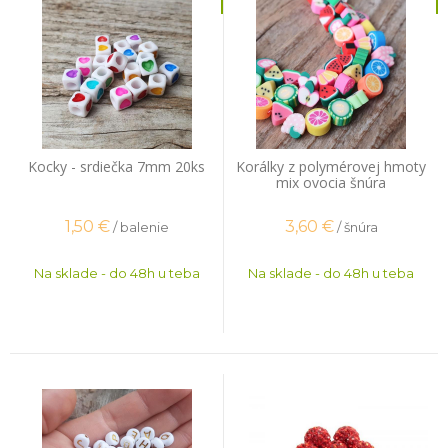
Kocky - srdiečka 7mm 20ks
Korálky z polymérovej hmoty
mix ovocia šnúra
1,50
€
3,60
€
/ balenie
/ šnúra
Na sklade - do 48h u teba
Na sklade - do 48h u teba