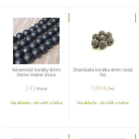
Keramické korálky 8mm
Shamballa korálka 8mm šedá
čierne matné šnúra
1ks
2
€
0,50
€
/ šnúra
/ ks
Na sklade - do 48h u teba
Na sklade - do 48h u teba