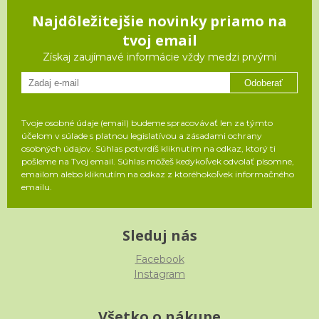
Najdôležitejšie novinky priamo na
tvoj email
Získaj zaujímavé informácie vždy medzi prvými
Odoberať
Tvoje osobné údaje (email) budeme spracovávať len za týmto
účelom v súlade s platnou legislatívou a zásadami ochrany
osobných údajov. Súhlas potvrdíš kliknutím na odkaz, ktorý ti
pošleme na Tvoj email. Súhlas môžeš kedykoľvek odvolať písomne,
emailom alebo kliknutím na odkaz z ktoréhokoľvek informačného
emailu.
Sleduj nás
Facebook
Instagram
Všetko o nákupe