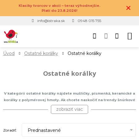
×
Klasiky tvorcov v akcii – teraz výhodnejšie.
Platí do 23.8.2026!
info@istraka.sk
0948 015 755
Úvod
Ostatné korálky
Ostatné korálky
Ostatné korálky
V kategórii ostatné korálky nájdete mušličky, písmenká, keramické a
korálky z polymérovej hmoty. Ak chcete naskočiť na trendy šnúrkové
náramky s mušličkami, ste tu správne. Všetko čo potrebujete sú
zobraziť viac
mušličky, nylonová alebo saténová šnúrka, možno nejaká ozdobka
navyše. Všetko máme. Alebo si chcete vytvoriť náramok priateľstva či
lásky s vašimi menami, významným dátumom alebo vaším slovom? A
Prednastavené
Zoradiť:
čo takto náhrdelník pripomínajúci tie, čo nosia ľudia na Havaji? Neboj