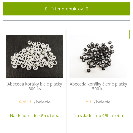
sa vyskúšať placičky z polymérovej hmoty! Navlečieš ich jednoducho
na neelastický silon, prípadne poplastované lanko, pridáš prívesok
Filter produktov
do stredu, zakončíš ukončovacím setom a dodáš svojmu vzhľadu
trochu exotiky. Zaručujeme ti, že každý sa bude pýtať odkiaľ ho máš
Abeceda korálky biele placky
Abeceda korálky čierne placky
500 ks
500 ks
4,50
€
5
€
/ balenie
/ balenie
Na sklade - do 48h u teba
Na sklade - do 48h u teba