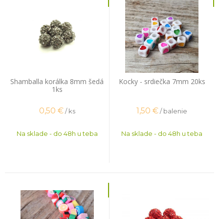
Shamballa korálka 8mm šedá
Kocky - srdiečka 7mm 20ks
1ks
0,50
€
1,50
€
/ ks
/ balenie
Na sklade - do 48h u teba
Na sklade - do 48h u teba