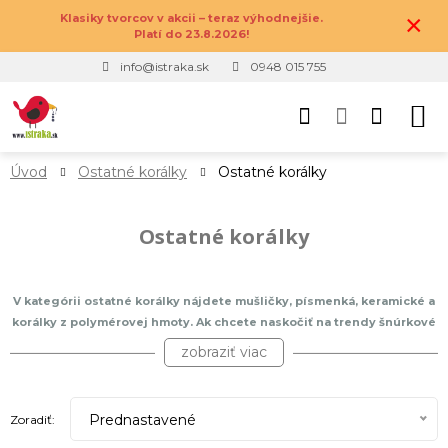
×
Klasiky tvorcov v akcii – teraz výhodnejšie.
Platí do 23.8.2026!
info@istraka.sk
0948 015 755
Úvod
Ostatné korálky
Ostatné korálky
Ostatné korálky
V kategórii ostatné korálky nájdete mušličky, písmenká, keramické a
korálky z polymérovej hmoty. Ak chcete naskočiť na trendy šnúrkové
náramky s mušličkami, ste tu správne. Všetko čo potrebujete sú
zobraziť viac
mušličky, nylonová alebo saténová šnúrka, možno nejaká ozdobka
navyše. Všetko máme. Alebo si chcete vytvoriť náramok priateľstva či
lásky s vašimi menami, významným dátumom alebo vaším slovom? A
Prednastavené
Zoradiť:
čo takto náhrdelník pripomínajúci tie, čo nosia ľudia na Havaji? Neboj