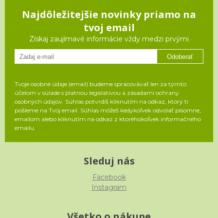
Najdôležitejšie novinky priamo na
tvoj email
Získaj zaujímavé informácie vždy medzi prvými
Odoberať
Tvoje osobné údaje (email) budeme spracovávať len za týmto
účelom v súlade s platnou legislatívou a zásadami ochrany
osobných údajov. Súhlas potvrdíš kliknutím na odkaz, ktorý ti
pošleme na Tvoj email. Súhlas môžeš kedykoľvek odvolať písomne,
emailom alebo kliknutím na odkaz z ktoréhokoľvek informačného
emailu.
Sleduj nás
Facebook
Instagram
Všetko o nákupe