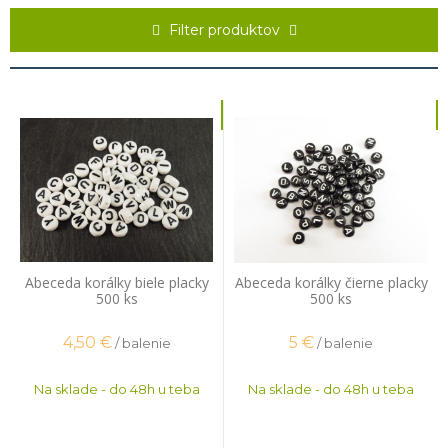
sa vyskúšať placičky z polymérovej hmoty! Navlečieš ich jednoducho
na neelastický silon, prípadne poplastované lanko, pridáš prívesok
Filter produktov
do stredu, zakončíš ukončovacím setom a dodáš svojmu vzhľadu
trochu exotiky. Zaručujeme ti, že každý sa bude pýtať odkiaľ ho máš
Abeceda korálky biele placky
Abeceda korálky čierne placky
500 ks
500 ks
4,50
€
5
€
/ balenie
/ balenie
Na sklade - do 48h u teba
Na sklade - do 48h u teba