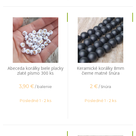
Abeceda korálky biele placky
Keramické korálky 8mm
zlaté písmo 300 ks
čierne matné šnúra
3,90
€
2
€
/ balenie
/ šnúra
Posledné 1 - 2 ks
Posledné 1 - 2 ks