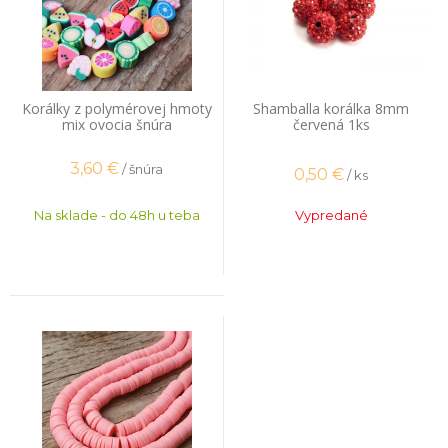
Korálky z polymérovej hmoty
Shamballa korálka 8mm
mix ovocia šnúra
červená 1ks
3,60
€
/ šnúra
0,50
€
/ ks
Na sklade - do 48h u teba
Vypredané