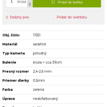
šnúra
Pridať do košíka
Strážny pes
Pridať do wishlistu
Obj. čislo:
11551
Materiál
serafinit
Typ kameňa
prírodný
Balenie
šnúra = cca 39cm
Presný rozmer
2,4-2,6 mm
Priemer dierky
0,5mm
Farba
zelená
Úprava
nedofarbovaný