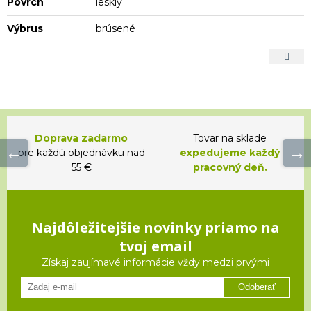
Povrch
lesklý
Výbrus
brúsené
Doprava zadarmo
Tovar na sklade
pre každú objednávku nad
expedujeme každý
55 €
pracovný deň.
Najdôležitejšie novinky priamo na
tvoj email
Získaj zaujímavé informácie vždy medzi prvými
Odoberať