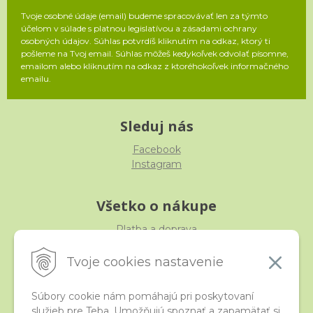
Tvoje osobné údaje (email) budeme spracovávať len za týmto
účelom v súlade s platnou legislatívou a zásadami ochrany
osobných údajov. Súhlas potvrdíš kliknutím na odkaz, ktorý ti
pošleme na Tvoj email. Súhlas môžeš kedykoľvek odvolať písomne,
emailom alebo kliknutím na odkaz z ktoréhokoľvek informačného
emailu.
Sleduj nás
Facebook
Instagram
Všetko o nákupe
Platba a doprava
Reklamácia, výmena, vrátenie
Obchodné podmienky
Tvoje cookies nastavenie
Ochrana osobných údajov
Súbory cookie nám pomáhajú pri poskytovaní
služieb pre Teba. Umožňujú spoznať a zapamätať si