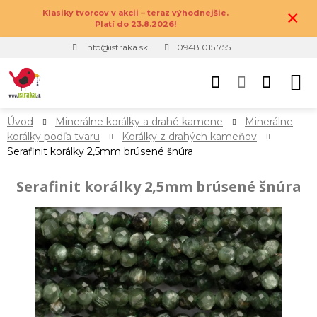
×
Klasiky tvorcov v akcii – teraz výhodnejšie.
Platí do 23.8.2026!
info@istraka.sk
0948 015 755
Úvod
Minerálne korálky a drahé kamene
Minerálne
korálky podľa tvaru
Korálky z drahých kameňov
Serafinit korálky 2,5mm brúsené šnúra
Serafinit korálky 2,5mm brúsené šnúra