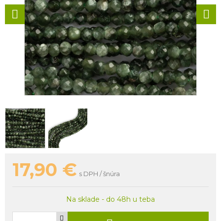
17,90
€
s DPH / šnúra
Na sklade - do 48h u teba