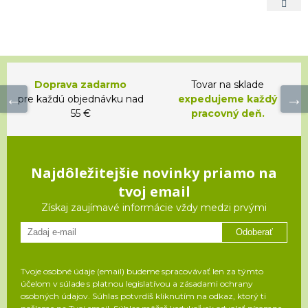
Doprava zadarmo
Tovar na sklade
pre každú objednávku nad
expedujeme každý
55 €
pracovný deň.
Najdôležitejšie novinky priamo na
tvoj email
Získaj zaujímavé informácie vždy medzi prvými
Odoberať
Tvoje osobné údaje (email) budeme spracovávať len za týmto
účelom v súlade s platnou legislatívou a zásadami ochrany
osobných údajov. Súhlas potvrdíš kliknutím na odkaz, ktorý ti