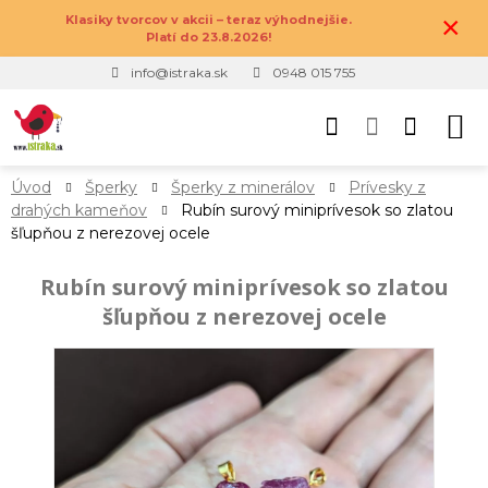
×
Klasiky tvorcov v akcii – teraz výhodnejšie.
Platí do 23.8.2026!
info@istraka.sk
0948 015 755
Úvod
Šperky
Šperky z minerálov
Prívesky z
drahých kameňov
Rubín surový miniprívesok so zlatou
šľupňou z nerezovej ocele
Rubín surový miniprívesok so zlatou
šľupňou z nerezovej ocele