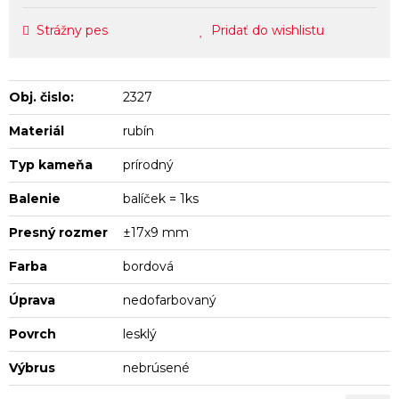
Strážny pes
Pridať do wishlistu
Obj. čislo:
2327
Materiál
rubín
Typ kameňa
prírodný
Balenie
balíček = 1ks
Presný rozmer
±17x9 mm
Farba
bordová
Úprava
nedofarbovaný
Povrch
lesklý
Výbrus
nebrúsené