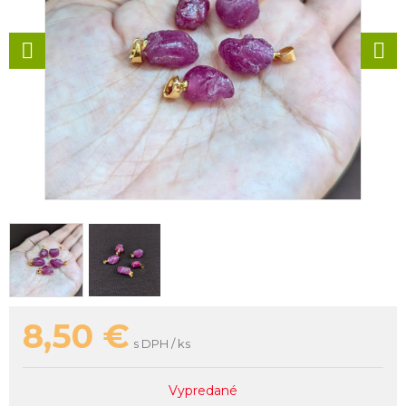
8,50
€
s DPH / ks
Vypredané