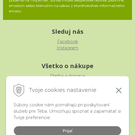
pošleme na Tvoj email. Súhlas môžeš kedykoľvek odvolať písomne,
emailom alebo kliknutím na odkaz z ktoréhokoľvek informačného
emailu.
Sleduj nás
Facebook
Instagram
Všetko o nákupe
Platba a doprava
Reklamácia, výmena, vrátenie
Obchodné podmienky
Tvoje cookies nastavenie
Ochrana osobných údajov
Súbory cookie nám pomáhajú pri poskytovaní
služieb pre Teba. Umožňujú spoznať a zapamätať si
iStraka
Tvoje preferencie.
Kontakt
Veľkoobchod
Prijať