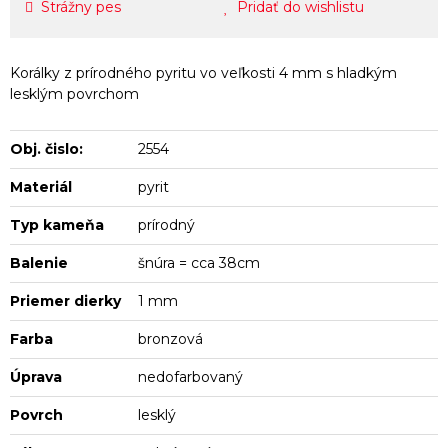
Strážny pes
Pridať do wishlistu
Korálky z prírodného pyritu vo veľkosti 4 mm s hladkým
lesklým povrchom
Obj. čislo:
2554
Materiál
pyrit
Typ kameňa
prírodný
Balenie
šnúra = cca 38cm
Priemer dierky
1 mm
Farba
bronzová
Úprava
nedofarbovaný
Povrch
lesklý