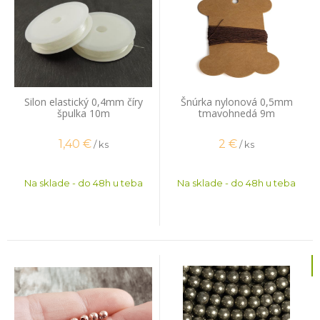
Silon elastický 0,4mm číry
Šnúrka nylonová 0,5mm
špulka 10m
tmavohnedá 9m
1,40
€
2
€
/ ks
/ ks
Na sklade - do 48h u teba
Na sklade - do 48h u teba