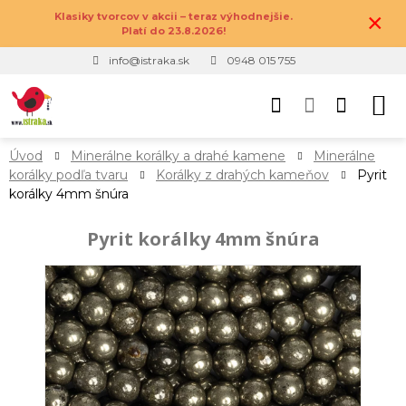
×
Klasiky tvorcov v akcii – teraz výhodnejšie.
Platí do 23.8.2026!
info@istraka.sk
0948 015 755
Úvod
Minerálne korálky a drahé kamene
Minerálne
korálky podľa tvaru
Korálky z drahých kameňov
Pyrit
korálky 4mm šnúra
Pyrit korálky 4mm šnúra