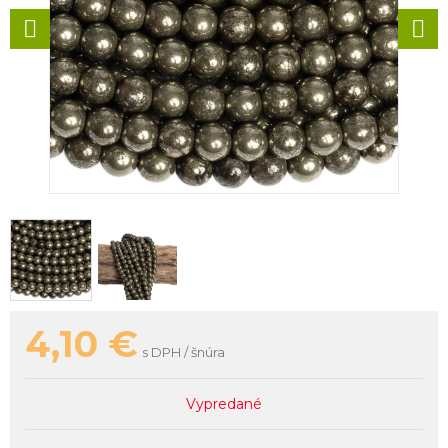
4,10
€
s DPH / šnúra
Vypredané