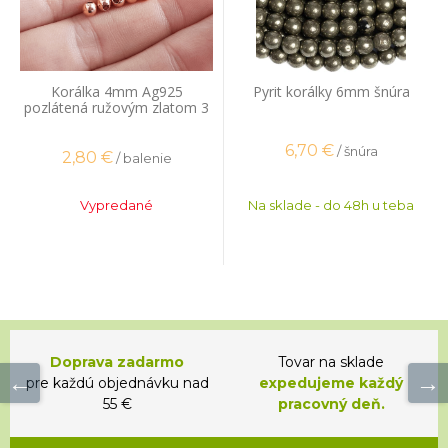
Korálka 4mm Ag925
Pyrit korálky 6mm šnúra
pozlátená ružovým zlatom 3
ks
6,70
€
/ šnúra
2,80
€
/ balenie
Vypredané
Na sklade - do 48h u teba
Doprava zadarmo
Tovar na sklade
pre každú objednávku nad
expedujeme každý
55 €
pracovný deň.