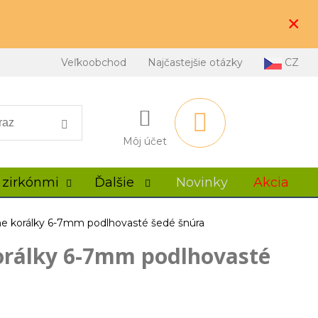
×
Veľkoobchod
Najčastejšie otázky
CZ
Môj účet
 zirkónmi
Ďalšie
Novinky
Akcia
čne korálky 6-7mm podlhovasté šedé šnúra
korálky 6-7mm podlhovasté