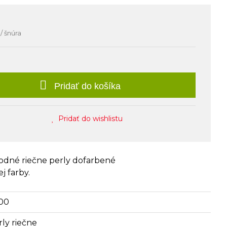
/ šnúra
Pridať do košíka
Pridať do wishlistu
rodné riečne perly dofarbené
j farby.
00
rly riečne