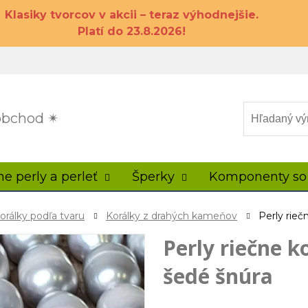
Klasiky tvorcov v akcii – teraz výhodnejšie.
Platí do 23.8.2026!
 obchod ✴
ne perly a perleť
Šperky
Komponenty so
orálky podľa tvaru
Korálky z drahých kameňov
Perly rie
Perly riečne 
šedé šnúra