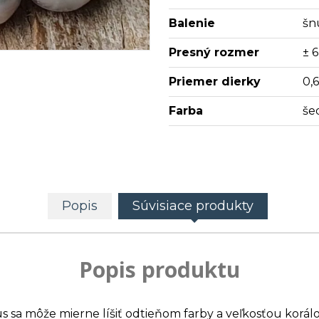
Balenie
šn
Presný rozmer
± 
Priemer dierky
0,
Farba
še
Popis
Súvisiace produkty
Popis produktu
us sa môže mierne líšiť odtieňom farby a veľkosťou korálo