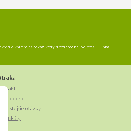
vrdíš kliknutím na odkaz, ktorý ti pošleme na Tvoj email. Súhlas
Straka
ontakt
eľkoobchod
ajčastejšie otázky
ertifikáty