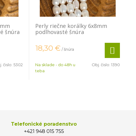
x7mm
Perly riečne korálky 6x8mm
vé šnúra
podlhovasté šnúra
18,30
€
/ šnúra
. čislo:
5302
Na sklade - do 48h u
Obj. čislo:
1390
teba
Telefonické poradenstvo
+421 948 015 755