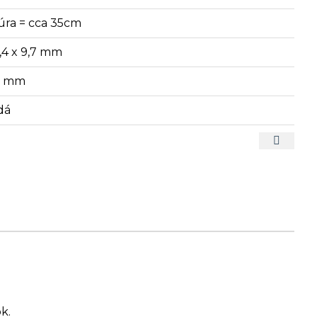
úra = cca 35cm
6,4 x 9,7 mm
6 mm
dá
k.