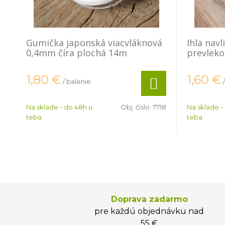
Gumička japonská viacvláknová
Ihla navl
0,4mm číra plochá 14m
prevlek
1,80
€
1,60
€
/ balenie
Na sklade - do 48h u
Obj. čislo:
7718
Na sklade -
teba
teba
Doprava zadarmo
pre každú objednávku nad
55 €