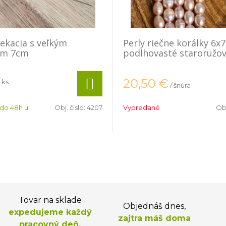
iekacia s veľkým
Perly riečne korálky 6
om 7cm
podlhovasté staroružo
20,50
€
/ ks
/ šnúra
 do 48h u
Obj. čislo:
4207
Vypredané
Obj
Tovar na sklade
Objednáš dnes,
expedujeme každý
zajtra máš doma
pracovný deň.