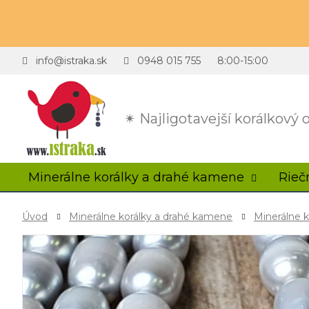
info@istraka.sk
0948 015 755
8:00-15:00
✴ Najligotavejší korálkový
Minerálne korálky a drahé kamene
Rieč
Úvod
Minerálne korálky a drahé kamene
Minerálne k