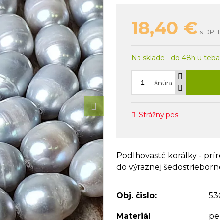
18,40
€
s DPH 
Na sklade - do 48h u teba
šnúra
Strážny pes
Podlhovasté korálky - prí
do výraznej šedostrieborne
Obj. čislo:
53
Materiál
pe