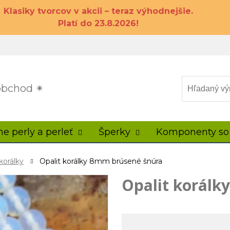
Klasiky tvorcov v akcii – teraz výhodnejšie.
Platí do 23.8.2026!
 obchod ✴
ne perly a perleť
Šperky
Komponenty so
korálky
Opalit korálky 8mm brúsené šnúra
Opalit korálk