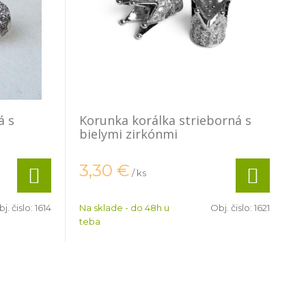
á s
Korunka korálka strieborná s
bielymi zirkónmi
3,30
€
/ ks
j. čislo:
1614
Na sklade - do 48h u
Obj. čislo:
1621
teba