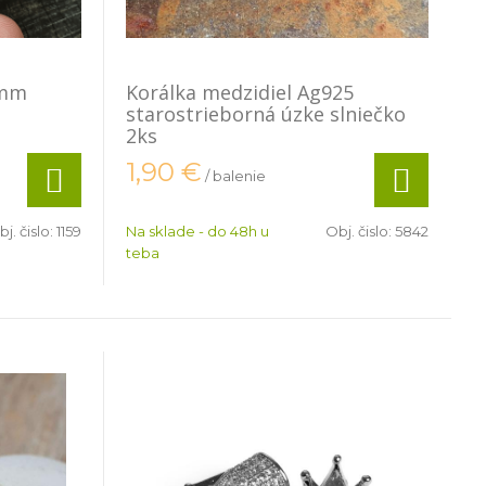
0mm
Korálka medzidiel Ag925
starostrieborná úzke slniečko
2ks
1,90
€
/ balenie
j. čislo:
1159
Na sklade - do 48h u
Obj. čislo:
5842
teba