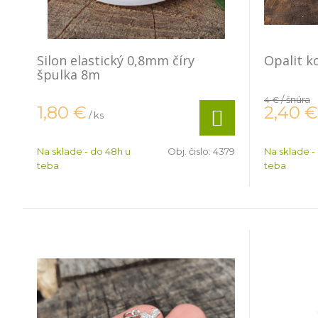
Silon elastický 0,8mm číry
Opalit k
špulka 8m
/ šnúra
4 €
2,40
€
1,80
€
/ ks
Na sklade - do 48h u
Obj. čislo:
4379
Na sklade -
teba
teba