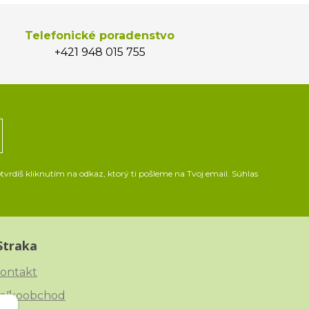
Telefonické poradenstvo
+421 948 015 755
vrdíš kliknutím na odkaz, ktorý ti pošleme na Tvoj email. Súhlas
Straka
ontakt
eľkoobchod