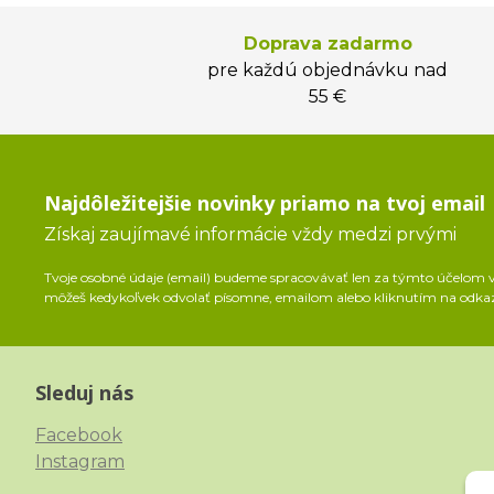
Doprava zadarmo
pre každú objednávku nad
55 €
Najdôležitejšie novinky priamo na tvoj email
Získaj zaujímavé informácie vždy medzi prvými
Tvoje osobné údaje (email) budeme spracovávať len za týmto účelom v 
môžeš kedykoľvek odvolať písomne, emailom alebo kliknutím na odka
Sleduj nás
Facebook
Instagram