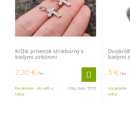
Krížik prívesok strieborný s
Dvojkríd
bielymi zirkónmi
bielymi 
2,20
€
3
€
/ ks
/ ks
Na sklade - do 48h u
Obj. čislo:
3705
Na sklade -
teba
teba