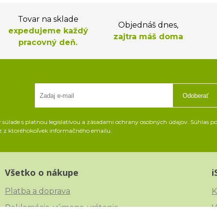
Tovar na sklade
Objednáš dnes,
expedujeme každý
zajtra máš doma
pracovný deň.
Odoberať
súlade s platnou legislatívou a zásadami ochrany osobných údajov. Súhlas pot
z z ktoréhokoľvek informačného emailu.
Všetko o nákupe
i
Platba a doprava
K
Reklamácia, výmena, vrátenie
V