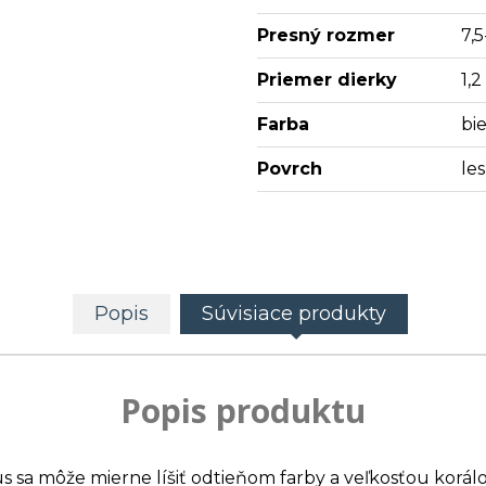
Presný rozmer
7,
Priemer dierky
1,
Farba
bie
Povrch
les
Popis
Súvisiace produkty
Popis produktu
us sa môže mierne líšiť odtieňom farby a veľkosťou korálo