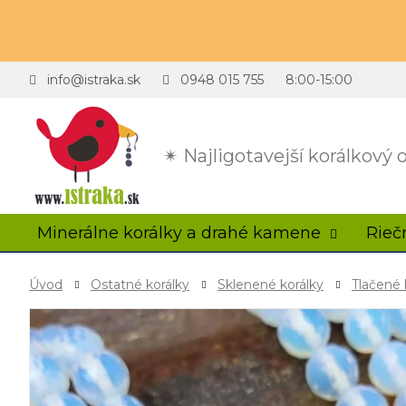
info@istraka.sk
0948 015 755
8:00-15:00
✴ Najligotavejší korálkový
Minerálne korálky a drahé kamene
Rieč
Úvod
Ostatné korálky
Sklenené korálky
Tlačené 