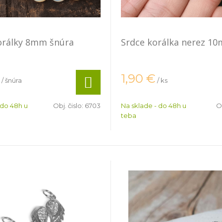
orálky 8mm šnúra
Srdce korálka nerez 1
1,90
€
/ šnúra
/ ks
 do 48h u
Obj. čislo:
6703
Na sklade - do 48h u
Ob
teba