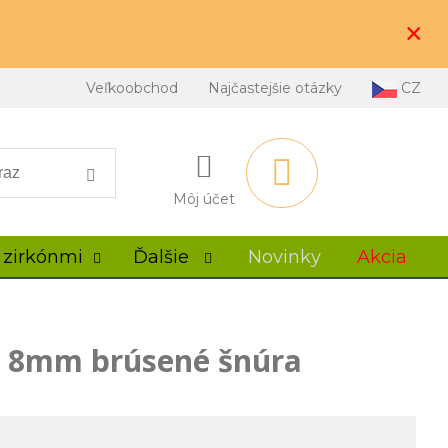
×
Veľkoobchod
Najčastejšie otázky
CZ
Môj účet
 zirkónmi
Ďalšie
Novinky
Akcia
y 8mm brúsené šnúra