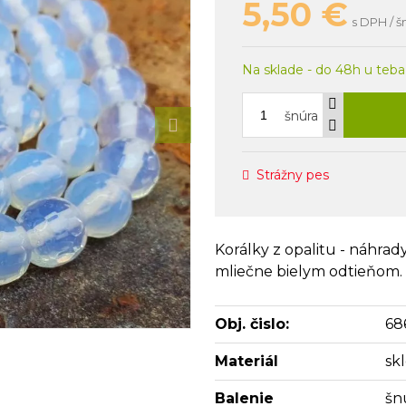
5,50
€
s DPH / š
Na sklade - do 48h u teba
šnúra
Strážny pes
Korálky z opalitu - náhr
mliečne bielym odtieňom.
Obj. čislo:
68
Materiál
sk
Balenie
šn