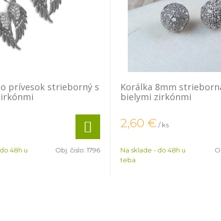
lo prívesok strieborný s
Korálka 8mm strieborn
zirkónmi
bielymi zirkónmi
2,60
€
/ ks
 do 48h u
Obj. čislo:
1796
Na sklade - do 48h u
Ob
teba