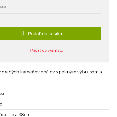
núra
Pridať do košíka
Pridať do wishlistu
ady drahých kameňov opálov s pekným výbrusom a
63
lo
úra = cca 38cm