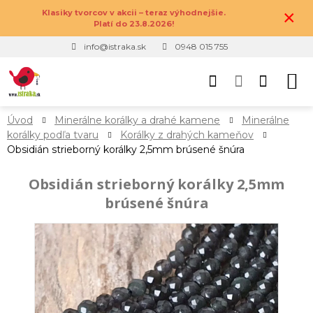
×
Klasiky tvorcov v akcii – teraz výhodnejšie.
Platí do 23.8.2026!
info@istraka.sk
0948 015 755
Úvod
Minerálne korálky a drahé kamene
Minerálne
korálky podľa tvaru
Korálky z drahých kameňov
Obsidián strieborný korálky 2,5mm brúsené šnúra
Obsidián strieborný korálky 2,5mm
brúsené šnúra