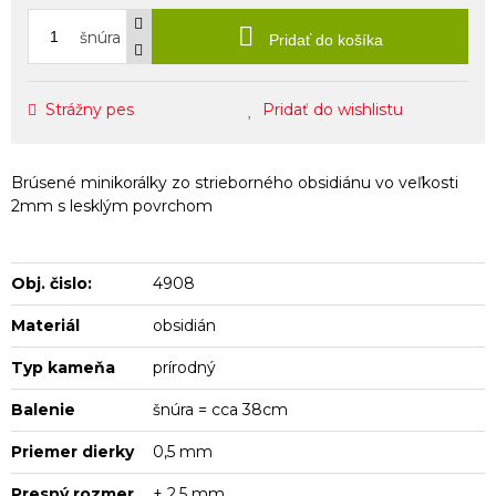
šnúra
Pridať do košíka
Strážny pes
Pridať do wishlistu
Brúsené minikorálky zo strieborného obsidiánu vo veľkosti
2mm s lesklým povrchom
Obj. čislo:
4908
Materiál
obsidián
Typ kameňa
prírodný
Balenie
šnúra = cca 38cm
Priemer dierky
0,5 mm
Presný rozmer
± 2,5 mm