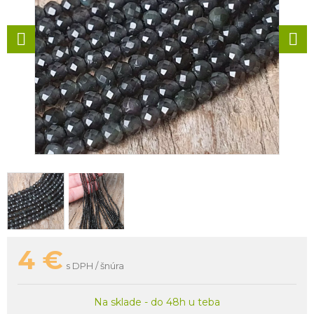
4
€
s DPH / šnúra
Na sklade - do 48h u teba