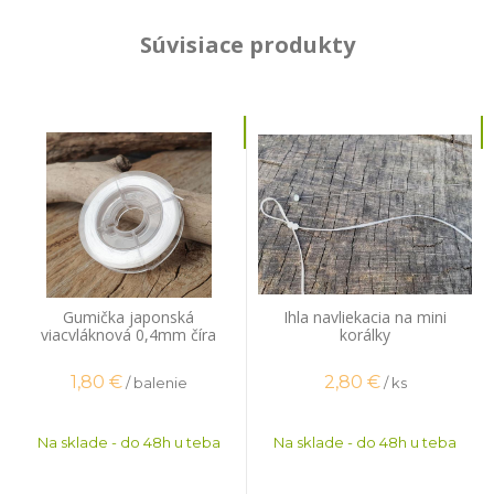
Súvisiace produkty
Gumička japonská
Ihla navliekacia na mini
viacvláknová 0,4mm číra
korálky
plochá 14m
1,80
€
2,80
€
/ balenie
/ ks
Na sklade - do 48h u teba
Na sklade - do 48h u teba