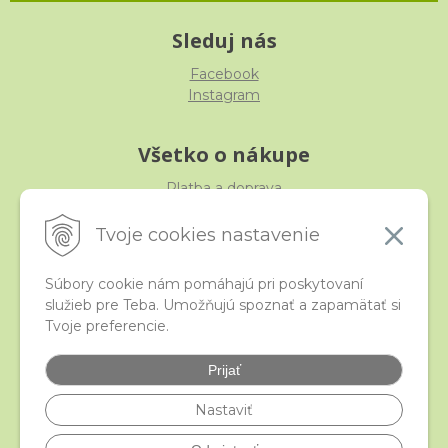
Sleduj nás
Facebook
Instagram
Všetko o nákupe
Platba a doprava
Reklamácia, výmena, vrátenie
Obchodné podmienky
Tvoje cookies nastavenie
Ochrana osobných údajov
Súbory cookie nám pomáhajú pri poskytovaní
služieb pre Teba. Umožňujú spoznať a zapamätať si
iStraka
Tvoje preferencie.
Kontakt
Veľkoobchod
Prijať
Najčastejšie otázky
Certifikáty
Nastaviť