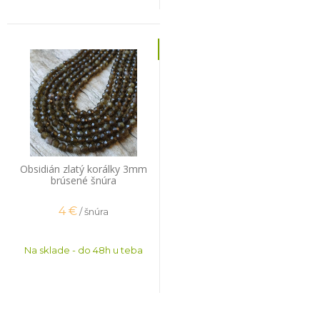
Obsidián zlatý korálky 3mm
brúsené šnúra
4
€
/ šnúra
Na sklade - do 48h u teba