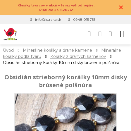
×
Klasiky tvorcov v akcii – teraz výhodnejšie.
Platí do 23.8.2026!
info@istraka.sk
0948 015 755
Úvod
Minerálne korálky a drahé kamene
Minerálne
korálky podľa tvaru
Korálky z drahých kameňov
Obsidián strieborný korálky 10mm disky brúsené polšnúra
Obsidián strieborný korálky 10mm disky
brúsené polšnúra