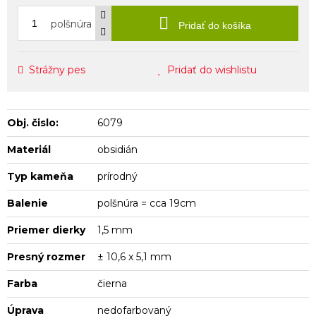
polšnúra
Pridať do košíka
Strážny pes
Pridať do wishlistu
Obj. čislo:
6079
Materiál
obsidián
Typ kameňa
prírodný
Balenie
polšnúra = cca 19cm
Priemer dierky
1,5 mm
Presný rozmer
± 10,6 x 5,1 mm
Farba
čierna
Úprava
nedofarbovaný