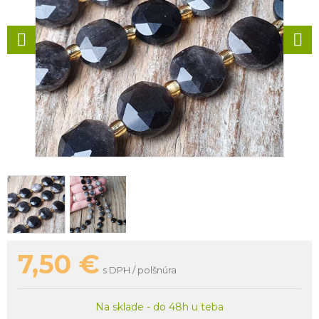
7,50
€
s DPH / polšnúra
Na sklade - do 48h u teba