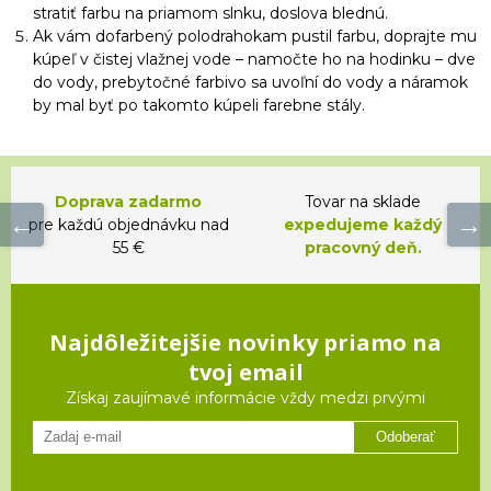
stratiť farbu na priamom slnku, doslova blednú.
Ak vám dofarbený polodrahokam pustil farbu, doprajte mu
kúpeľ v čistej vlažnej vode – namočte ho na hodinku – dve
do vody, prebytočné farbivo sa uvoľní do vody a náramok
by mal byť po takomto kúpeli farebne stály.
Doprava zadarmo
Tovar na sklade
pre každú objednávku nad
expedujeme každý
55 €
pracovný deň.
Najdôležitejšie novinky priamo na
tvoj email
Získaj zaujímavé informácie vždy medzi prvými
Odoberať