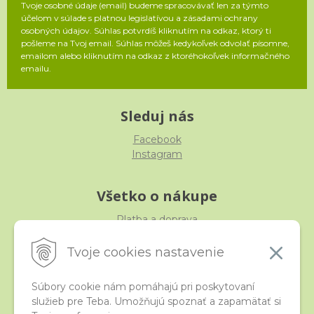
Tvoje osobné údaje (email) budeme spracovávať len za týmto
účelom v súlade s platnou legislatívou a zásadami ochrany
osobných údajov. Súhlas potvrdíš kliknutím na odkaz, ktorý ti
pošleme na Tvoj email. Súhlas môžeš kedykoľvek odvolať písomne,
emailom alebo kliknutím na odkaz z ktoréhokoľvek informačného
emailu.
Sleduj nás
Facebook
Instagram
Všetko o nákupe
Platba a doprava
Reklamácia, výmena, vrátenie
Obchodné podmienky
Tvoje cookies nastavenie
Ochrana osobných údajov
Súbory cookie nám pomáhajú pri poskytovaní
služieb pre Teba. Umožňujú spoznať a zapamätať si
iStraka