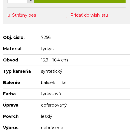
Strážny pes
Pridať do wishlistu
Obj. čislo:
7256
Materiál
tyrkys
Obvod
15,9 - 16,4 cm
Typ kameňa
syntetický
Balenie
balíček = 1ks
Farba
tyrkysová
Úprava
dofarbovaný
Povrch
lesklý
Výbrus
nebrúsené