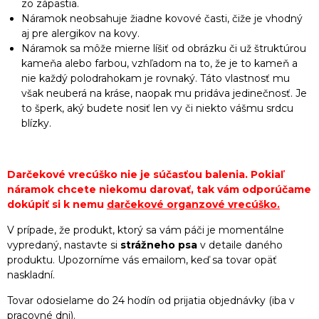
zo zápästia.
Náramok neobsahuje žiadne kovové časti, čiže je vhodný
aj pre alergikov na kovy.
Náramok sa môže mierne líšiť od obrázku či už štruktúrou
kameňa alebo farbou, vzhľadom na to, že je to kameň a
nie každý polodrahokam je rovnaký. Táto vlastnosť mu
však neuberá na kráse, naopak mu pridáva jedinečnosť. Je
to šperk, aký budete nosiť len vy či niekto vášmu srdcu
blízky.
Darčekové vrecúško nie je súčasťou balenia. Pokiaľ
náramok chcete niekomu darovať, tak vám odporúčame
dokúpiť si k nemu
darčekové organzové vrecúško
.
V prípade, že produkt, ktorý sa vám páči je momentálne
vypredaný, nastavte si
strážneho psa
v detaile daného
produktu. Upozorníme vás emailom, keď sa tovar opäť
naskladní.
Tovar odosielame do 24 hodín od prijatia objednávky (iba v
pracovné dni).