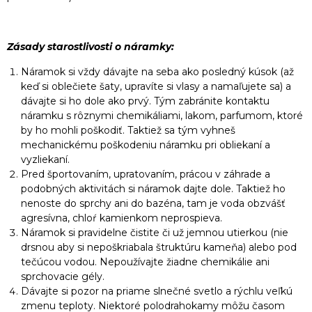
Zásady starostlivosti o náramky:
Náramok si vždy dávajte na seba ako posledný kúsok (až
keď si oblečiete šaty, upravíte si vlasy a namaľujete sa) a
dávajte si ho dole ako prvý. Tým zabránite kontaktu
náramku s rôznymi chemikáliami, lakom, parfumom, ktoré
by ho mohli poškodiť. Taktiež sa tým vyhneš
mechanickému poškodeniu náramku pri obliekaní a
vyzliekaní.
Pred športovaním, upratovaním, prácou v záhrade a
podobných aktivitách si náramok dajte dole. Taktiež ho
nenoste do sprchy ani do bazéna, tam je voda obzvášť
agresívna, chloŕ kamienkom neprospieva.
Náramok si pravidelne čistite či už jemnou utierkou (nie
drsnou aby si nepoškriabala štruktúru kameňa) alebo pod
tečúcou vodou. Nepoužívajte žiadne chemikálie ani
sprchovacie gély.
Dávajte si pozor na priame slnečné svetlo a rýchlu veľkú
zmenu teploty. Niektoré polodrahokamy môžu časom