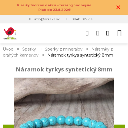
×
Klasiky tvorcov v akcii – teraz výhodnejšie.
Platí do 23.8.2026!
info@istraka.sk
0948 015 755
Úvod
Šperky
Šperky z minerálov
Náramky z
drahých kameňov
Náramok tyrkys syntetický 8mm
Náramok tyrkys syntetický 8mm