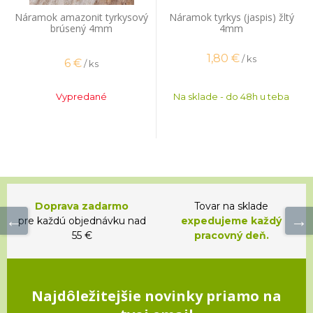
Náramok amazonit tyrkysový
Náramok tyrkys (jaspis) žltý
brúsený 4mm
4mm
1,80
€
/ ks
6
€
/ ks
Vypredané
Na sklade - do 48h u teba
Doprava zadarmo
Tovar na sklade
pre každú objednávku nad
expedujeme každý
55 €
pracovný deň.
Najdôležitejšie novinky priamo na