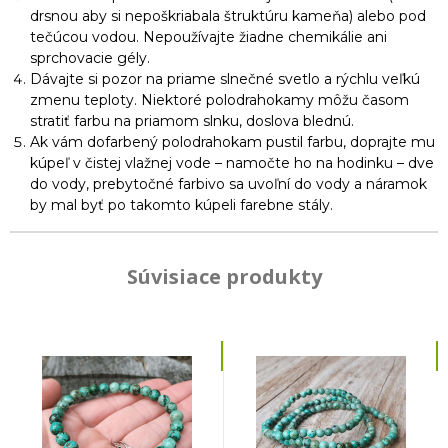
drsnou aby si nepoškriabala štruktúru kameňa) alebo pod
tečúcou vodou. Nepoužívajte žiadne chemikálie ani
sprchovacie gély.
Dávajte si pozor na priame slnečné svetlo a rýchlu veľkú
zmenu teploty. Niektoré polodrahokamy môžu časom
stratiť farbu na priamom slnku, doslova blednú.
Ak vám dofarbený polodrahokam pustil farbu, doprajte mu
kúpeľ v čistej vlažnej vode – namočte ho na hodinku – dve
do vody, prebytočné farbivo sa uvoľní do vody a náramok
by mal byť po takomto kúpeli farebne stály.
Súvisiace produkty