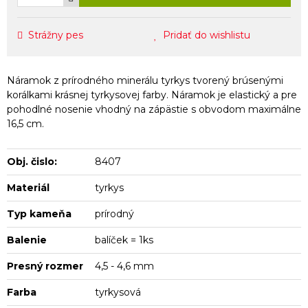
Strážny pes
Pridať do wishlistu
Náramok z prírodného minerálu tyrkys tvorený brúsenými
korálkami krásnej tyrkysovej farby. Náramok je elastický a pre
pohodlné nosenie vhodný na zápästie s obvodom maximálne
16,5 cm.
Obj. čislo:
8407
Materiál
tyrkys
Typ kameňa
prírodný
Balenie
balíček = 1ks
Presný rozmer
4,5 - 4,6 mm
Farba
tyrkysová