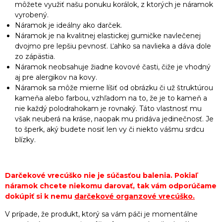
môžete využiť našu ponuku korálok, z ktorých je náramok
vyrobený.
Náramok je ideálny ako darček.
Náramok je na kvalitnej elastickej gumičke navlečenej
dvojmo pre lepšiu pevnosť. Ľahko sa navlieka a dáva dole
zo zápästia.
Náramok neobsahuje žiadne kovové časti, čiže je vhodný
aj pre alergikov na kovy.
Náramok sa môže mierne líšiť od obrázku či už štruktúrou
kameňa alebo farbou, vzhľadom na to, že je to kameň a
nie každý polodrahokam je rovnaký. Táto vlastnosť mu
však neuberá na kráse, naopak mu pridáva jedinečnosť. Je
to šperk, aký budete nosiť len vy či niekto vášmu srdcu
blízky.
Darčekové vrecúško nie je súčasťou balenia. Pokiaľ
náramok chcete niekomu darovať, tak vám odporúčame
dokúpiť si k nemu
darčekové organzové vrecúško
.
V prípade, že produkt, ktorý sa vám páči je momentálne