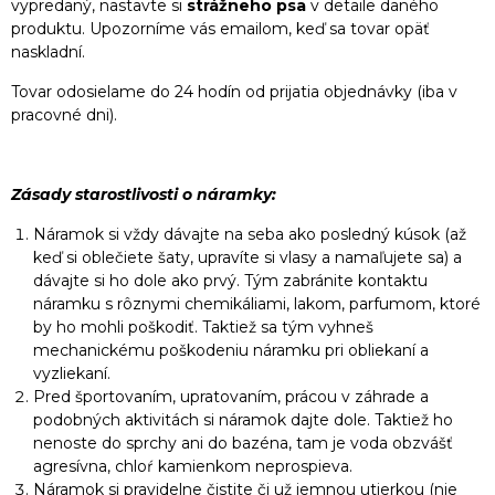
vypredaný, nastavte si
strážneho psa
v detaile daného
produktu. Upozorníme vás emailom, keď sa tovar opäť
naskladní.
Tovar odosielame do 24 hodín od prijatia objednávky (iba v
pracovné dni).
Zásady starostlivosti o náramky:
Náramok si vždy dávajte na seba ako posledný kúsok (až
keď si oblečiete šaty, upravíte si vlasy a namaľujete sa) a
dávajte si ho dole ako prvý. Tým zabránite kontaktu
náramku s rôznymi chemikáliami, lakom, parfumom, ktoré
by ho mohli poškodiť. Taktiež sa tým vyhneš
mechanickému poškodeniu náramku pri obliekaní a
vyzliekaní.
Pred športovaním, upratovaním, prácou v záhrade a
podobných aktivitách si náramok dajte dole. Taktiež ho
nenoste do sprchy ani do bazéna, tam je voda obzvášť
agresívna, chloŕ kamienkom neprospieva.
Náramok si pravidelne čistite či už jemnou utierkou (nie