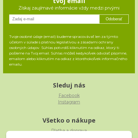
tvoj email
Získaj zaujímavé informácie vždy medzi prvými
Odoberať
Tvoje osobné údaje (email) budeme spracovávať len za týmto
účelom v súlade s platnou legislatívou a zásadami ochrany
osobných údajov. Súhlas potvrdíš kliknutím na odkaz, ktorý ti
pošleme na Tvoj email. Súhlas môžeš kedykoľvek odvolať písomne,
emailom alebo kliknutím na odkaz z ktoréhokoľvek informačného
emailu.
Sleduj nás
Facebook
Instagram
Všetko o nákupe
Platba a doprava
Reklamácia, výmena, vrátenie