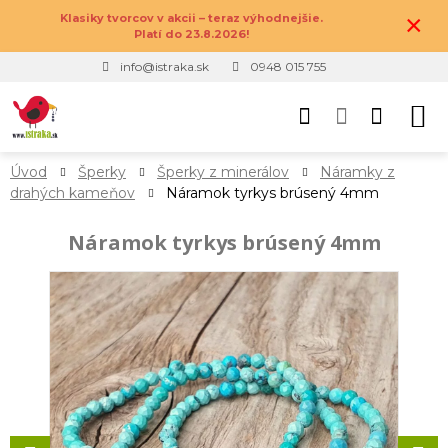
×
Klasiky tvorcov v akcii – teraz výhodnejšie.
Platí do 23.8.2026!
info@istraka.sk
0948 015 755
Úvod
Šperky
Šperky z minerálov
Náramky z
drahých kameňov
Náramok tyrkys brúsený 4mm
Náramok tyrkys brúsený 4mm