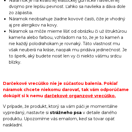
Náramok je na kvalitnej elastickej gumičke navlečenej
dvojmo pre lepšiu pevnosť. Ľahko sa navlieka a dáva dole
zo zápästia.
Náramok neobsahuje žiadne kovové časti, čiže je vhodný
aj pre alergikov na kovy.
Náramok sa môže mierne líšiť od obrázku či už štruktúrou
kameňa alebo farbou, vzhľadom na to, že je to kameň a
nie každý polodrahokam je rovnaký. Táto vlastnosť mu
však neuberá na kráse, naopak mu pridáva jedinečnosť. Je
to šperk, aký budete nosiť len vy či niekto vášmu srdcu
blízky.
Darčekové vrecúško nie je súčasťou balenia. Pokiaľ
náramok chcete niekomu darovať, tak vám odporúčame
dokúpiť si k nemu
darčekové organzové vrecúško
.
V prípade, že produkt, ktorý sa vám páči je momentálne
vypredaný, nastavte si
strážneho psa
v detaile daného
produktu. Upozorníme vás emailom, keď sa tovar opäť
naskladní.