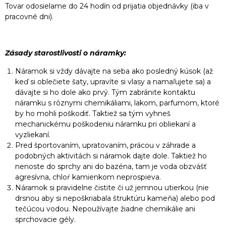
Tovar odosielame do 24 hodín od prijatia objednávky (iba v
pracovné dni).
Zásady starostlivosti o náramky:
Náramok si vždy dávajte na seba ako posledný kúsok (až
keď si oblečiete šaty, upravíte si vlasy a namaľujete sa) a
dávajte si ho dole ako prvý. Tým zabránite kontaktu
náramku s rôznymi chemikáliami, lakom, parfumom, ktoré
by ho mohli poškodiť. Taktiež sa tým vyhneš
mechanickému poškodeniu náramku pri obliekaní a
vyzliekaní.
Pred športovaním, upratovaním, prácou v záhrade a
podobných aktivitách si náramok dajte dole. Taktiež ho
nenoste do sprchy ani do bazéna, tam je voda obzvášť
agresívna, chloŕ kamienkom neprospieva.
Náramok si pravidelne čistite či už jemnou utierkou (nie
drsnou aby si nepoškriabala štruktúru kameňa) alebo pod
tečúcou vodou. Nepoužívajte žiadne chemikálie ani
sprchovacie gély.