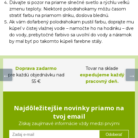
Dávajte si pozor na priame slnečné svetlo a rýchlu veľkú
zmenu teploty. Niektoré polodrahokamy môžu časom
stratiť farbu na priamom slnku, doslova blednú.
Ak vám dofarbený polodrahokam pustil farbu, doprajte mu
kúpeľ v čistej vlažnej vode – namočte ho na hodinku – dve
do vody, prebytočné farbivo sa uvoľní do vody a náramok
by mal byť po takomto kúpeli farebne stály.
Doprava zadarmo
Tovar na sklade
pre každú objednávku nad
expedujeme každý
55 €
pracovný deň.
Najdôležitejšie novinky priamo na
tvoj email
Získaj zaujímavé informácie vždy medzi prvými
Odoberať