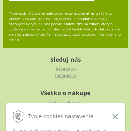
Tvoje osobné údaje (email) budeme spracovávať len za týmto
účelom v súlade s platnou legislatívou a zásadami ochrany
osobných údajov. Súhlas potvrdíš kliknutím na odkaz, ktorý ti
pošleme na Tvoj email. Súhlas môžeš kedykoľvek odvolať písomne,
emailom alebo kliknutím na odkaz z ktoréhokoľvek informačného
emailu.
Sleduj nás
Facebook
Instagram
Všetko o nákupe
Platba a doprava
Reklamácia, výmena, vrátenie
Obchodné podmienky
Tvoje cookies nastavenie
Ochrana osobných údajov
Súbory cookie nám pomáhajú pri poskytovaní