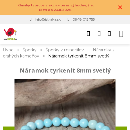
×
Klasiky tvorcov v akcii – teraz výhodnejšie.
Platí do 23.8.2026!
info@istraka.sk
0948 015 755
Úvod
Šperky
Šperky z minerálov
Náramky z
drahých kameňov
Náramok tyrkenit 8mm svetlý
Náramok tyrkenit 8mm svetlý