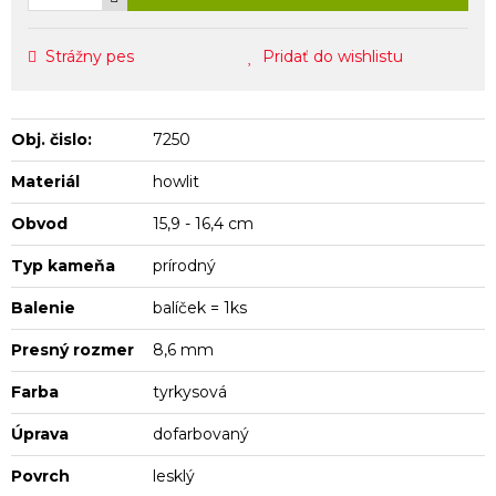
Strážny pes
Pridať do wishlistu
Obj. čislo:
7250
Materiál
howlit
Obvod
15,9 - 16,4 cm
Typ kameňa
prírodný
Balenie
balíček = 1ks
Presný rozmer
8,6 mm
Farba
tyrkysová
Úprava
dofarbovaný
Povrch
lesklý