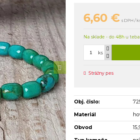
6,60
€
s DPH / k
Na sklade - do 48h u teba
ks
Strážny pes
Obj. čislo:
72
Materiál
ho
Obvod
15,