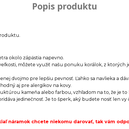
Popis produktu
roduktu.
etra okolo zápästia napevno.
veľkosti, môžete využiť našu ponuku korálok, z ktorých
enej dvojmo pre lepšiu pevnosť. Ľahko sa navlieka a dáv
vhodný aj pre alergikov na kovy.
truktúrou kameňa alebo farbou, vzhľadom na to, že je t
dáva jedinečnosť. Je to šperk, aký budete nosiť len vy 
okiaľ náramok chcete niekomu darovať, tak vám od