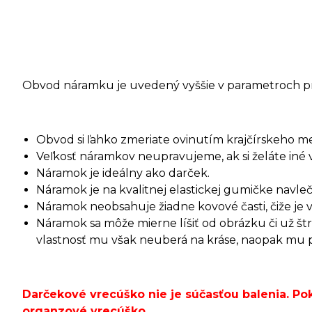
Obvod náramku je uvedený vyššie v parametroch p
Obvod si ľahko zmeriate ovinutím krajčírskeho m
Veľkosť náramkov neupravujeme, ak si želáte iné 
Náramok je ideálny ako darček.
Náramok je na kvalitnej elastickej gumičke navleč
Náramok neobsahuje žiadne kovové časti, čiže je 
Náramok sa môže mierne líšiť od obrázku či už š
vlastnosť mu však neuberá na kráse, naopak mu pri
Darčekové vrecúško nie je súčasťou balenia. P
organzové vrecúško
.