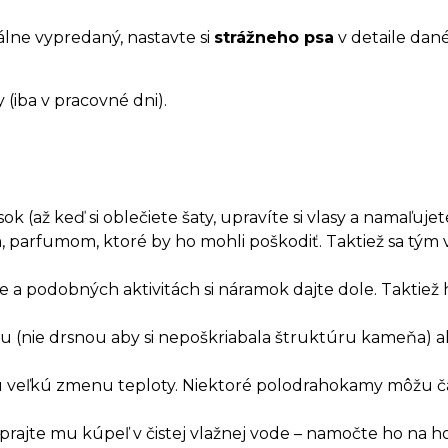
álne vypredaný, nastavte si
strážneho psa
v detaile dan
(iba v pracovné dni).
 (až keď si oblečiete šaty, upravíte si vlasy a namaľujete
, parfumom, ktoré by ho mohli poškodiť. Taktiež sa t
a podobných aktivitách si náramok dajte dole. Taktiež 
.
rkou (nie drsnou aby si nepoškriabala štruktúru kameňa)
hlu veľkú zmenu teploty. Niektoré polodrahokamy môžu č
ajte mu kúpeľ v čistej vlažnej vode – namočte ho na ho