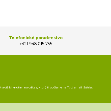
Telefonické poradenstvo
+421 948 015 755
vrdíš kliknutím na odkaz, ktorý ti pošleme na Tvoj email. Súhlas