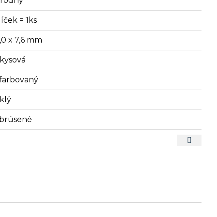
írodný
íček = 1ks
6,0 x 7,6 mm
rkysová
farbovaný
klý
brúsené