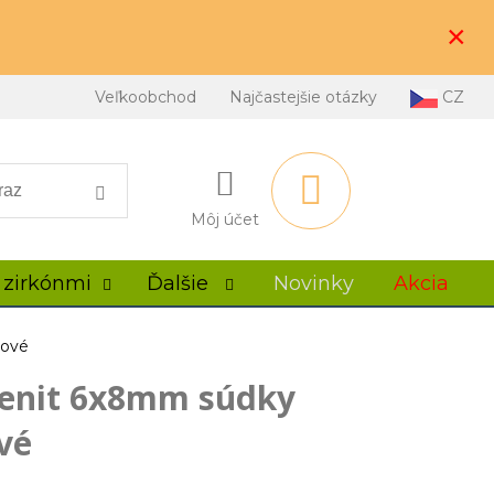
×
Veľkoobchod
Najčastejšie otázky
CZ
Môj účet
 zirkónmi
Ďalšie
Novinky
Akcia
sové
enit 6x8mm súdky
vé