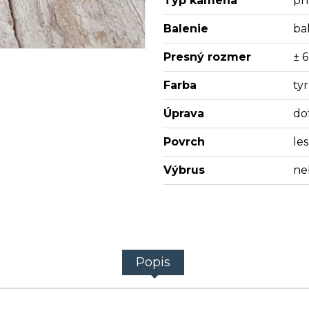
Typ kameňa
pr
Balenie
bal
Presný rozmer
± 
Farba
ty
Úprava
do
Povrch
les
Výbrus
ne
Popis