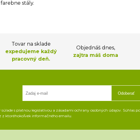
farebne stály.
Tovar na sklade
Objednáš dnes,
expedujeme každý
zajtra máš doma
pracovný deň.
Odoberať
súlade s platnou legislatívou a zásadami ochrany osobných údajov. Súhlas pot
z z ktoréhokoľvek informačného emailu.