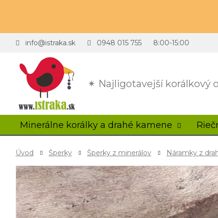
info@istraka.sk
0948 015 755
8:00-15:00
✴ Najligotavejší korálkový
Minerálne korálky a drahé kamene
Rieč
Úvod
Šperky
Šperky z minerálov
Náramky z dr