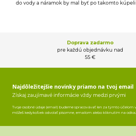
do vody a náramok by mal byť po takomto kúpeli 
Doprava zadarmo
pre každú objednávku nad
55 €
Najdôležitejšie novinky priamo na tvoj email
Získaj zaujímavé informácie vždy medzi prvými
Tvoje osobné údaje (email) budeme spracovávať len za týmto účelom v 
môžeš kedykoľvek odvolať písomne, emailom alebo kliknutím na odka