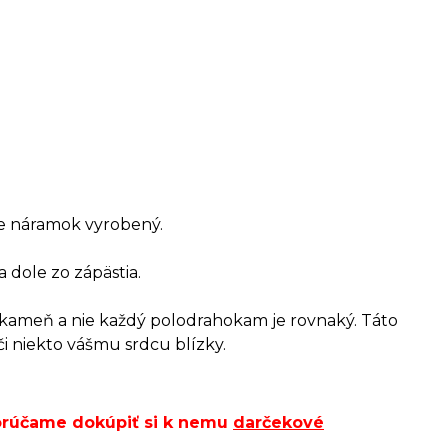
 je náramok vyrobený.
a dole zo zápästia.
o kameň a nie každý polodrahokam je rovnaký. Táto
či niekto vášmu srdcu blízky.
porúčame dokúpiť si k nemu
darčekové