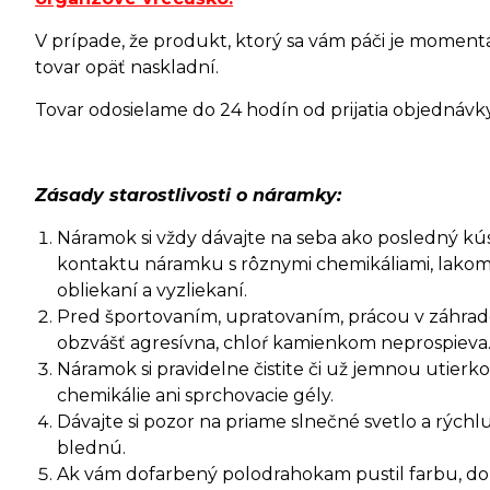
V prípade, že produkt, ktorý sa vám páči je moment
tovar opäť naskladní.
Tovar odosielame do 24 hodín od prijatia objednávky 
Zásady starostlivosti o náramky:
Náramok si vždy dávajte na seba ako posledný kúsok
kontaktu náramku s rôznymi chemikáliami, lakom
obliekaní a vyzliekaní.
Pred športovaním, upratovaním, prácou v záhrade 
obzvášť agresívna, chloŕ kamienkom neprospieva
Náramok si pravidelne čistite či už jemnou utie
chemikálie ani sprchovacie gély.
Dávajte si pozor na priame slnečné svetlo a rýc
blednú.
Ak vám dofarbený polodrahokam pustil farbu, dopr