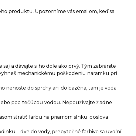
ého produktu. Upozorníme vás emailom, keď sa
 sa) a dávajte si ho dole ako prvý. Tým zabránite
ým vyhneš mechanickému poškodeniu náramku pri
ho nenoste do sprchy ani do bazéna, tam je voda
 alebo pod tečúcou vodou. Nepoužívajte žiadne
asom stratiť farbu na priamom slnku, doslova
dinku – dve do vody, prebytočné farbivo sa uvoľní