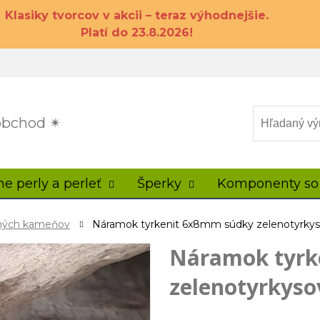
Klasiky tvorcov v akcii – teraz výhodnejšie.
Platí do 23.8.2026!
 obchod ✴
ne perly a perleť
Šperky
Komponenty so
ahých kameňov
Náramok tyrkenit 6x8mm súdky zelenotyrky
Náramok tyrk
zelenotyrkyso