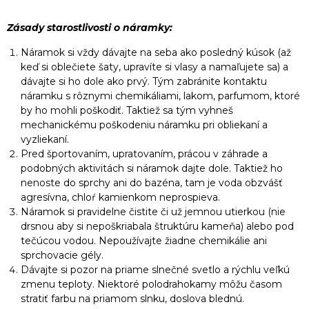
Zásady starostlivosti o náramky:
Náramok si vždy dávajte na seba ako posledný kúsok (až
keď si oblečiete šaty, upravíte si vlasy a namaľujete sa) a
dávajte si ho dole ako prvý. Tým zabránite kontaktu
náramku s rôznymi chemikáliami, lakom, parfumom, ktoré
by ho mohli poškodiť. Taktiež sa tým vyhneš
mechanickému poškodeniu náramku pri obliekaní a
vyzliekaní.
Pred športovaním, upratovaním, prácou v záhrade a
podobných aktivitách si náramok dajte dole. Taktiež ho
nenoste do sprchy ani do bazéna, tam je voda obzvášť
agresívna, chloŕ kamienkom neprospieva.
Náramok si pravidelne čistite či už jemnou utierkou (nie
drsnou aby si nepoškriabala štruktúru kameňa) alebo pod
tečúcou vodou. Nepoužívajte žiadne chemikálie ani
sprchovacie gély.
Dávajte si pozor na priame slnečné svetlo a rýchlu veľkú
zmenu teploty. Niektoré polodrahokamy môžu časom
stratiť farbu na priamom slnku, doslova blednú.