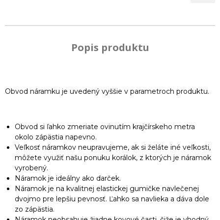
Popis produktu
Obvod náramku je uvedený vyššie v parametroch produktu.
Obvod si ľahko zmeriate ovinutím krajčírskeho metra
okolo zápästia napevno.
Veľkosť náramkov neupravujeme, ak si želáte iné veľkosti,
môžete využiť našu ponuku korálok, z ktorých je náramok
vyrobený.
Náramok je ideálny ako darček.
Náramok je na kvalitnej elastickej gumičke navlečenej
dvojmo pre lepšiu pevnosť. Ľahko sa navlieka a dáva dole
zo zápästia.
Náramok neobsahuje žiadne kovové časti, čiže je vhodný