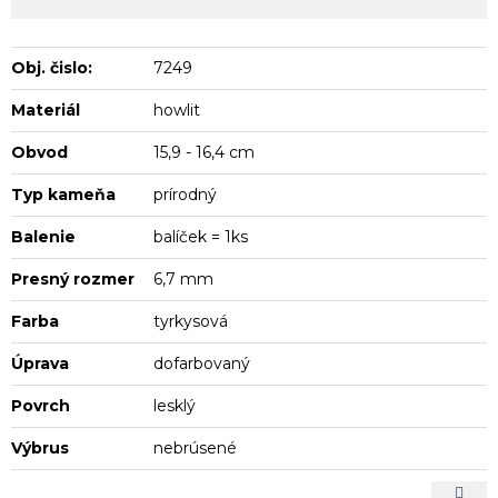
Obj. čislo:
7249
Materiál
howlit
Obvod
15,9 - 16,4 cm
Typ kameňa
prírodný
Balenie
balíček = 1ks
Presný rozmer
6,7 mm
Farba
tyrkysová
Úprava
dofarbovaný
Povrch
lesklý
Výbrus
nebrúsené