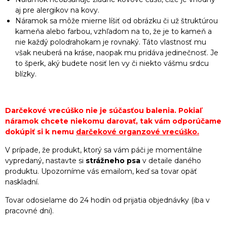
aj pre alergikov na kovy.
Náramok sa môže mierne líšiť od obrázku či už štruktúrou
kameňa alebo farbou, vzhľadom na to, že je to kameň a
nie každý polodrahokam je rovnaký. Táto vlastnosť mu
však neuberá na kráse, naopak mu pridáva jedinečnosť. Je
to šperk, aký budete nosiť len vy či niekto vášmu srdcu
blízky.
Darčekové vrecúško nie je súčasťou balenia. Pokiaľ
náramok chcete niekomu darovať, tak vám odporúčame
dokúpiť si k nemu
darčekové organzové vrecúško
.
V prípade, že produkt, ktorý sa vám páči je momentálne
vypredaný, nastavte si
strážneho psa
v detaile daného
produktu. Upozorníme vás emailom, keď sa tovar opäť
naskladní.
Tovar odosielame do 24 hodín od prijatia objednávky (iba v
pracovné dni).