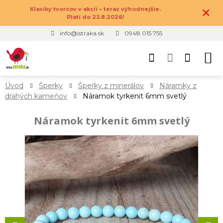
×
Klasiky tvorcov v akcii – teraz výhodnejšie.
Platí do 23.8.2026!
info@istraka.sk
0948 015 755
Úvod
Šperky
Šperky z minerálov
Náramky z
drahých kameňov
Náramok tyrkenit 6mm svetlý
Náramok tyrkenit 6mm svetlý