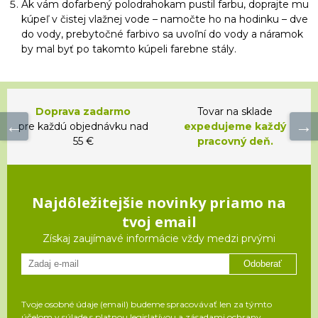
Ak vám dofarbený polodrahokam pustil farbu, doprajte mu
kúpeľ v čistej vlažnej vode – namočte ho na hodinku – dve
do vody, prebytočné farbivo sa uvoľní do vody a náramok
by mal byť po takomto kúpeli farebne stály.
Doprava zadarmo
Tovar na sklade
pre každú objednávku nad
expedujeme každý
55 €
pracovný deň.
Najdôležitejšie novinky priamo na
tvoj email
Získaj zaujímavé informácie vždy medzi prvými
Odoberať
Tvoje osobné údaje (email) budeme spracovávať len za týmto
účelom v súlade s platnou legislatívou a zásadami ochrany