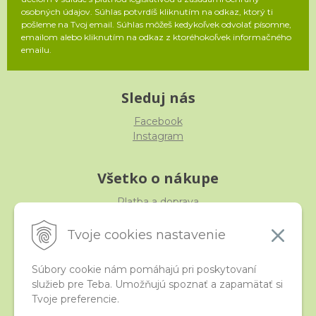
osobných údajov. Súhlas potvrdíš kliknutím na odkaz, ktorý ti
pošleme na Tvoj email. Súhlas môžeš kedykoľvek odvolať písomne,
emailom alebo kliknutím na odkaz z ktoréhokoľvek informačného
emailu.
Sleduj nás
Facebook
Instagram
Všetko o nákupe
Platba a doprava
Reklamácia, výmena, vrátenie
Obchodné podmienky
Tvoje cookies nastavenie
Ochrana osobných údajov
Súbory cookie nám pomáhajú pri poskytovaní
služieb pre Teba. Umožňujú spoznať a zapamätať si
iStraka
Tvoje preferencie.
Kontakt