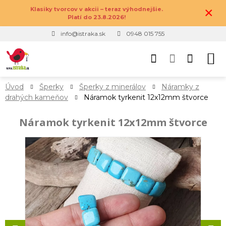
×
Klasiky tvorcov v akcii – teraz výhodnejšie.
Platí do 23.8.2026!
info@istraka.sk
0948 015 755
Úvod
Šperky
Šperky z minerálov
Náramky z
drahých kameňov
Náramok tyrkenit 12x12mm štvorce
Náramok tyrkenit 12x12mm štvorce