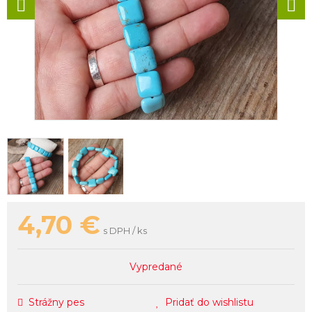
4,70
€
s DPH / ks
Vypredané
Strážny pes
Pridať do wishlistu