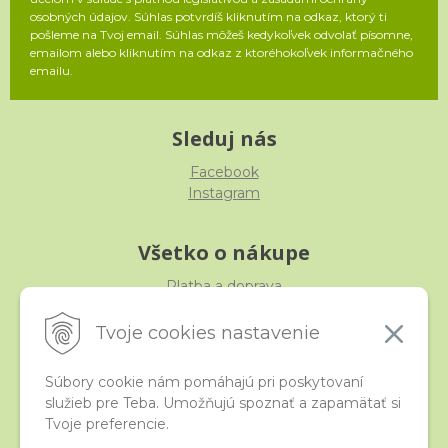
osobných údajov. Súhlas potvrdíš kliknutím na odkaz, ktorý ti
pošleme na Tvoj email. Súhlas môžeš kedykoľvek odvolať písomne,
emailom alebo kliknutím na odkaz z ktoréhokoľvek informačného
emailu.
Sleduj nás
Facebook
Instagram
Všetko o nákupe
Platba a doprava
Reklamácia, výmena, vrátenie
Obchodné podmienky
Tvoje cookies nastavenie
Ochrana osobných údajov
Súbory cookie nám pomáhajú pri poskytovaní
služieb pre Teba. Umožňujú spoznať a zapamätať si
iStraka
Tvoje preferencie.
Kontakt