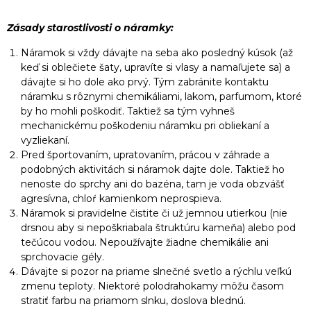
Zásady starostlivosti o náramky:
Náramok si vždy dávajte na seba ako posledný kúsok (až
keď si oblečiete šaty, upravíte si vlasy a namaľujete sa) a
dávajte si ho dole ako prvý. Tým zabránite kontaktu
náramku s rôznymi chemikáliami, lakom, parfumom, ktoré
by ho mohli poškodiť. Taktiež sa tým vyhneš
mechanickému poškodeniu náramku pri obliekaní a
vyzliekaní.
Pred športovaním, upratovaním, prácou v záhrade a
podobných aktivitách si náramok dajte dole. Taktiež ho
nenoste do sprchy ani do bazéna, tam je voda obzvášť
agresívna, chloŕ kamienkom neprospieva.
Náramok si pravidelne čistite či už jemnou utierkou (nie
drsnou aby si nepoškriabala štruktúru kameňa) alebo pod
tečúcou vodou. Nepoužívajte žiadne chemikálie ani
sprchovacie gély.
Dávajte si pozor na priame slnečné svetlo a rýchlu veľkú
zmenu teploty. Niektoré polodrahokamy môžu časom
stratiť farbu na priamom slnku, doslova blednú.