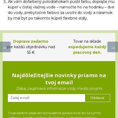
Ak vám dofarbený polodrahokam pustil farbu, doprajte mu
kúpeľ v čistej vlažnej vode – namočte ho na hodinku – dve
do vody, prebytočné farbivo sa uvoľní do vody a náramok
by mal byť po takomto kúpeli farebne stály.
Doprava zadarmo
Tovar na sklade
pre každú objednávku nad
expedujeme každý
55 €
pracovný deň.
Najdôležitejšie novinky priamo na
tvoj email
Získaj zaujímavé informácie vždy medzi prvými
Odoberať
Tvoje osobné údaje (email) budeme spracovávať len za týmto
účelom v súlade s platnou legislatívou a zásadami ochrany