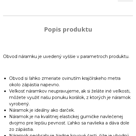
Popis produktu
Obvod náramku je uvedený vyššie v parametroch produktu.
Obvod si ľahko zmeriate ovinutím krajčírskeho metra
okolo zápästia napevno.
Veľkosť náramkov neupravujeme, ak si želáte iné veľkosti,
môžete využiť našu ponuku korálok, z ktorých je náramok
vyrobený.
Náramok je ideálny ako darček.
Náramok je na kvalitnej elastickej gumičke navlečenej
dvojmo pre lepšiu pevnosť. Ľahko sa navlieka a dáva dole
zo zápästia.
Náramok neobsahuje žiadne kovové časti, čiže je vhodný