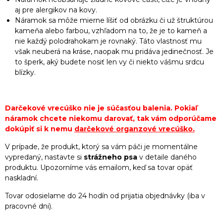
aj pre alergikov na kovy.
Náramok sa môže mierne líšiť od obrázku či už štruktúrou
kameňa alebo farbou, vzhľadom na to, že je to kameň a
nie každý polodrahokam je rovnaký. Táto vlastnosť mu
však neuberá na kráse, naopak mu pridáva jedinečnosť. Je
to šperk, aký budete nosiť len vy či niekto vášmu srdcu
blízky.
Darčekové vrecúško nie je súčasťou balenia. Pokiaľ
náramok chcete niekomu darovať, tak vám odporúčame
dokúpiť si k nemu
darčekové organzové vrecúško
.
V prípade, že produkt, ktorý sa vám páči je momentálne
vypredaný, nastavte si
strážneho psa
v detaile daného
produktu. Upozorníme vás emailom, keď sa tovar opäť
naskladní.
Tovar odosielame do 24 hodín od prijatia objednávky (iba v
pracovné dni).