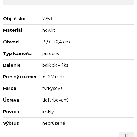
Obj. čislo:
7259
Materiál
howlit
Obvod
15,9 - 16,4 cm
Typ kameňa
prírodný
Balenie
balíček = 1ks
Presný rozmer
± 12,2 mm
Farba
tyrkysová
Úprava
dofarbovaný
Povrch
lesklý
Výbrus
nebrúsené