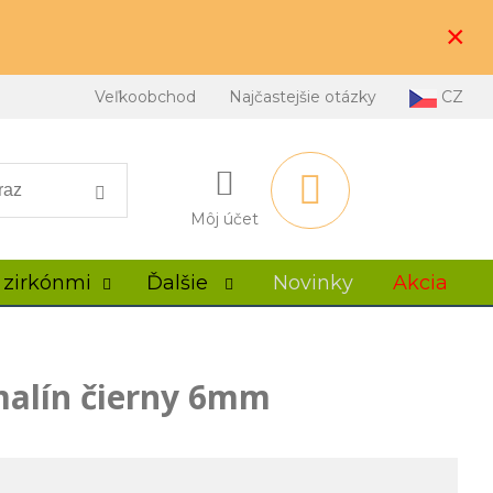
×
Veľkoobchod
Najčastejšie otázky
CZ
Môj účet
 zirkónmi
Ďalšie
Novinky
Akcia
alín čierny 6mm