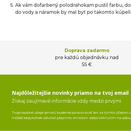
Ak vám dofarbený polodrahokam pustil farbu, dopr
do vody a náramok by mal byť po takomto kúpeli 
Doprava zadarmo
pre každú objednávku nad
55 €
Najdôležitejšie novinky priamo na tvoj email
Získaj zaujímavé informácie vždy medzi prvými
Tvoje osobné údaje (email) budeme spracovávať len za týmto účelom v 
môžeš kedykoľvek odvolať písomne, emailom alebo kliknutím na odka