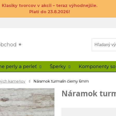
Klasiky tvorcov v akcii – teraz výhodnejšie.
Platí do 23.8.2026!
 obchod ✴
ne perly a perleť
Šperky
Komponenty so
ahých kameňov
Náramok turmalín čierny 6mm
Náramok turm