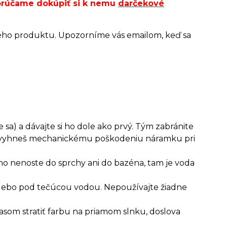
porúčame dokúpiť si k nemu
darčekové
ého produktu. Upozorníme vás emailom, keď sa
 sa) a dávajte si ho dole ako prvý. Tým zabránite
ým vyhneš mechanickému poškodeniu náramku pri
ho nenoste do sprchy ani do bazéna, tam je voda
 alebo pod tečúcou vodou. Nepoužívajte žiadne
asom stratiť farbu na priamom slnku, doslova