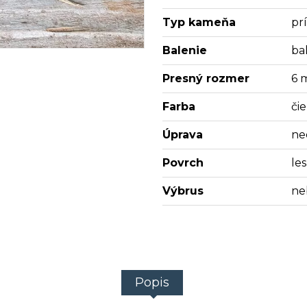
Typ kameňa
pr
Balenie
bal
Presný rozmer
6 
Farba
či
Úprava
ne
Povrch
les
Výbrus
ne
Popis