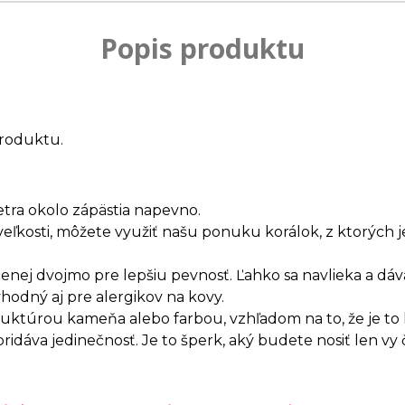
Popis produktu
roduktu.
etra okolo zápästia napevno.
veľkosti, môžete využiť našu ponuku korálok, z ktorých
enej dvojmo pre lepšiu pevnosť. Ľahko sa navlieka a dáv
vhodný aj pre alergikov na kovy.
truktúrou kameňa alebo farbou, vzhľadom na to, že je t
dáva jedinečnosť. Je to šperk, aký budete nosiť len vy 