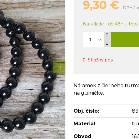
9,30
€
s DPH / k
Na sklade - do 48h u teba
ks
Strážny pes
Náramok z čierneho turma
na gumičke.
Obj. čislo:
83
Materiál
tu
Obvod
16,