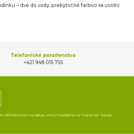
dinku – dve do vody, prebytočné farbivo sa uvoľní
Telefonické poradenstvo
+421 948 015 755
vrdíš kliknutím na odkaz, ktorý ti pošleme na Tvoj email. Súhlas