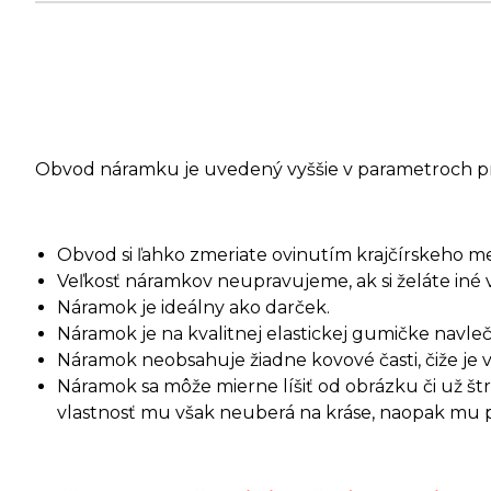
Obvod náramku je uvedený vyššie v parametroch p
Obvod si ľahko zmeriate ovinutím krajčírskeho m
Veľkosť náramkov neupravujeme, ak si želáte iné 
Náramok je ideálny ako darček.
Náramok je na kvalitnej elastickej gumičke navleč
Náramok neobsahuje žiadne kovové časti, čiže je 
Náramok sa môže mierne líšiť od obrázku či už š
vlastnosť mu však neuberá na kráse, naopak mu pri