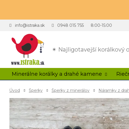
info@istraka.sk
0948 015 755
8:00-15:00
✴ Najligotavejší korálkový
Minerálne korálky a drahé kamene
Rieč
Úvod
Šperky
Šperky z minerálov
Náramky z dr