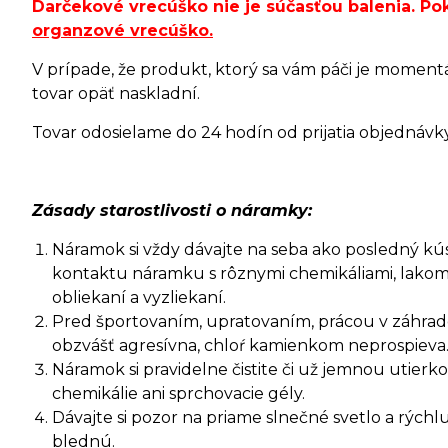
Darčekové vrecúško nie je súčasťou balenia. P
organzové vrecúško
.
V prípade, že produkt, ktorý sa vám páči je moment
tovar opäť naskladní.
Tovar odosielame do 24 hodín od prijatia objednávky 
Zásady starostlivosti o náramky:
Náramok si vždy dávajte na seba ako posledný kúsok
kontaktu náramku s rôznymi chemikáliami, lakom
obliekaní a vyzliekaní.
Pred športovaním, upratovaním, prácou v záhrade 
obzvášť agresívna, chloŕ kamienkom neprospieva
Náramok si pravidelne čistite či už jemnou utie
chemikálie ani sprchovacie gély.
Dávajte si pozor na priame slnečné svetlo a rýc
blednú.