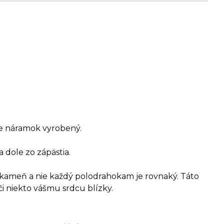
 je náramok vyrobený.
a dole zo zápästia.
o kameň a nie každý polodrahokam je rovnaký. Táto
či niekto vášmu srdcu blízky.