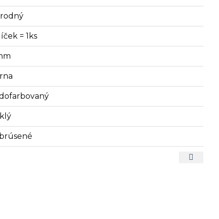
írodný
íček = 1ks
mm
erna
dofarbovaný
klý
brúsené