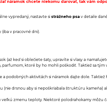
okiaľ náramok chcete niekomu darovať, tak vám od
álne vypredaný, nastavte si
strážneho psa
v detaile dan
(iba v pracovné dni).
 (až keď si oblečiete šaty, upravíte si vlasy a namaľujete
, parfumom, ktoré by ho mohli poškodiť. Taktiež sa t
a podobných aktivitách si náramok dajte dole. Taktiež 
.
rkou (nie drsnou aby si nepoškriabala štruktúru kameňa)
hlu veľkú zmenu teploty. Niektoré polodrahokamy môžu č