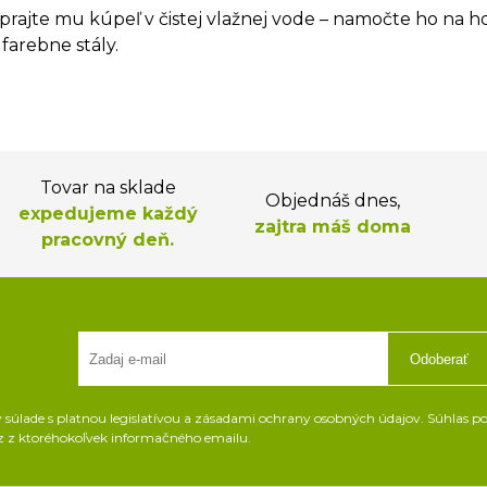
ajte mu kúpeľ v čistej vlažnej vode – namočte ho na ho
farebne stály.
Tovar na sklade
Objednáš dnes,
expedujeme každý
zajtra máš doma
pracovný deň.
Odoberať
súlade s platnou legislatívou a zásadami ochrany osobných údajov. Súhlas pot
z z ktoréhokoľvek informačného emailu.