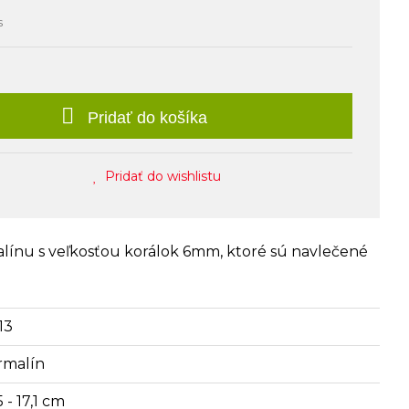
s
Pridať do košíka
Pridať do wishlistu
línu s veľkosťou korálok 6mm, ktoré sú navlečené
13
rmalín
5 - 17,1 cm