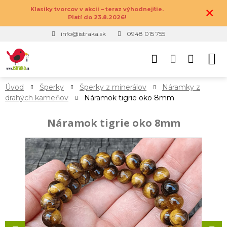
×
Klasiky tvorcov v akcii – teraz výhodnejšie.
Platí do 23.8.2026!
info@istraka.sk
0948 015 755
Úvod
Šperky
Šperky z minerálov
Náramky z
drahých kameňov
Náramok tigrie oko 8mm
Náramok tigrie oko 8mm