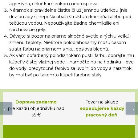
agresívna, chloŕ kamienkom neprospieva.
Náramok si pravidelne čistite či už jemnou utierkou (nie
drsnou aby si nepoškriabala štruktúru kameňa) alebo pod
tečúcou vodou. Nepoužívajte žiadne chemikálie ani
sprchovacie gély.
Dávajte si pozor na priame slnečné svetlo a rýchlu veľkú
zmenu teploty. Niektoré polodrahokamy môžu časom
stratiť farbu na priamom slnku, doslova blednú.
Ak vám dofarbený polodrahokam pustil farbu, doprajte mu
kúpeľ v čistej vlažnej vode – namočte ho na hodinku – dve
do vody, prebytočné farbivo sa uvoľní do vody a náramok
by mal byť po takomto kúpeli farebne stály.
Doprava zadarmo
Tovar na sklade
pre každú objednávku nad
expedujeme každý
55 €
pracovný deň.