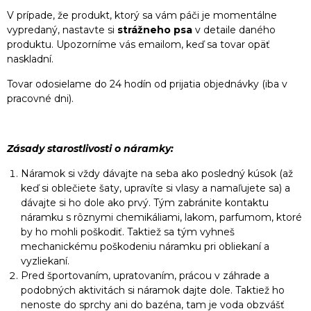
V prípade, že produkt, ktorý sa vám páči je momentálne
vypredaný, nastavte si
strážneho psa
v detaile daného
produktu. Upozorníme vás emailom, keď sa tovar opäť
naskladní.
Tovar odosielame do 24 hodín od prijatia objednávky (iba v
pracovné dni).
Zásady starostlivosti o náramky:
Náramok si vždy dávajte na seba ako posledný kúsok (až
keď si oblečiete šaty, upravíte si vlasy a namaľujete sa) a
dávajte si ho dole ako prvý. Tým zabránite kontaktu
náramku s rôznymi chemikáliami, lakom, parfumom, ktoré
by ho mohli poškodiť. Taktiež sa tým vyhneš
mechanickému poškodeniu náramku pri obliekaní a
vyzliekaní.
Pred športovaním, upratovaním, prácou v záhrade a
podobných aktivitách si náramok dajte dole. Taktiež ho
nenoste do sprchy ani do bazéna, tam je voda obzvášť