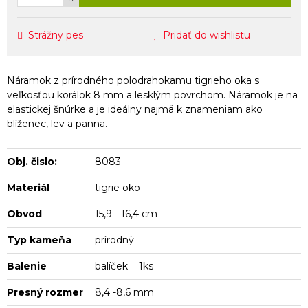
Strážny pes
Pridať do wishlistu
Náramok z prírodného polodrahokamu tigrieho oka s
veľkosťou korálok 8 mm a lesklým povrchom. Náramok je na
elastickej šnúrke a je ideálny najmä k znameniam ako
blíženec, lev a panna.
Obj. čislo:
8083
Materiál
tigrie oko
Obvod
15,9 - 16,4 cm
Typ kameňa
prírodný
Balenie
balíček = 1ks
Presný rozmer
8,4 -8,6 mm