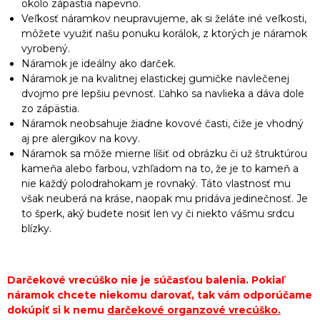
okolo zápästia napevno.
Veľkosť náramkov neupravujeme, ak si želáte iné veľkosti,
môžete využiť našu ponuku korálok, z ktorých je náramok
vyrobený.
Náramok je ideálny ako darček.
Náramok je na kvalitnej elastickej gumičke navlečenej
dvojmo pre lepšiu pevnosť. Ľahko sa navlieka a dáva dole
zo zápästia.
Náramok neobsahuje žiadne kovové časti, čiže je vhodný
aj pre alergikov na kovy.
Náramok sa môže mierne líšiť od obrázku či už štruktúrou
kameňa alebo farbou, vzhľadom na to, že je to kameň a
nie každý polodrahokam je rovnaký. Táto vlastnosť mu
však neuberá na kráse, naopak mu pridáva jedinečnosť. Je
to šperk, aký budete nosiť len vy či niekto vášmu srdcu
blízky.
Darčekové vrecúško nie je súčasťou balenia. Pokiaľ
náramok chcete niekomu darovať, tak vám odporúčame
dokúpiť si k nemu
darčekové organzové vrecúško
.