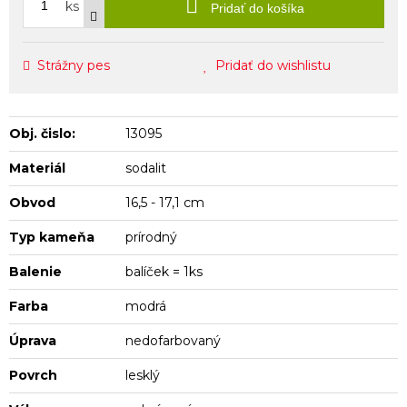
ks
Pridať do košíka
Strážny pes
Pridať do wishlistu
Obj. čislo:
13095
Materiál
sodalit
Obvod
16,5 - 17,1 cm
Typ kameňa
prírodný
Balenie
balíček = 1ks
Farba
modrá
Úprava
nedofarbovaný
Povrch
lesklý