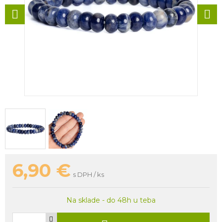
6,90
€
s DPH / ks
Na sklade - do 48h u teba