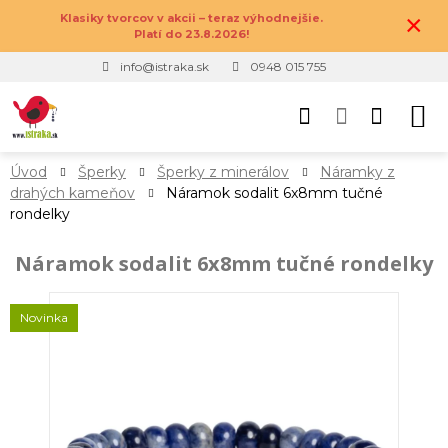
×
Klasiky tvorcov v akcii – teraz výhodnejšie.
Platí do 23.8.2026!
info@istraka.sk
0948 015 755
Úvod
Šperky
Šperky z minerálov
Náramky z
drahých kameňov
Náramok sodalit 6x8mm tučné
rondelky
Náramok sodalit 6x8mm tučné rondelky
Novinka