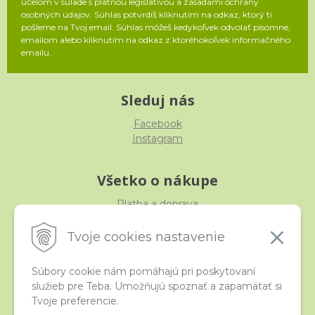
účelom v súlade s platnou legislatívou a zásadami ochrany
osobných údajov. Súhlas potvrdíš kliknutím na odkaz, ktorý ti
pošleme na Tvoj email. Súhlas môžeš kedykoľvek odvolať písomne,
emailom alebo kliknutím na odkaz z ktoréhokoľvek informačného
emailu.
Sleduj nás
Facebook
Instagram
Všetko o nákupe
Platba a doprava
Reklamácia, výmena, vrátenie
Obchodné podmienky
Tvoje cookies nastavenie
Ochrana osobných údajov
Súbory cookie nám pomáhajú pri poskytovaní
služieb pre Teba. Umožňujú spoznať a zapamätať si
iStraka
Tvoje preferencie.
Kontakt