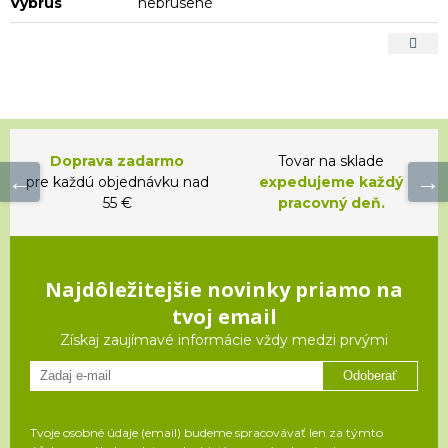
Výbrus
nebrúsené
Doprava zadarmo
Tovar na sklade
pre každú objednávku nad
expedujeme každý
55 €
pracovný deň.
Najdôležitejšie novinky priamo na
tvoj email
Získaj zaujímavé informácie vždy medzi prvými
Odoberať
Tvoje osobné údaje (email) budeme spracovávať len za týmto