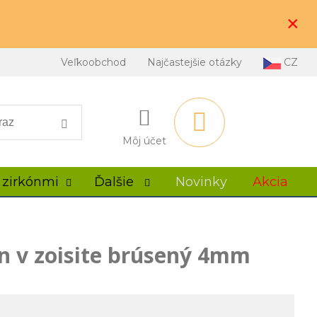
×
Veľkoobchod
Najčastejšie otázky
CZ
Môj účet
 zirkónmi
Ďalšie
Novinky
Akcia
 v zoisite brúsený 4mm