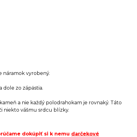
 je náramok vyrobený.
a dole zo zápästia.
o kameň a nie každý polodrahokam je rovnaký. Táto
či niekto vášmu srdcu blízky.
porúčame dokúpiť si k nemu
darčekové