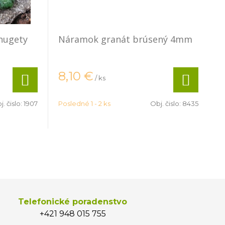
 nugety
Náramok granát brúsený 4mm
8,10
€
/ ks
j. čislo:
1907
Posledné 1 - 2 ks
Obj. čislo:
8435
Telefonické poradenstvo
+421 948 015 755