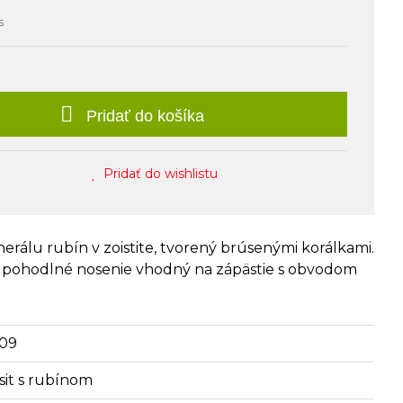
s
Pridať do košíka
Pridať do wishlistu
rálu rubín v zoistite, tvorený brúsenými korálkami.
e pohodlné nosenie vhodný na zápästie s obvodom
09
isit s rubínom