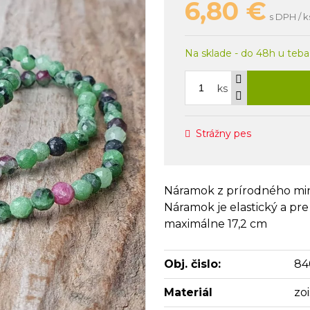
6,80
€
s DPH / k
Na sklade - do 48h u teba
ks
Strážny pes
Náramok z prírodného mine
Náramok je elastický a pr
maximálne 17,2 cm
Obj. čislo:
84
Materiál
zo