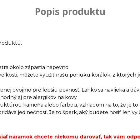
Popis produktu
roduktu.
etra okolo zápästia napevno.
veľkosti, môžete využiť našu ponuku korálok, z ktorých
enej dvojmo pre lepšiu pevnosť. Ľahko sa navlieka a dáv
vhodný aj pre alergikov na kovy.
truktúrou kameňa alebo farbou, vzhľadom na to, že je t
dáva jedinečnosť. Je to šperk, aký budete nosiť len vy 
okiaľ náramok chcete niekomu darovať, tak vám od