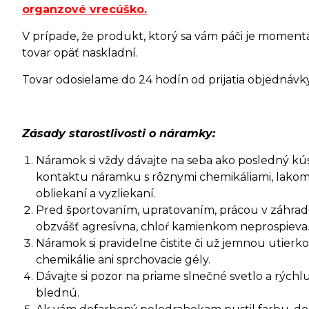
organzové vrecúško
.
V prípade, že produkt, ktorý sa vám páči je moment
tovar opäť naskladní.
Tovar odosielame do 24 hodín od prijatia objednávky 
Zásady starostlivosti o náramky:
Náramok si vždy dávajte na seba ako posledný kúsok
kontaktu náramku s rôznymi chemikáliami, lakom
obliekaní a vyzliekaní.
Pred športovaním, upratovaním, prácou v záhrade 
obzvášť agresívna, chloŕ kamienkom neprospieva
Náramok si pravidelne čistite či už jemnou utie
chemikálie ani sprchovacie gély.
Dávajte si pozor na priame slnečné svetlo a rýc
blednú.