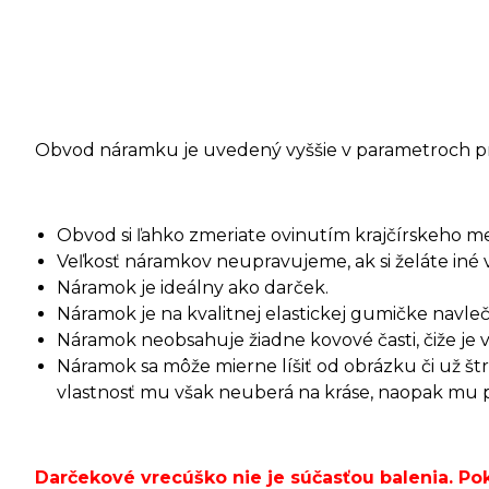
Obvod náramku je uvedený vyššie v parametroch p
Obvod si ľahko zmeriate ovinutím krajčírskeho m
Veľkosť náramkov neupravujeme, ak si želáte iné 
Náramok je ideálny ako darček.
Náramok je na kvalitnej elastickej gumičke navleč
Náramok neobsahuje žiadne kovové časti, čiže je 
Náramok sa môže mierne líšiť od obrázku či už š
vlastnosť mu však neuberá na kráse, naopak mu pri
Darčekové vrecúško nie je súčasťou balenia. P