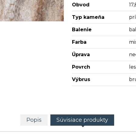
Obvod
17,
Typ kameňa
pr
Balenie
bal
Farba
mi
Úprava
ne
Povrch
les
Výbrus
br
Popis
Súvisiace produkty