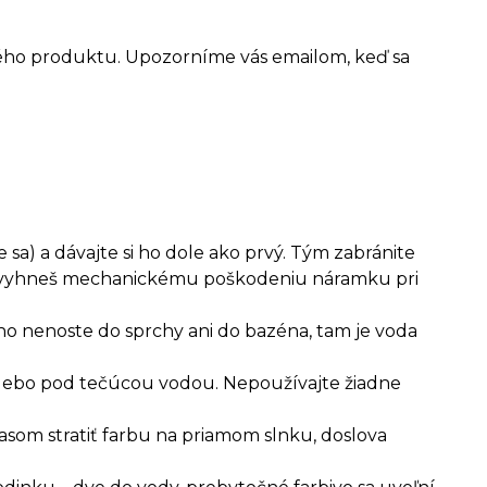
ého produktu. Upozorníme vás emailom, keď sa
 sa) a dávajte si ho dole ako prvý. Tým zabránite
ým vyhneš mechanickému poškodeniu náramku pri
ho nenoste do sprchy ani do bazéna, tam je voda
 alebo pod tečúcou vodou. Nepoužívajte žiadne
asom stratiť farbu na priamom slnku, doslova