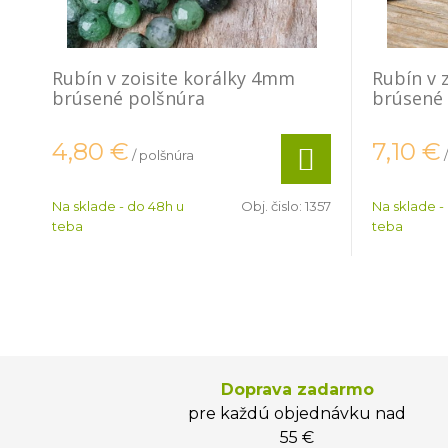
Rubín v zoisite korálky 4mm
Rubín v 
brúsené polšnúra
brúsené 
4,80
€
7,10
€
/ polšnúra
Na sklade - do 48h u
Obj. čislo:
1357
Na sklade -
teba
teba
Doprava zadarmo
pre každú objednávku nad
55 €