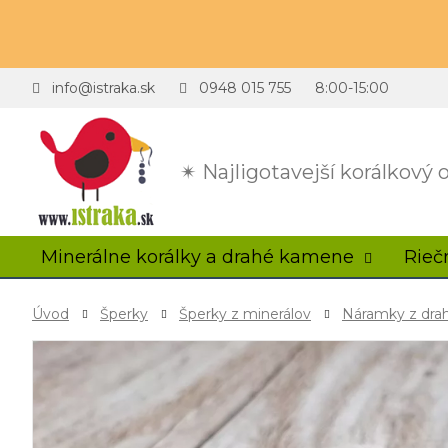
info@istraka.sk
0948 015 755
8:00-15:00
✴ Najligotavejší korálkový
Minerálne korálky a drahé kamene
Rieč
Úvod
Šperky
Šperky z minerálov
Náramky z dr