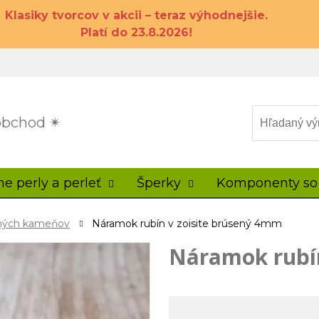
Klasiky tvorcov v akcii – teraz výhodnejšie.
Platí do 23.8.2026!
 obchod ✴
ne perly a perleť
Šperky
Komponenty so
ahých kameňov
Náramok rubín v zoisite brúsený 4mm
Náramok rubín