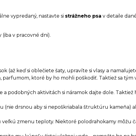
álne vypredaný, nastavte si
strážneho psa
v detaile dan
(iba v pracovné dni).
 (až keď si oblečiete šaty, upravíte si vlasy a namaľujete
, parfumom, ktoré by ho mohli poškodiť. Taktiež sa t
a podobných aktivitách si náramok dajte dole. Taktiež 
.
rkou (nie drsnou aby si nepoškriabala štruktúru kameňa)
hlu veľkú zmenu teploty. Niektoré polodrahokamy môžu č