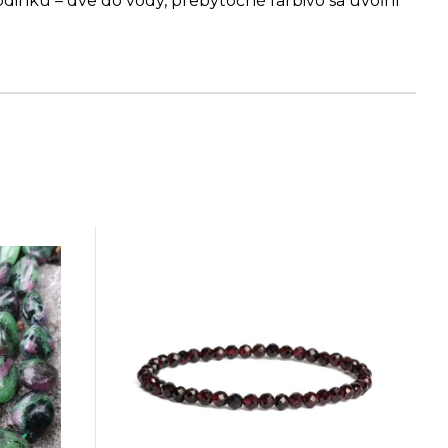
dinku – dve do vody, prebytočné farbivo sa uvoľní