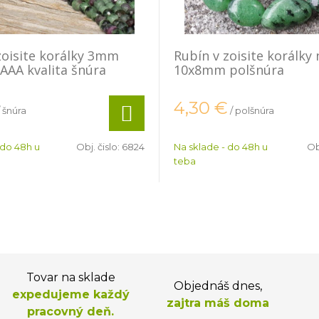
zoisite korálky 3mm
Rubín v zoisite korálky
AAA kvalita šnúra
10x8mm polšnúra
4,30
€
/ šnúra
/ polšnúra
 do 48h u
Obj. čislo:
6824
Na sklade - do 48h u
Ob
teba
Tovar na sklade
Objednáš dnes,
expedujeme každý
zajtra máš doma
pracovný deň.