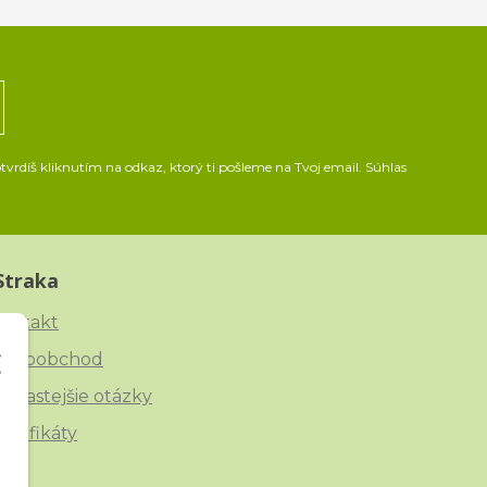
vrdíš kliknutím na odkaz, ktorý ti pošleme na Tvoj email. Súhlas
Straka
ontakt
eľkoobchod
ajčastejšie otázky
ertifikáty