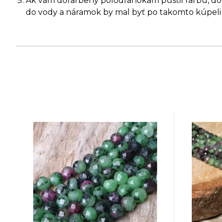
Ak vám dofarbený polodrahokam pustil farbu, dopr
do vody a náramok by mal byť po takomto kúpeli 