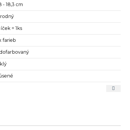
8 - 18,3 cm
írodný
íček = 1ks
x farieb
dofarbovaný
klý
úsené