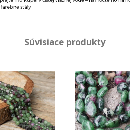
ajte mu kúpeľ v čistej vlažnej vode – namočte ho na ho
farebne stály.
Súvisiace produkty