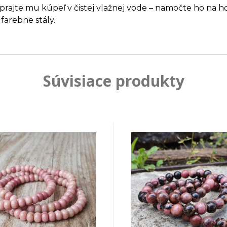
ajte mu kúpeľ v čistej vlažnej vode – namočte ho na ho
farebne stály.
Súvisiace produkty