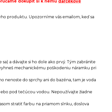
porúčame dokúpiť si k nemu
darčekové
ého produktu. Upozorníme vás emailom, keď sa
 sa) a dávajte si ho dole ako prvý. Tým zabránite
ým vyhneš mechanickému poškodeniu náramku pri
ho nenoste do sprchy ani do bazéna, tam je voda
 alebo pod tečúcou vodou. Nepoužívajte žiadne
asom stratiť farbu na priamom slnku, doslova