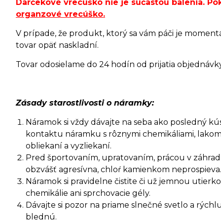
Darčekové vrecúško nie je súčasťou balenia. P
organzové vrecúško
.
V prípade, že produkt, ktorý sa vám páči je moment
tovar opäť naskladní.
Tovar odosielame do 24 hodín od prijatia objednávky 
Zásady starostlivosti o náramky:
Náramok si vždy dávajte na seba ako posledný kúsok
kontaktu náramku s rôznymi chemikáliami, lakom
obliekaní a vyzliekaní.
Pred športovaním, upratovaním, prácou v záhrade 
obzvášť agresívna, chloŕ kamienkom neprospieva
Náramok si pravidelne čistite či už jemnou utie
chemikálie ani sprchovacie gély.
Dávajte si pozor na priame slnečné svetlo a rýc
blednú.