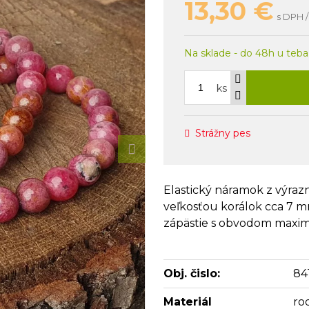
13,30
€
s DPH /
Na sklade - do 48h u teba
ks
Strážny pes
Elastický náramok z výraz
veľkosťou korálok cca 7 
zápästie s obvodom maxim
Obj. čislo:
84
Materiál
ro