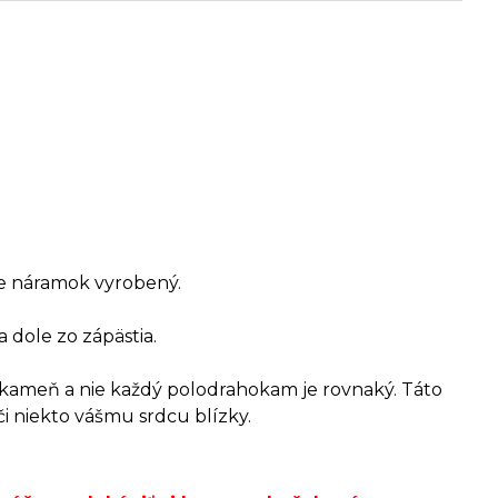
 je náramok vyrobený.
a dole zo zápästia.
o kameň a nie každý polodrahokam je rovnaký. Táto
či niekto vášmu srdcu blízky.