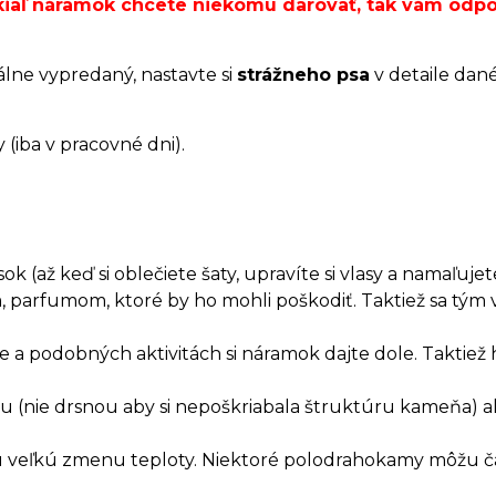
okiaľ náramok chcete niekomu darovať, tak vám od
álne vypredaný, nastavte si
strážneho psa
v detaile dan
(iba v pracovné dni).
 (až keď si oblečiete šaty, upravíte si vlasy a namaľujete
, parfumom, ktoré by ho mohli poškodiť. Taktiež sa t
a podobných aktivitách si náramok dajte dole. Taktiež 
.
rkou (nie drsnou aby si nepoškriabala štruktúru kameňa)
hlu veľkú zmenu teploty. Niektoré polodrahokamy môžu č