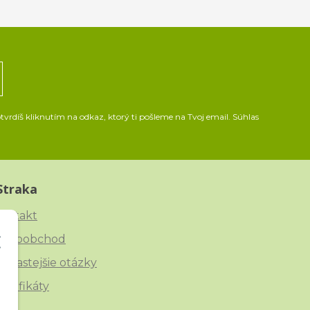
vrdíš kliknutím na odkaz, ktorý ti pošleme na Tvoj email. Súhlas
Straka
ontakt
eľkoobchod
ajčastejšie otázky
ertifikáty