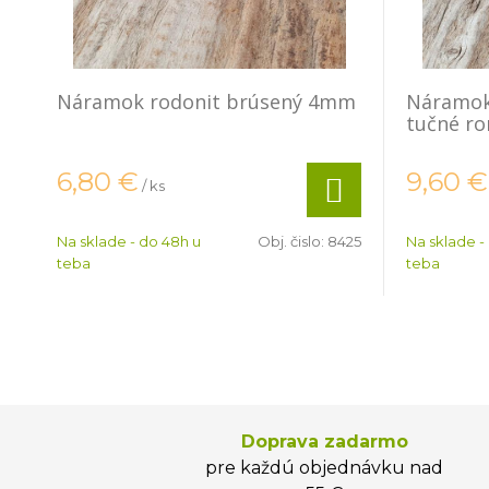
Náramok rodonit brúsený 4mm
Náramok
tučné ro
6,80
€
9,60
€
/ ks
Na sklade - do 48h u
Obj. čislo:
8425
Na sklade -
teba
teba
Doprava zadarmo
pre každú objednávku nad