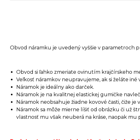
Obvod náramku je uvedený vyššie v parametroch p
Obvod si ľahko zmeriate ovinutím krajčírskeho m
Veľkosť náramkov neupravujeme, ak si želáte iné 
Náramok je ideálny ako darček.
Náramok je na kvalitnej elastickej gumičke navleč
Náramok neobsahuje žiadne kovové časti, čiže je 
Náramok sa môže mierne líšiť od obrázku či už š
vlastnosť mu však neuberá na kráse, naopak mu pri