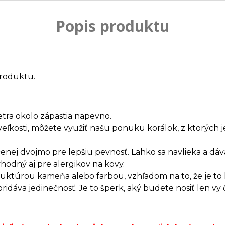
Popis produktu
roduktu.
etra okolo zápästia napevno.
veľkosti, môžete využiť našu ponuku korálok, z ktorých
enej dvojmo pre lepšiu pevnosť. Ľahko sa navlieka a dáv
vhodný aj pre alergikov na kovy.
truktúrou kameňa alebo farbou, vzhľadom na to, že je t
dáva jedinečnosť. Je to šperk, aký budete nosiť len vy 