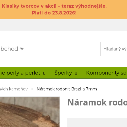
Klasiky tvorcov v akcii – teraz výhodnejšie.
Platí do 23.8.2026!
 obchod ✴
ne perly a perleť
Šperky
Komponenty so
ahých kameňov
Náramok rodonit Brazília 7mm
Náramok rodo