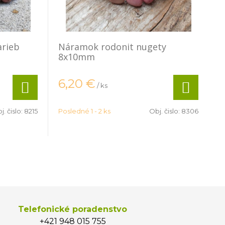
arieb
Náramok rodonit nugety
8x10mm
6,20
€
/ ks
j. čislo:
8215
Posledné 1 - 2 ks
Obj. čislo:
8306
Telefonické poradenstvo
+421 948 015 755