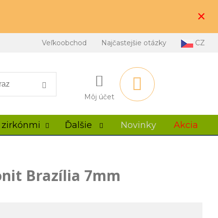
×
Veľkoobchod
Najčastejšie otázky
CZ
Môj účet
 zirkónmi
Ďalšie
Novinky
Akcia
nit Brazília 7mm