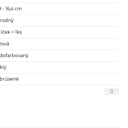
9 - 16,4 cm
írodný
íček = 1ks
žová
dofarbovaný
klý
brúsené