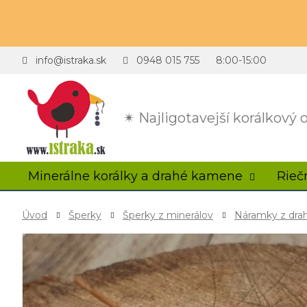
info@istraka.sk
0948 015 755
8:00-15:00
✴ Najligotavejší korálkový
Minerálne korálky a drahé kamene
Rieč
Úvod
Šperky
Šperky z minerálov
Náramky z dr