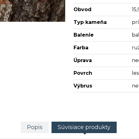
Obvod
15,
Typ kameňa
pr
Balenie
bal
Farba
ru
Úprava
ne
Povrch
les
Výbrus
ne
Popis
Súvisiace produkty