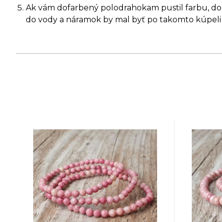
Ak vám dofarbený polodrahokam pustil farbu, dopr
do vody a náramok by mal byť po takomto kúpeli 