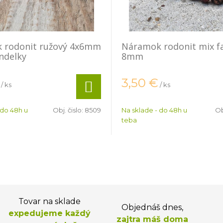
 rodonit ružový 4x6mm
Náramok rodonit mix f
ndelky
8mm
3,50
€
/ ks
/ ks
 do 48h u
Obj. čislo:
8509
Na sklade - do 48h u
Ob
teba
Tovar na sklade
Objednáš dnes,
expedujeme každý
zajtra máš doma