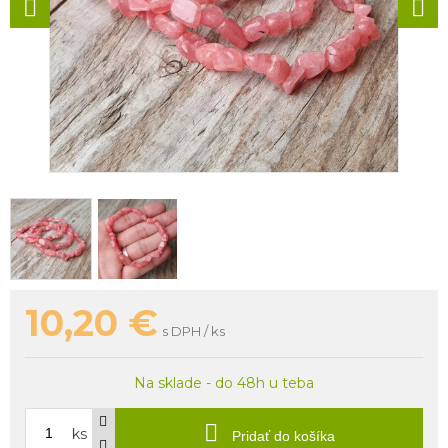
10,20
€
s DPH / ks
Na sklade - do 48h u teba
ks
Pridať do košíka