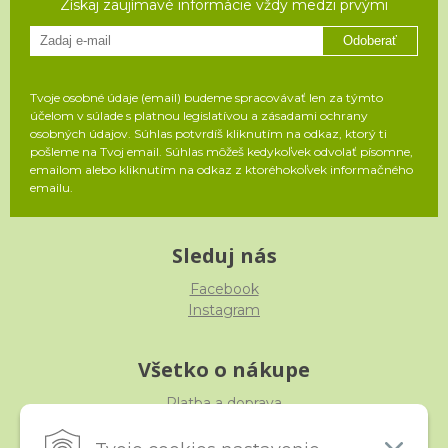
Získaj zaujímavé informácie vždy medzi prvými
Odoberať
Tvoje osobné údaje (email) budeme spracovávať len za týmto
účelom v súlade s platnou legislatívou a zásadami ochrany
osobných údajov. Súhlas potvrdíš kliknutím na odkaz, ktorý ti
pošleme na Tvoj email. Súhlas môžeš kedykoľvek odvolať písomne,
emailom alebo kliknutím na odkaz z ktoréhokoľvek informačného
emailu.
Sleduj nás
Facebook
Instagram
Všetko o nákupe
Platba a doprava
Reklamácia, výmena, vrátenie
Obchodné podmienky