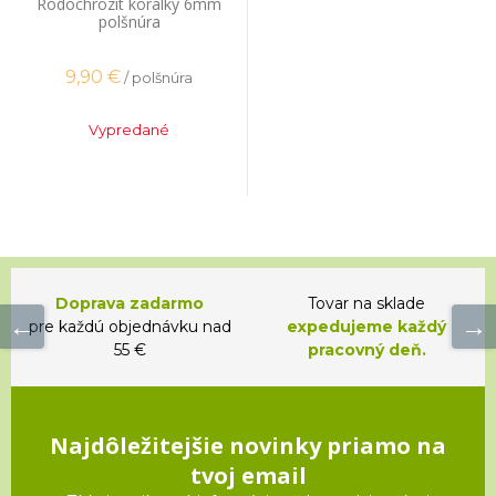
Rodochrozit korálky 6mm
polšnúra
9,90
€
/ polšnúra
Vypredané
Doprava zadarmo
Tovar na sklade
pre každú objednávku nad
expedujeme každý
55 €
pracovný deň.
Najdôležitejšie novinky priamo na
tvoj email