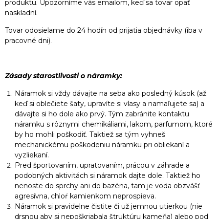
produktu. Upozorníme vás emailom, keď sa tovar opäť
naskladní.
Tovar odosielame do 24 hodín od prijatia objednávky (iba v
pracovné dni).
Zásady starostlivosti o náramky:
Náramok si vždy dávajte na seba ako posledný kúsok (až
keď si oblečiete šaty, upravíte si vlasy a namaľujete sa) a
dávajte si ho dole ako prvý. Tým zabránite kontaktu
náramku s rôznymi chemikáliami, lakom, parfumom, ktoré
by ho mohli poškodiť. Taktiež sa tým vyhneš
mechanickému poškodeniu náramku pri obliekaní a
vyzliekaní.
Pred športovaním, upratovaním, prácou v záhrade a
podobných aktivitách si náramok dajte dole. Taktiež ho
nenoste do sprchy ani do bazéna, tam je voda obzvášť
agresívna, chloŕ kamienkom neprospieva.
Náramok si pravidelne čistite či už jemnou utierkou (nie
drsnou aby si nepoškriabala štruktúru kameňa) alebo pod