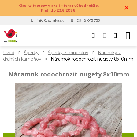
×
Klasiky tvorcov v akcii – teraz výhodnejšie.
Platí do 23.8.2026!
info@istraka.sk
0948 015 755
Úvod
Šperky
Šperky z minerálov
Náramky z
drahých kameňov
Náramok rodochrozit nugety 8x10mm
Náramok rodochrozit nugety 8x10mm