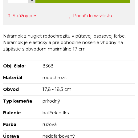
Strážny pes
Pridať do wishlistu
Náramok z nugiet rodochrozitu v pútavej lososovej farbe.
Náramok je elastický a pre pohodlné nosenie vhodný na
zápästie s obvodom maximálne 17 cm.
Obj. čislo:
8368
Materiál
rodochrozit
Obvod
17,8 - 18,3 cm
Typ kameňa
prírodný
Balenie
balíček = 1ks
Farba
ružová
Úprava
nedofarbovaný