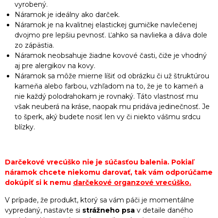
vyrobený.
Náramok je ideálny ako darček.
Náramok je na kvalitnej elastickej gumičke navlečenej
dvojmo pre lepšiu pevnosť. Ľahko sa navlieka a dáva dole
zo zápästia.
Náramok neobsahuje žiadne kovové časti, čiže je vhodný
aj pre alergikov na kovy.
Náramok sa môže mierne líšiť od obrázku či už štruktúrou
kameňa alebo farbou, vzhľadom na to, že je to kameň a
nie každý polodrahokam je rovnaký. Táto vlastnosť mu
však neuberá na kráse, naopak mu pridáva jedinečnosť. Je
to šperk, aký budete nosiť len vy či niekto vášmu srdcu
blízky.
Darčekové vrecúško nie je súčasťou balenia. Pokiaľ
náramok chcete niekomu darovať, tak vám odporúčame
dokúpiť si k nemu
darčekové organzové vrecúško
.
V prípade, že produkt, ktorý sa vám páči je momentálne
vypredaný, nastavte si
strážneho psa
v detaile daného