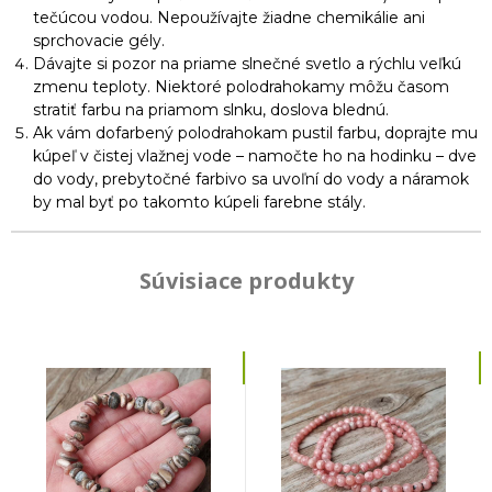
tečúcou vodou. Nepoužívajte žiadne chemikálie ani
sprchovacie gély.
Dávajte si pozor na priame slnečné svetlo a rýchlu veľkú
zmenu teploty. Niektoré polodrahokamy môžu časom
stratiť farbu na priamom slnku, doslova blednú.
Ak vám dofarbený polodrahokam pustil farbu, doprajte mu
kúpeľ v čistej vlažnej vode – namočte ho na hodinku – dve
do vody, prebytočné farbivo sa uvoľní do vody a náramok
by mal byť po takomto kúpeli farebne stály.
Súvisiace produkty