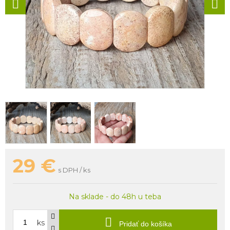
29
€
s DPH / ks
Na sklade - do 48h u teba
ks
Pridať do košíka