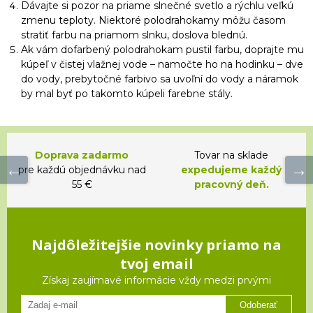
Dávajte si pozor na priame slnečné svetlo a rýchlu veľkú
zmenu teploty. Niektoré polodrahokamy môžu časom
stratiť farbu na priamom slnku, doslova blednú.
Ak vám dofarbený polodrahokam pustil farbu, doprajte mu
kúpeľ v čistej vlažnej vode – namočte ho na hodinku – dve
do vody, prebytočné farbivo sa uvoľní do vody a náramok
by mal byť po takomto kúpeli farebne stály.
Doprava zadarmo
Tovar na sklade
pre každú objednávku nad
expedujeme každý
55 €
pracovný deň.
Najdôležitejšie novinky priamo na
tvoj email
Získaj zaujímavé informácie vždy medzi prvými
Odoberať