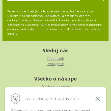
Tvoje osobné údaje (email) budeme spracovávať len za týmto
účelom v súlade s platnou legislatívou a zásadami ochrany
osobných údajov. Súhlas potvrdíš kliknutím na odkaz, ktorý ti
pošleme na Tvoj email. Súhlas môžeš kedykoľvek odvolať písomne,
emailom alebo kliknutím na odkaz z ktoréhokoľvek informačného
emailu.
Sleduj nás
Facebook
Instagram
Všetko o nákupe
Platba a doprava
Reklamácia, výmena, vrátenie
Obchodné podmienky
Tvoje cookies nastavenie
Ochrana osobných údajov
Súbory cookie nám pomáhajú pri poskytovaní