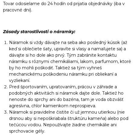
Tovar odosielame do 24 hodín od prijatia objednávky (iba v
pracovné dni).
Zásady starostlivosti o náramky:
Náramok si vždy dávajte na seba ako posledný kúsok (až
keď si oblečiete šaty, upravíte si vlasy a namaľujete sa) a
dávajte si ho dole ako prvý. Tým zabránite kontaktu
náramku s rôznymi chemikáliami, lakom, parfumom, ktoré
by ho mohli poškodiť. Taktiež sa tým vyhneš
mechanickému poškodeniu náramku pri obliekaní a
vyzliekaní.
Pred športovaním, upratovaním, prácou v záhrade a
podobných aktivitách si náramok dajte dole. Taktiež ho
nenoste do sprchy ani do bazéna, tam je voda obzvášť
agresívna, chloŕ kamienkom neprospieva.
Náramok si pravidelne čistite či už jemnou utierkou (nie
drsnou aby si nepoškriabala štruktúru kameňa) alebo pod
tečúcou vodou. Nepoužívajte žiadne chemikálie ani
sprchovacie gély.