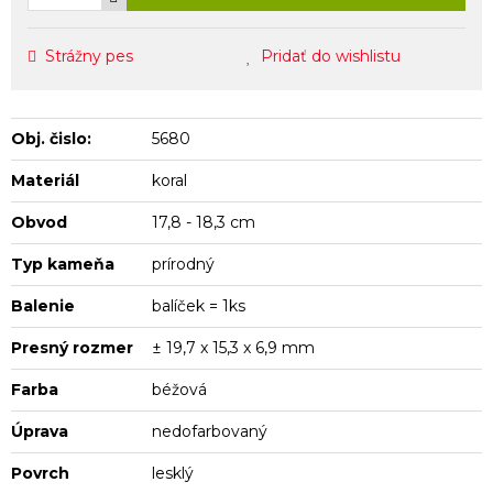
Strážny pes
Pridať do wishlistu
Obj. čislo:
5680
Materiál
koral
Obvod
17,8 - 18,3 cm
Typ kameňa
prírodný
Balenie
balíček = 1ks
Presný rozmer
± 19,7 x 15,3 x 6,9 mm
Farba
béžová
Úprava
nedofarbovaný
Povrch
lesklý