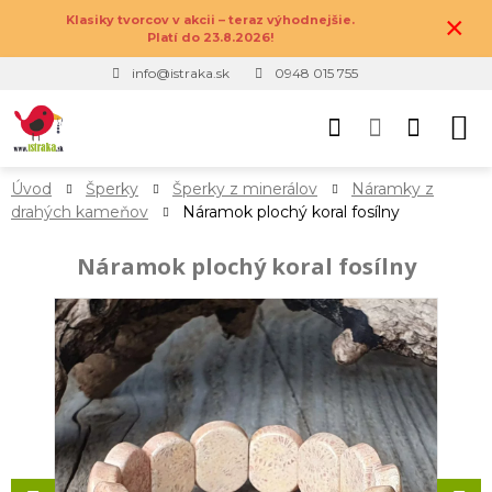
×
Klasiky tvorcov v akcii – teraz výhodnejšie.
Platí do 23.8.2026!
info@istraka.sk
0948 015 755
Úvod
Šperky
Šperky z minerálov
Náramky z
drahých kameňov
Náramok plochý koral fosílny
Náramok plochý koral fosílny