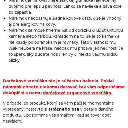
Náramok je na kvalitnej elastickej gumičke navlečenej
dvojmo pre lepšiu pevnosť. Ľahko sa navlieka a dáva dole
zo zápästia.
Náramok neobsahuje žiadne kovové časti, čiže je vhodný
aj pre alergikov na kovy.
Náramok sa môže mierne líšiť od obrázku či už štruktúrou
kameňa alebo farbou, vzhľadom na to, že je to kameň a
nie každý polodrahokam je rovnaký. Táto vlastnosť mu
však neuberá na kráse, naopak mu pridáva jedinečnosť. Je
to šperk, aký budete nosiť len vy či niekto vášmu srdcu
blízky.
Darčekové vrecúško nie je súčasťou balenia. Pokiaľ
náramok chcete niekomu darovať, tak vám odporúčame
dokúpiť si k nemu
darčekové organzové vrecúško
.
V prípade, že produkt, ktorý sa vám páči je momentálne
vypredaný, nastavte si
strážneho psa
v detaile daného
produktu. Upozorníme vás emailom, keď sa tovar opäť
naskladní.