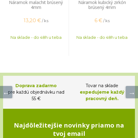
Náramok malachit brúsený
Náramok kubický zirkón
4mm
brúsený 4mm
13,20
€
6
€
/ ks
/ ks
Na sklade - do 48h u teba
Na sklade - do 48h u teba
Doprava zadarmo
Tovar na sklade
pre každú objednávku nad
expedujeme každý
55 €
pracovný deň.
Najdôležitejšie novinky priamo na
tvoj email