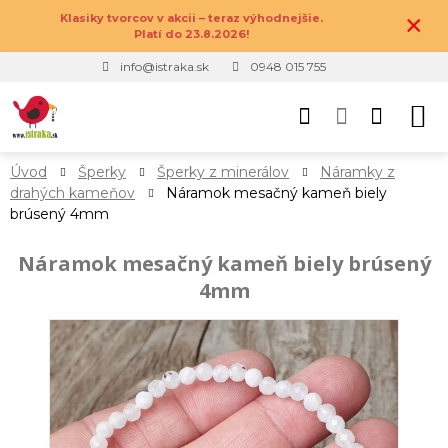
×
Klasiky tvorcov v akcii – teraz výhodnejšie.
Platí do 23.8.2026!
info@istraka.sk
0948 015 755
Úvod
Šperky
Šperky z minerálov
Náramky z
drahých kameňov
Náramok mesačný kameň biely
brúsený 4mm
Náramok mesačný kameň biely brúsený
4mm