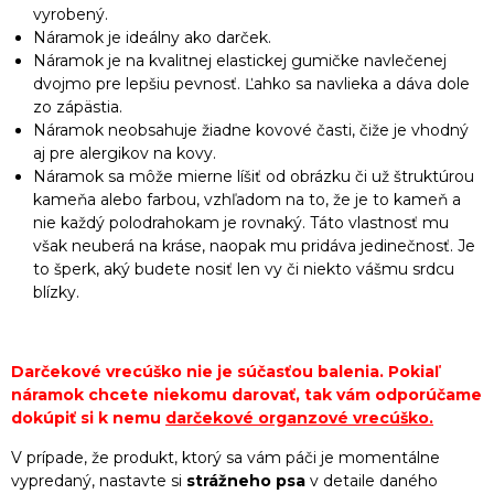
vyrobený.
Náramok je ideálny ako darček.
Náramok je na kvalitnej elastickej gumičke navlečenej
dvojmo pre lepšiu pevnosť. Ľahko sa navlieka a dáva dole
zo zápästia.
Náramok neobsahuje žiadne kovové časti, čiže je vhodný
aj pre alergikov na kovy.
Náramok sa môže mierne líšiť od obrázku či už štruktúrou
kameňa alebo farbou, vzhľadom na to, že je to kameň a
nie každý polodrahokam je rovnaký. Táto vlastnosť mu
však neuberá na kráse, naopak mu pridáva jedinečnosť. Je
to šperk, aký budete nosiť len vy či niekto vášmu srdcu
blízky.
Darčekové vrecúško nie je súčasťou balenia. Pokiaľ
náramok chcete niekomu darovať, tak vám odporúčame
dokúpiť si k nemu
darčekové organzové vrecúško
.
V prípade, že produkt, ktorý sa vám páči je momentálne
vypredaný, nastavte si
strážneho psa
v detaile daného