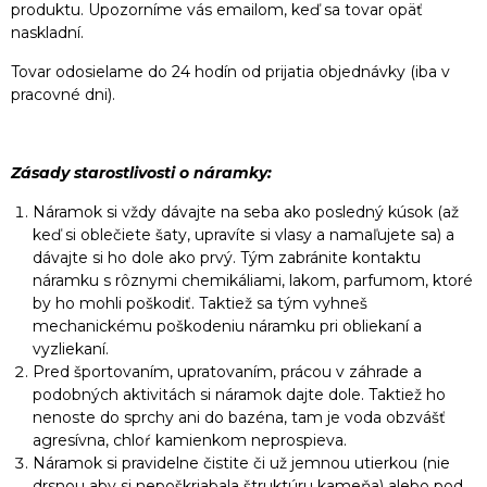
produktu. Upozorníme vás emailom, keď sa tovar opäť
naskladní.
Tovar odosielame do 24 hodín od prijatia objednávky (iba v
pracovné dni).
Zásady starostlivosti o náramky:
Náramok si vždy dávajte na seba ako posledný kúsok (až
keď si oblečiete šaty, upravíte si vlasy a namaľujete sa) a
dávajte si ho dole ako prvý. Tým zabránite kontaktu
náramku s rôznymi chemikáliami, lakom, parfumom, ktoré
by ho mohli poškodiť. Taktiež sa tým vyhneš
mechanickému poškodeniu náramku pri obliekaní a
vyzliekaní.
Pred športovaním, upratovaním, prácou v záhrade a
podobných aktivitách si náramok dajte dole. Taktiež ho
nenoste do sprchy ani do bazéna, tam je voda obzvášť
agresívna, chloŕ kamienkom neprospieva.
Náramok si pravidelne čistite či už jemnou utierkou (nie
drsnou aby si nepoškriabala štruktúru kameňa) alebo pod