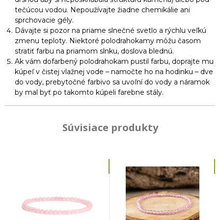
tečúcou vodou. Nepoužívajte žiadne chemikálie ani
sprchovacie gély.
Dávajte si pozor na priame slnečné svetlo a rýchlu veľkú
zmenu teploty. Niektoré polodrahokamy môžu časom
stratiť farbu na priamom slnku, doslova blednú.
Ak vám dofarbený polodrahokam pustil farbu, doprajte mu
kúpeľ v čistej vlažnej vode – namočte ho na hodinku – dve
do vody, prebytočné farbivo sa uvoľní do vody a náramok
by mal byť po takomto kúpeli farebne stály.
Súvisiace produkty