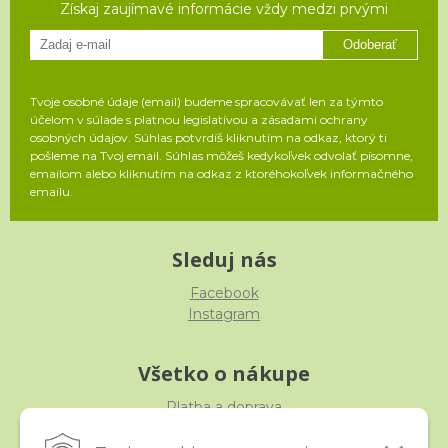
Získaj zaujímavé informácie vždy medzi prvými
Odoberať
Tvoje osobné údaje (email) budeme spracovávať len za týmto
účelom v súlade s platnou legislatívou a zásadami ochrany
osobných údajov. Súhlas potvrdíš kliknutím na odkaz, ktorý ti
pošleme na Tvoj email. Súhlas môžeš kedykoľvek odvolať písomne,
emailom alebo kliknutím na odkaz z ktoréhokoľvek informačného
emailu.
Sleduj nás
Facebook
Instagram
Všetko o nákupe
Platba a doprava
Reklamácia, výmena, vrátenie