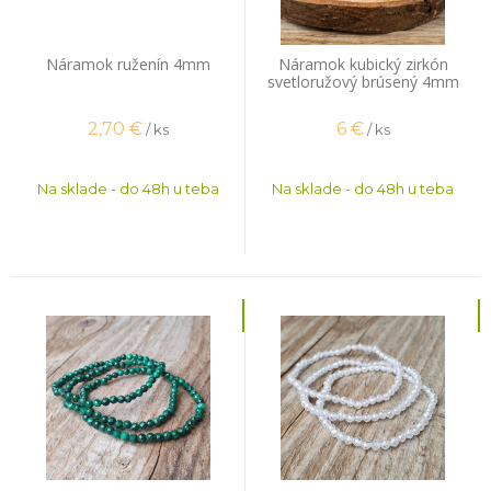
Náramok ruženín 4mm
Náramok kubický zirkón
svetloružový brúsený 4mm
2,70
€
6
€
/ ks
/ ks
Na sklade - do 48h u teba
Na sklade - do 48h u teba