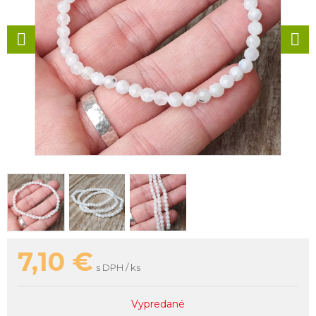
7,10
€
s DPH / ks
Vypredané