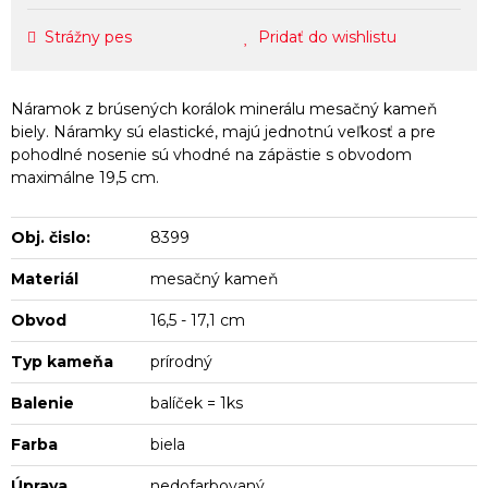
Strážny pes
Pridať do wishlistu
Náramok z brúsených korálok minerálu mesačný kameň
biely. Náramky sú elastické, majú jednotnú veľkosť a pre
pohodlné nosenie sú vhodné na zápästie s obvodom
maximálne 19,5 cm.
Obj. čislo:
8399
Materiál
mesačný kameň
Obvod
16,5 - 17,1 cm
Typ kameňa
prírodný
Balenie
balíček = 1ks
Farba
biela
Úprava
nedofarbovaný