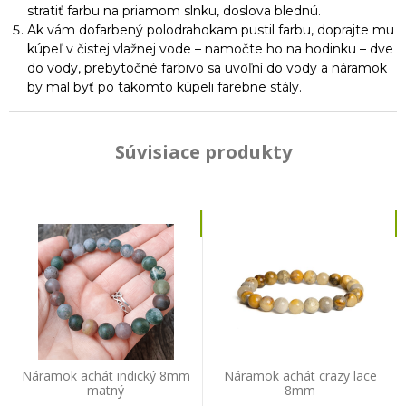
stratiť farbu na priamom slnku, doslova blednú.
Ak vám dofarbený polodrahokam pustil farbu, doprajte mu
kúpeľ v čistej vlažnej vode – namočte ho na hodinku – dve
do vody, prebytočné farbivo sa uvoľní do vody a náramok
by mal byť po takomto kúpeli farebne stály.
Súvisiace produkty
Náramok achát indický 8mm
Náramok achát crazy lace
matný
8mm