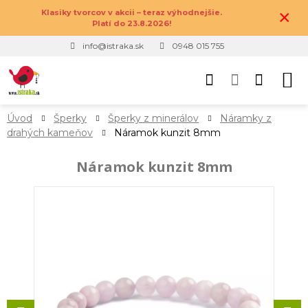
×
Klasiky tvorcov v akcii – teraz výhodnejšie.
Platí do 23.8.2026!
info@istraka.sk
0948 015 755
Úvod
Šperky
Šperky z minerálov
Náramky z
drahých kameňov
Náramok kunzit 8mm
Náramok kunzit 8mm