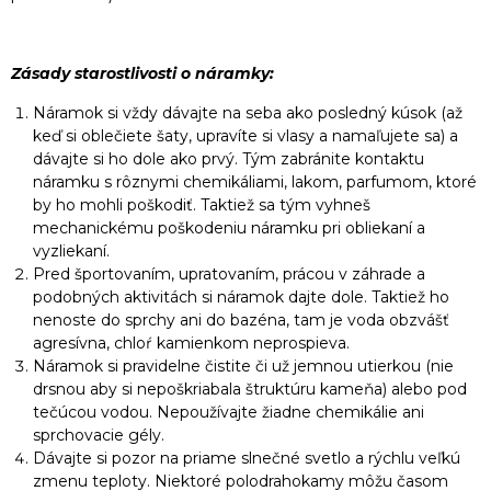
Zásady starostlivosti o náramky:
Náramok si vždy dávajte na seba ako posledný kúsok (až
keď si oblečiete šaty, upravíte si vlasy a namaľujete sa) a
dávajte si ho dole ako prvý. Tým zabránite kontaktu
náramku s rôznymi chemikáliami, lakom, parfumom, ktoré
by ho mohli poškodiť. Taktiež sa tým vyhneš
mechanickému poškodeniu náramku pri obliekaní a
vyzliekaní.
Pred športovaním, upratovaním, prácou v záhrade a
podobných aktivitách si náramok dajte dole. Taktiež ho
nenoste do sprchy ani do bazéna, tam je voda obzvášť
agresívna, chloŕ kamienkom neprospieva.
Náramok si pravidelne čistite či už jemnou utierkou (nie
drsnou aby si nepoškriabala štruktúru kameňa) alebo pod
tečúcou vodou. Nepoužívajte žiadne chemikálie ani
sprchovacie gély.
Dávajte si pozor na priame slnečné svetlo a rýchlu veľkú
zmenu teploty. Niektoré polodrahokamy môžu časom