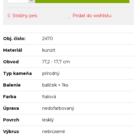
Strážny pes
Pridať do wishlistu
Obj. čislo:
2470
Materiál
kunzit
Obvod
17,2 - 17,7 cm
Typ kameňa
prírodný
Balenie
balíček = 1ks
Farba
fialová
Úprava
nedofarbovaný
Povrch
lesklý
Výbrus
nebrúsené