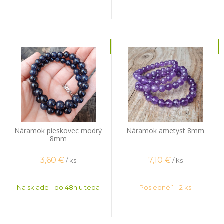
Náramok pieskovec modrý
Náramok ametyst 8mm
8mm
3,60
€
7,10
€
/ ks
/ ks
Na sklade - do 48h u teba
Posledné 1 - 2 ks