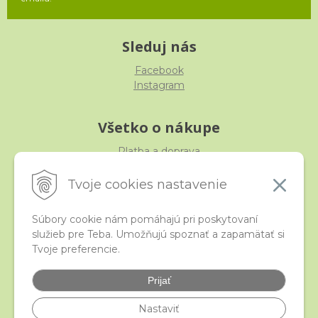
Sleduj nás
Facebook
Instagram
Všetko o nákupe
Platba a doprava
Reklamácia, výmena, vrátenie
Obchodné podmienky
Tvoje cookies nastavenie
Ochrana osobných údajov
Súbory cookie nám pomáhajú pri poskytovaní
služieb pre Teba. Umožňujú spoznať a zapamätať si
iStraka
Tvoje preferencie.
Kontakt
Veľkoobchod
Prijať
Najčastejšie otázky
Certifikáty
Nastaviť