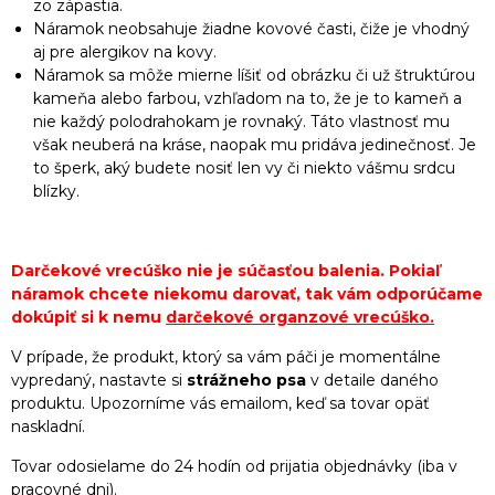
zo zápästia.
Náramok neobsahuje žiadne kovové časti, čiže je vhodný
aj pre alergikov na kovy.
Náramok sa môže mierne líšiť od obrázku či už štruktúrou
kameňa alebo farbou, vzhľadom na to, že je to kameň a
nie každý polodrahokam je rovnaký. Táto vlastnosť mu
však neuberá na kráse, naopak mu pridáva jedinečnosť. Je
to šperk, aký budete nosiť len vy či niekto vášmu srdcu
blízky.
Darčekové vrecúško nie je súčasťou balenia. Pokiaľ
náramok chcete niekomu darovať, tak vám odporúčame
dokúpiť si k nemu
darčekové organzové vrecúško
.
V prípade, že produkt, ktorý sa vám páči je momentálne
vypredaný, nastavte si
strážneho psa
v detaile daného
produktu. Upozorníme vás emailom, keď sa tovar opäť
naskladní.
Tovar odosielame do 24 hodín od prijatia objednávky (iba v
pracovné dni).