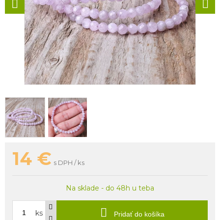
14
€
s DPH / ks
Na sklade - do 48h u teba
ks
Pridať do košíka