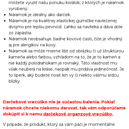
môžete využiť našu ponuku korálok, z ktorých je náramok
vyrobený.
Náramok je ideálny ako darček.
Náramok je na kvalitnej elastickej gumičke navlečenej
dvojmo pre lepšiu pevnosť. Ľahko sa navlieka a dáva dole
zo zápästia.
Náramok neobsahuje žiadne kovové časti, čiže je vhodný
aj pre alergikov na kovy.
Náramok sa môže mierne líšiť od obrázku či už štruktúrou
kameňa alebo farbou, vzhľadom na to, že je to kameň a
nie každý polodrahokam je rovnaký. Táto vlastnosť mu
však neuberá na kráse, naopak mu pridáva jedinečnosť. Je
to šperk, aký budete nosiť len vy či niekto vášmu srdcu
blízky.
Darčekové vrecúško nie je súčasťou balenia. Pokiaľ
náramok chcete niekomu darovať, tak vám odporúčame
dokúpiť si k nemu
darčekové organzové vrecúško
.
V prípade, že produkt, ktorý sa vám páči je momentálne