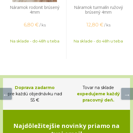
Náramok rodonit brúsený
Náramok turmalín ružový
4mm
brúsený 4mm
6,80
€
12,80
€
/ ks
/ ks
Na sklade - do 48h u teba
Na sklade - do 48h u teba
Doprava zadarmo
Tovar na sklade
pre každú objednávku nad
expedujeme každý
55 €
pracovný deň.
Najdôležitejšie novinky priamo na