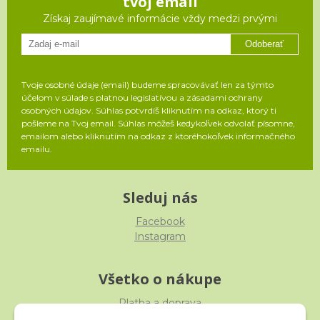
tvoj email
Získaj zaujímavé informácie vždy medzi prvými
Odoberať
Tvoje osobné údaje (email) budeme spracovávať len za týmto
účelom v súlade s platnou legislatívou a zásadami ochrany
osobných údajov. Súhlas potvrdíš kliknutím na odkaz, ktorý ti
pošleme na Tvoj email. Súhlas môžeš kedykoľvek odvolať písomne,
emailom alebo kliknutím na odkaz z ktoréhokoľvek informačného
emailu.
Sleduj nás
Facebook
Instagram
Všetko o nákupe
Platba a doprava
Reklamácia, výmena, vrátenie