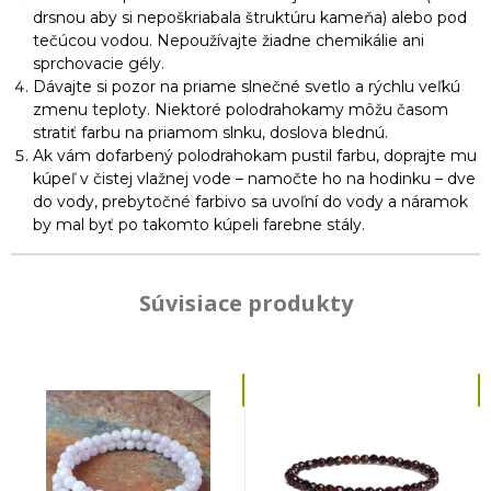
drsnou aby si nepoškriabala štruktúru kameňa) alebo pod
tečúcou vodou. Nepoužívajte žiadne chemikálie ani
sprchovacie gély.
Dávajte si pozor na priame slnečné svetlo a rýchlu veľkú
zmenu teploty. Niektoré polodrahokamy môžu časom
stratiť farbu na priamom slnku, doslova blednú.
Ak vám dofarbený polodrahokam pustil farbu, doprajte mu
kúpeľ v čistej vlažnej vode – namočte ho na hodinku – dve
do vody, prebytočné farbivo sa uvoľní do vody a náramok
by mal byť po takomto kúpeli farebne stály.
Súvisiace produkty