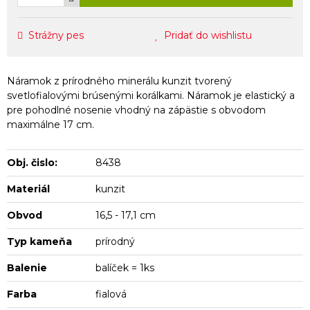
Strážny pes
Pridať do wishlistu
Náramok z prírodného minerálu kunzit tvorený
svetlofialovými brúsenými korálkami. Náramok je elastický a
pre pohodlné nosenie vhodný na zápästie s obvodom
maximálne 17 cm.
Obj. čislo:
8438
Materiál
kunzit
Obvod
16,5 - 17,1 cm
Typ kameňa
prírodný
Balenie
balíček = 1ks
Farba
fialová