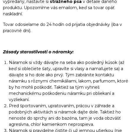
vypredaný, nastavte si
strážneho psa
v detaile daného
produktu. Upozorníme vás emailom, keď sa tovar opäť
naskladní.
Tovar odosielame do 24 hodín od prijatia objednávky (iba v
pracovné dni).
Zásady starostlivosti o náramky:
Náramok si vždy dávajte na seba ako posledný kúsok (až
keď si oblečiete šaty, upravíte si vlasy a namaľujete sa) a
dávajte si ho dole ako prvý. Tým zabránite kontaktu
náramku s rôznymi chemikáliami, lakom, parfumom, ktoré
by ho mohli poškodiť. Taktiež sa tým vyhneš
mechanickému poškodeniu náramku pri obliekaní a
vyzliekaní.
Pred športovaním, upratovaním, prácou v záhrade a
podobných aktivitách si náramok dajte dole. Taktiež ho
nenoste do sprchy ani do bazéna, tam je voda obzvášť
agresívna, chloŕ kamienkom neprospieva.
Náramok si pravidelne čistite či už jemnou utierkou (nie