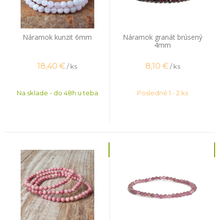
Náramok kunzit 6mm
Náramok granát brúsený
4mm
18,40
€
8,10
€
/ ks
/ ks
Na sklade - do 48h u teba
Posledné 1 - 2 ks