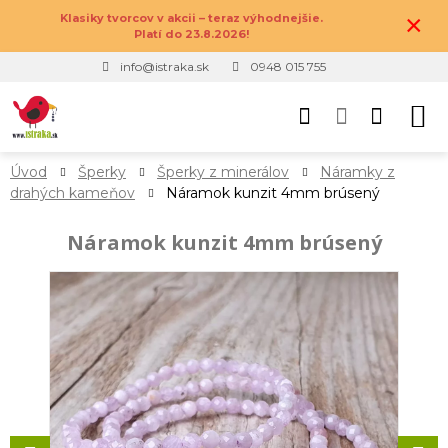
×
Klasiky tvorcov v akcii – teraz výhodnejšie.
Platí do 23.8.2026!
info@istraka.sk
0948 015 755
Úvod
Šperky
Šperky z minerálov
Náramky z
drahých kameňov
Náramok kunzit 4mm brúsený
Náramok kunzit 4mm brúsený