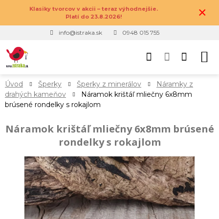
×
Klasiky tvorcov v akcii – teraz výhodnejšie.
Platí do 23.8.2026!
info@istraka.sk
0948 015 755
Úvod
Šperky
Šperky z minerálov
Náramky z
drahých kameňov
Náramok krištáľ mliečny 6x8mm
brúsené rondelky s rokajlom
Náramok krištáľ mliečny 6x8mm brúsené
rondelky s rokajlom