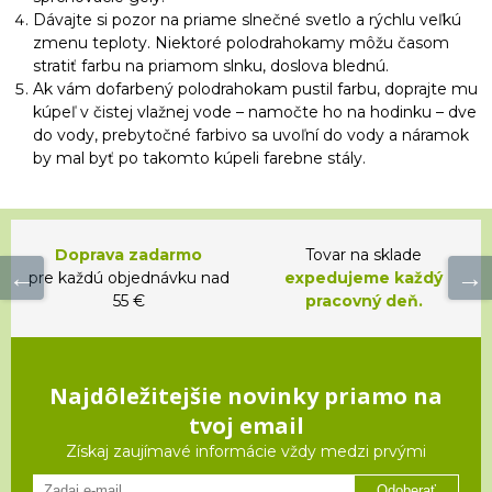
Dávajte si pozor na priame slnečné svetlo a rýchlu veľkú
zmenu teploty. Niektoré polodrahokamy môžu časom
stratiť farbu na priamom slnku, doslova blednú.
Ak vám dofarbený polodrahokam pustil farbu, doprajte mu
kúpeľ v čistej vlažnej vode – namočte ho na hodinku – dve
do vody, prebytočné farbivo sa uvoľní do vody a náramok
by mal byť po takomto kúpeli farebne stály.
Doprava zadarmo
Tovar na sklade
pre každú objednávku nad
expedujeme každý
55 €
pracovný deň.
Najdôležitejšie novinky priamo na
tvoj email
Získaj zaujímavé informácie vždy medzi prvými
Odoberať