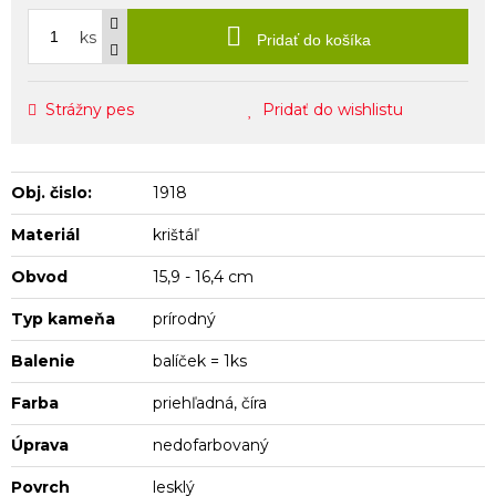
ks
Pridať do košíka
Strážny pes
Pridať do wishlistu
Obj. čislo:
1918
Materiál
krištáľ
Obvod
15,9 - 16,4 cm
Typ kameňa
prírodný
Balenie
balíček = 1ks
Farba
priehľadná, číra
Úprava
nedofarbovaný
Povrch
lesklý