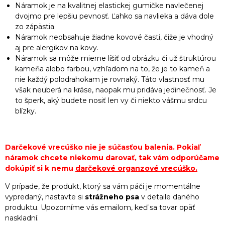
Náramok je na kvalitnej elastickej gumičke navlečenej
dvojmo pre lepšiu pevnosť. Ľahko sa navlieka a dáva dole
zo zápästia.
Náramok neobsahuje žiadne kovové časti, čiže je vhodný
aj pre alergikov na kovy.
Náramok sa môže mierne líšiť od obrázku či už štruktúrou
kameňa alebo farbou, vzhľadom na to, že je to kameň a
nie každý polodrahokam je rovnaký. Táto vlastnosť mu
však neuberá na kráse, naopak mu pridáva jedinečnosť. Je
to šperk, aký budete nosiť len vy či niekto vášmu srdcu
blízky.
Darčekové vrecúško nie je súčasťou balenia. Pokiaľ
náramok chcete niekomu darovať, tak vám odporúčame
dokúpiť si k nemu
darčekové organzové vrecúško
.
V prípade, že produkt, ktorý sa vám páči je momentálne
vypredaný, nastavte si
strážneho psa
v detaile daného
produktu. Upozorníme vás emailom, keď sa tovar opäť
naskladní.