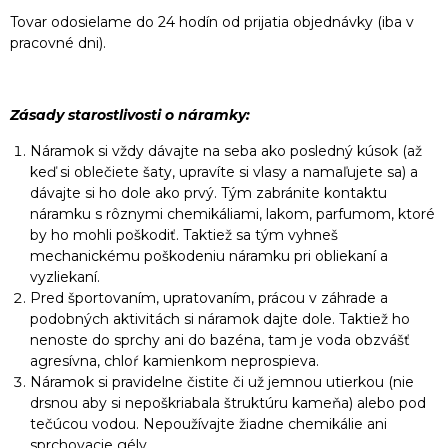
Tovar odosielame do 24 hodín od prijatia objednávky (iba v
pracovné dni).
Zásady starostlivosti o náramky:
Náramok si vždy dávajte na seba ako posledný kúsok (až
keď si oblečiete šaty, upravíte si vlasy a namaľujete sa) a
dávajte si ho dole ako prvý. Tým zabránite kontaktu
náramku s rôznymi chemikáliami, lakom, parfumom, ktoré
by ho mohli poškodiť. Taktiež sa tým vyhneš
mechanickému poškodeniu náramku pri obliekaní a
vyzliekaní.
Pred športovaním, upratovaním, prácou v záhrade a
podobných aktivitách si náramok dajte dole. Taktiež ho
nenoste do sprchy ani do bazéna, tam je voda obzvášť
agresívna, chloŕ kamienkom neprospieva.
Náramok si pravidelne čistite či už jemnou utierkou (nie
drsnou aby si nepoškriabala štruktúru kameňa) alebo pod
tečúcou vodou. Nepoužívajte žiadne chemikálie ani
sprchovacie gély.