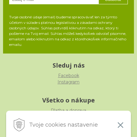
Tvoje osobné údaje (email) budeme spracovávať len za týmto
účelom v súlade s platnou legislatívou a zásadami ochrany
osobných údajov. Súhlas potvrdíš kliknutím na odkaz, ktorý ti
pošleme na Tvoj email. Súhlas môžeš kedykoľvek odvolať písomne,
emailom alebo kliknutím na odkaz z ktoréhokoľvek informačného
emailu.
Sleduj nás
Facebook
Instagram
Všetko o nákupe
Platba a doprava
Reklamácia, výmena, vrátenie
Obchodné podmienky
Tvoje cookies nastavenie
Ochrana osobných údajov