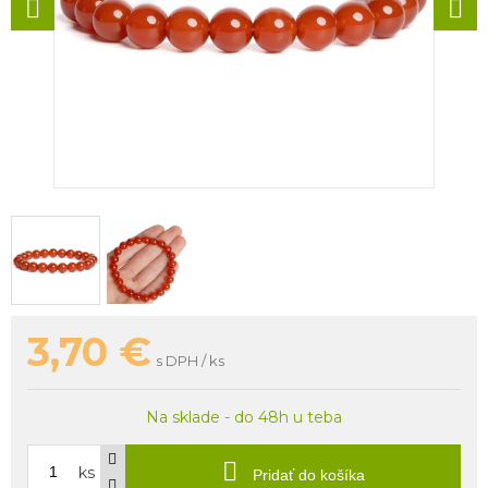
3,70
€
s DPH / ks
Na sklade - do 48h u teba
ks
Pridať do košíka