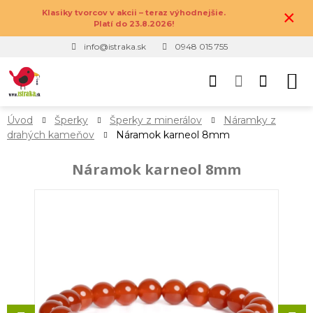
×
Klasiky tvorcov v akcii – teraz výhodnejšie.
Platí do 23.8.2026!
info@istraka.sk
0948 015 755
Úvod
Šperky
Šperky z minerálov
Náramky z
drahých kameňov
Náramok karneol 8mm
Náramok karneol 8mm