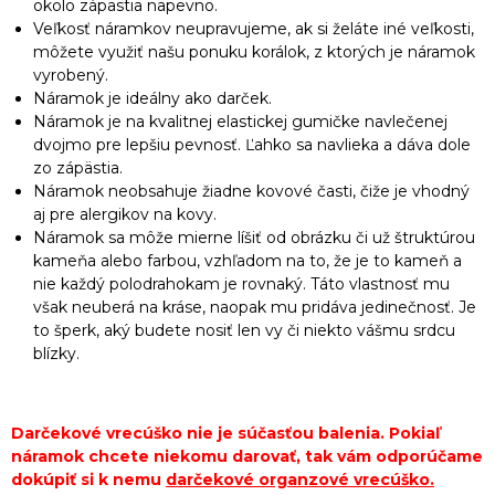
okolo zápästia napevno.
Veľkosť náramkov neupravujeme, ak si želáte iné veľkosti,
môžete využiť našu ponuku korálok, z ktorých je náramok
vyrobený.
Náramok je ideálny ako darček.
Náramok je na kvalitnej elastickej gumičke navlečenej
dvojmo pre lepšiu pevnosť. Ľahko sa navlieka a dáva dole
zo zápästia.
Náramok neobsahuje žiadne kovové časti, čiže je vhodný
aj pre alergikov na kovy.
Náramok sa môže mierne líšiť od obrázku či už štruktúrou
kameňa alebo farbou, vzhľadom na to, že je to kameň a
nie každý polodrahokam je rovnaký. Táto vlastnosť mu
však neuberá na kráse, naopak mu pridáva jedinečnosť. Je
to šperk, aký budete nosiť len vy či niekto vášmu srdcu
blízky.
Darčekové vrecúško nie je súčasťou balenia. Pokiaľ
náramok chcete niekomu darovať, tak vám odporúčame
dokúpiť si k nemu
darčekové organzové vrecúško
.