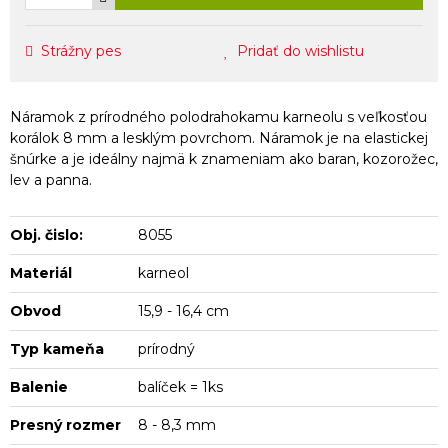
Strážny pes
Pridať do wishlistu
Náramok z prírodného polodrahokamu karneolu s veľkosťou
korálok 8 mm a lesklým povrchom. Náramok je na elastickej
šnúrke a je ideálny najmä k znameniam ako baran, kozorožec,
lev a panna.
Obj. čislo:
8055
Materiál
karneol
Obvod
15,9 - 16,4 cm
Typ kameňa
prírodný
Balenie
balíček = 1ks
Presný rozmer
8 - 8,3 mm