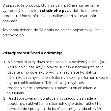
V prípade, že produkt, ktorý sa vám páči je momentálne
vypredaný, nastavte si
strážneho psa
v detaile daného
produktu. Upozorníme vás emailom, keď sa tovar opäť
naskladní.
Tovar odosielame do 24 hodín od prijatia objednávky (iba v
pracovné dni).
Zásady starostlivosti o náramky:
Náramok si vždy dávajte na seba ako posledný kúsok (až
keď si oblečiete šaty, upravíte si vlasy a namaľujete sa) a
dávajte si ho dole ako prvý. Tým zabránite kontaktu
náramku s rôznymi chemikáliami, lakom, parfumom, ktoré
by ho mohli poškodiť. Taktiež sa tým vyhneš
mechanickému poškodeniu náramku pri obliekaní a
vyzliekaní.
Pred športovaním, upratovaním, prácou v záhrade a
podobných aktivitách si náramok dajte dole. Taktiež ho
nenoste do sprchy ani do bazéna, tam je voda obzvášť