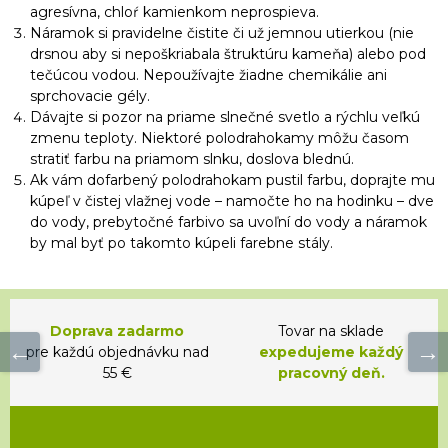
agresívna, chloŕ kamienkom neprospieva.
Náramok si pravidelne čistite či už jemnou utierkou (nie
drsnou aby si nepoškriabala štruktúru kameňa) alebo pod
tečúcou vodou. Nepoužívajte žiadne chemikálie ani
sprchovacie gély.
Dávajte si pozor na priame slnečné svetlo a rýchlu veľkú
zmenu teploty. Niektoré polodrahokamy môžu časom
stratiť farbu na priamom slnku, doslova blednú.
Ak vám dofarbený polodrahokam pustil farbu, doprajte mu
kúpeľ v čistej vlažnej vode – namočte ho na hodinku – dve
do vody, prebytočné farbivo sa uvoľní do vody a náramok
by mal byť po takomto kúpeli farebne stály.
Doprava zadarmo
Tovar na sklade
pre každú objednávku nad
expedujeme každý
55 €
pracovný deň.