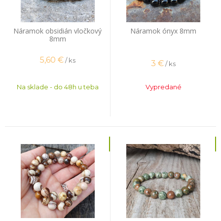
Náramok obsidián vločkový
Náramok ónyx 8mm
8mm
5,60
€
/ ks
3
€
/ ks
Na sklade - do 48h u teba
Vypredané