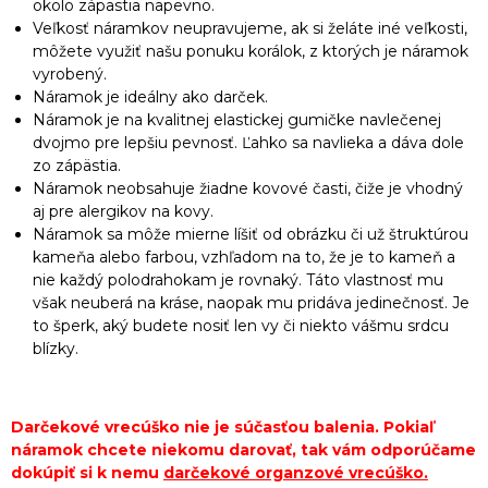
okolo zápästia napevno.
Veľkosť náramkov neupravujeme, ak si želáte iné veľkosti,
môžete využiť našu ponuku korálok, z ktorých je náramok
vyrobený.
Náramok je ideálny ako darček.
Náramok je na kvalitnej elastickej gumičke navlečenej
dvojmo pre lepšiu pevnosť. Ľahko sa navlieka a dáva dole
zo zápästia.
Náramok neobsahuje žiadne kovové časti, čiže je vhodný
aj pre alergikov na kovy.
Náramok sa môže mierne líšiť od obrázku či už štruktúrou
kameňa alebo farbou, vzhľadom na to, že je to kameň a
nie každý polodrahokam je rovnaký. Táto vlastnosť mu
však neuberá na kráse, naopak mu pridáva jedinečnosť. Je
to šperk, aký budete nosiť len vy či niekto vášmu srdcu
blízky.
Darčekové vrecúško nie je súčasťou balenia. Pokiaľ
náramok chcete niekomu darovať, tak vám odporúčame
dokúpiť si k nemu
darčekové organzové vrecúško
.