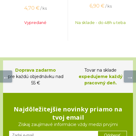
6,90
€
/ ks
4,70
€
/ ks
Vypredané
Na sklade - do 48h u teba
Doprava zadarmo
Tovar na sklade
pre každú objednávku nad
expedujeme každý
55 €
pracovný deň.
Najdôležitejšie novinky priamo na
tvoj email
Získaj zaujímavé informácie vždy medzi prvými
Odoberať