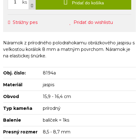
ks
Pridať do košíka
Strážny pes
Pridať do wishlistu
Náramok z prírodného polodrahokamu obrázkového jaspisu s
veľkosťou korálok 8 mm a matným povrchom. Náramok je
na elastickej šnúrke.
Obj. čislo:
8194a
Materiál
jaspis
Obvod
15,9 - 16,4 cm
Typ kameňa
prírodný
Balenie
balíček = 1ks
Presný rozmer
8,5 - 8,7 mm