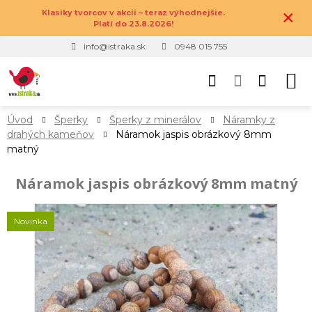
×
Klasiky tvorcov v akcii – teraz výhodnejšie.
Platí do 23.8.2026!
info@istraka.sk
0948 015 755
Úvod
Šperky
Šperky z minerálov
Náramky z
drahých kameňov
Náramok jaspis obrázkový 8mm
matný
Náramok jaspis obrázkový 8mm matný
Novinka