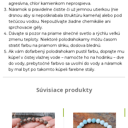
agresívna, chloŕ kamienkom neprospieva.
Náramok si pravidelne čistite či už jemnou utierkou (nie
drsnou aby si nepoškriabala štruktúru kameňa) alebo pod
tečúcou vodou. Nepoužívajte žiadne chemikálie ani
sprchovacie gély.
Dávajte si pozor na priame slnečné svetlo a rýchlu veľkú
zmenu teploty. Niektoré polodrahokamy môžu časom
stratiť farbu na priamom slnku, doslova blednú.
Ak vám dofarbený polodrahokam pustil farbu, doprajte mu
kúpeľ v čistej vlažnej vode – namočte ho na hodinku – dve
do vody, prebytočné farbivo sa uvoľní do vody a náramok
by mal byť po takomto kúpeli farebne stály.
Súvisiace produkty