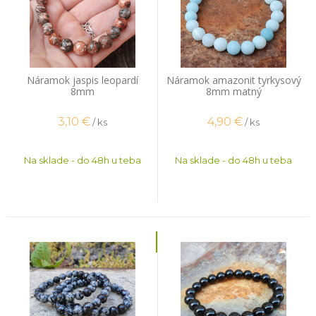
Náramok jaspis leopardí
Náramok amazonit tyrkysový
8mm
8mm matný
3,10
€
4,90
€
/ ks
/ ks
Na sklade - do 48h u teba
Na sklade - do 48h u teba