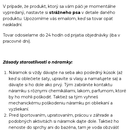
V prípade, že produkt, ktorý sa vám páči je momentálne
vypredaný, nastavte si
strážneho psa
v detaile daného
produktu. Upozorníme vás emailom, keď sa tovar opäť
naskladní.
Tovar odosielame do 24 hodín od prijatia objednávky (iba v
pracovné dni).
Zásady starostlivosti o náramky:
Náramok si vždy dávajte na seba ako posledný kúsok (až
keď si oblečiete šaty, upravíte si vlasy a namaľujete sa) a
dávajte si ho dole ako prvý. Tým zabránite kontaktu
náramku s rôznymi chemikáliami, lakom, parfumom, ktoré
by ho mohli poškodiť. Taktiež sa tým vyhneš
mechanickému poškodeniu náramku pri obliekaní a
vyzliekaní.
Pred športovaním, upratovaním, prácou v záhrade a
podobných aktivitách si náramok dajte dole. Taktiež ho
nenoste do sprchy ani do bazéna, tam je voda obzvášť