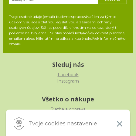
Tvoje osobné údaje (email) budeme spracovávať len za týmto
účelom v súlade s platnou legislatívou a zásadami ochrany
osobných údajov. Súhlas potvrdíš kliknutím na odkaz, ktorý ti
pošleme na Tvoj email. Súhlas môžeš kedykoľvek odvolať písomne,
emailom alebo kliknutím na odkaz z ktoréhokoľvek informačného
emailu.
Sleduj nás
Facebook
Instagram
Všetko o nákupe
Platba a doprava
Reklamácia, výmena, vrátenie
Obchodné podmienky
Tvoje cookies nastavenie
Ochrana osobných údajov