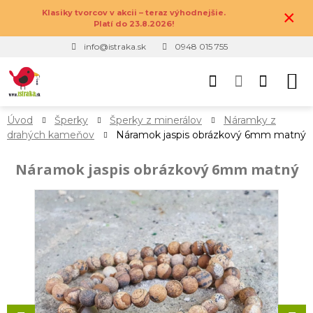
×
Klasiky tvorcov v akcii – teraz výhodnejšie.
Platí do 23.8.2026!
info@istraka.sk
0948 015 755
Úvod
Šperky
Šperky z minerálov
Náramky z
drahých kameňov
Náramok jaspis obrázkový 6mm matný
Náramok jaspis obrázkový 6mm matný