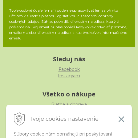
Tvoje osobné údaje (email) budeme spracovávať len za týmto
účelom v súlade s platnou legislatívou a zásadami ochrany
osobných údajov. Súhlas potvrdíš kliknutím na odkaz, ktorý ti
pošleme na Tvoj email. Súhlas môžeš kedykoľvek odvolať písomne,
emailom alebo kliknutím na odkaz z ktoréhokoľvek informačného
emailu.
Sleduj nás
Facebook
Instagram
Všetko o nákupe
Platba a doprava
Reklamácia, výmena, vrátenie
Obchodné podmienky
Tvoje cookies nastavenie
Ochrana osobných údajov
Súbory cookie nám pomáhajú pri poskytovaní