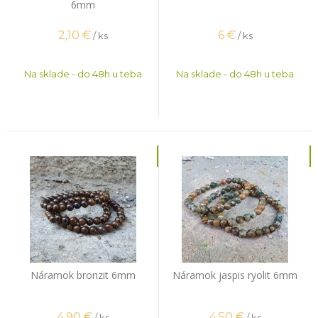
6mm
2,10
€
6
€
/ ks
/ ks
Na sklade - do 48h u teba
Na sklade - do 48h u teba
Náramok bronzit 6mm
Náramok jaspis ryolit 6mm
4,90
€
4,50
€
/ ks
/ ks