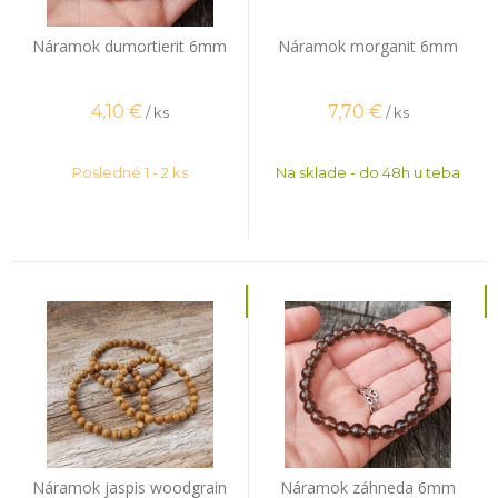
Náramok dumortierit 6mm
Náramok morganit 6mm
4,10
€
7,70
€
/ ks
/ ks
Posledné 1 - 2 ks
Na sklade - do 48h u teba
Náramok jaspis woodgrain
Náramok záhneda 6mm