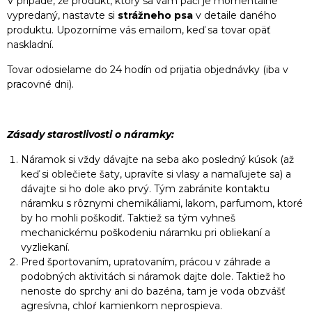
V prípade, že produkt, ktorý sa vám páči je momentálne
vypredaný, nastavte si
strážneho psa
v detaile daného
produktu. Upozorníme vás emailom, keď sa tovar opäť
naskladní.
Tovar odosielame do 24 hodín od prijatia objednávky (iba v
pracovné dni).
Zásady starostlivosti o náramky:
Náramok si vždy dávajte na seba ako posledný kúsok (až
keď si oblečiete šaty, upravíte si vlasy a namaľujete sa) a
dávajte si ho dole ako prvý. Tým zabránite kontaktu
náramku s rôznymi chemikáliami, lakom, parfumom, ktoré
by ho mohli poškodiť. Taktiež sa tým vyhneš
mechanickému poškodeniu náramku pri obliekaní a
vyzliekaní.
Pred športovaním, upratovaním, prácou v záhrade a
podobných aktivitách si náramok dajte dole. Taktiež ho
nenoste do sprchy ani do bazéna, tam je voda obzvášť
agresívna, chloŕ kamienkom neprospieva.