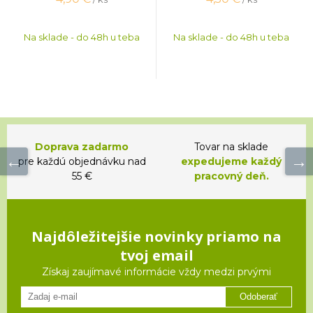
Na sklade - do 48h u teba
Na sklade - do 48h u teba
Doprava zadarmo
Tovar na sklade
pre každú objednávku nad
expedujeme každý
55 €
pracovný deň.
Najdôležitejšie novinky priamo na
tvoj email
Získaj zaujímavé informácie vždy medzi prvými
Odoberať