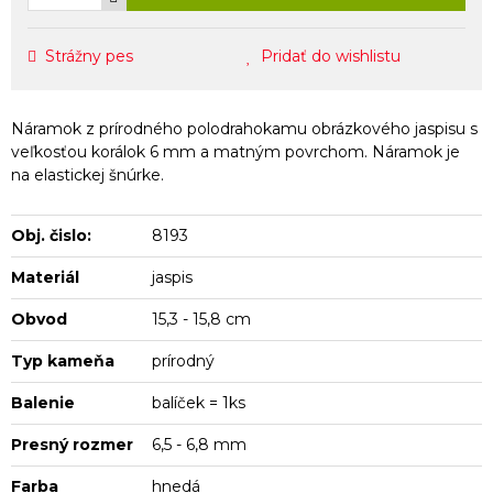
Strážny pes
Pridať do wishlistu
Náramok z prírodného polodrahokamu obrázkového jaspisu s
veľkosťou korálok 6 mm a matným povrchom. Náramok je
na elastickej šnúrke.
Obj. čislo:
8193
Materiál
jaspis
Obvod
15,3 - 15,8 cm
Typ kameňa
prírodný
Balenie
balíček = 1ks
Presný rozmer
6,5 - 6,8 mm
Farba
hnedá