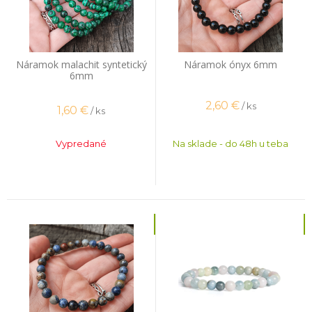
Náramok malachit syntetický
Náramok ónyx 6mm
6mm
2,60
€
/ ks
1,60
€
/ ks
Vypredané
Na sklade - do 48h u teba