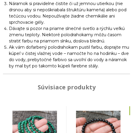
Náramok si pravidelne čistite či už jemnou utierkou (nie
drsnou aby si nepoškriabala štruktúru kameňa) alebo pod
tečúcou vodou. Nepoužívajte žiadne chemikálie ani
sprchovacie gély.
Dávajte si pozor na priame slnečné svetlo a rýchlu veľkú
zmenu teploty. Niektoré polodrahokamy môžu časom
stratiť farbu na priamom slnku, doslova blednú.
Ak vám dofarbený polodrahokam pustil farbu, doprajte mu
kúpeľ v čistej vlažnej vode – namočte ho na hodinku – dve
do vody, prebytočné farbivo sa uvoľní do vody a náramok
by mal byť po takomto kúpeli farebne stály.
Súvisiace produkty