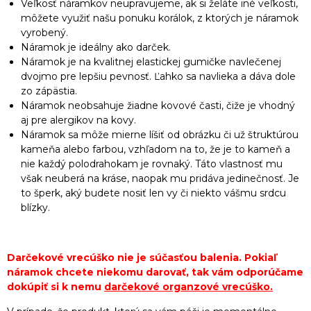
Veľkosť náramkov neupravujeme, ak si želáte iné veľkosti,
môžete využiť našu ponuku korálok, z ktorých je náramok
vyrobený.
Náramok je ideálny ako darček.
Náramok je na kvalitnej elastickej gumičke navlečenej
dvojmo pre lepšiu pevnosť. Ľahko sa navlieka a dáva dole
zo zápästia.
Náramok neobsahuje žiadne kovové časti, čiže je vhodný
aj pre alergikov na kovy.
Náramok sa môže mierne líšiť od obrázku či už štruktúrou
kameňa alebo farbou, vzhľadom na to, že je to kameň a
nie každý polodrahokam je rovnaký. Táto vlastnosť mu
však neuberá na kráse, naopak mu pridáva jedinečnosť. Je
to šperk, aký budete nosiť len vy či niekto vášmu srdcu
blízky.
Darčekové vrecúško nie je súčasťou balenia. Pokiaľ
náramok chcete niekomu darovať, tak vám odporúčame
dokúpiť si k nemu
darčekové organzové vrecúško
.