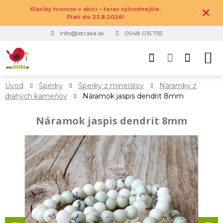
×
Klasiky tvorcov v akcii – teraz výhodnejšie.
Platí do 23.8.2026!
info@istraka.sk
0948 015 755
Úvod
Šperky
Šperky z minerálov
Náramky z
drahých kameňov
Náramok jaspis dendrit 8mm
Náramok jaspis dendrit 8mm