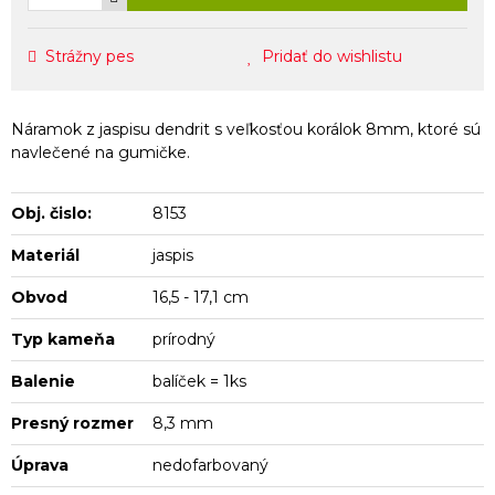
Strážny pes
Pridať do wishlistu
Náramok z jaspisu dendrit s veľkosťou korálok 8mm, ktoré sú
navlečené na gumičke.
Obj. čislo:
8153
Materiál
jaspis
Obvod
16,5 - 17,1 cm
Typ kameňa
prírodný
Balenie
balíček = 1ks
Presný rozmer
8,3 mm
Úprava
nedofarbovaný