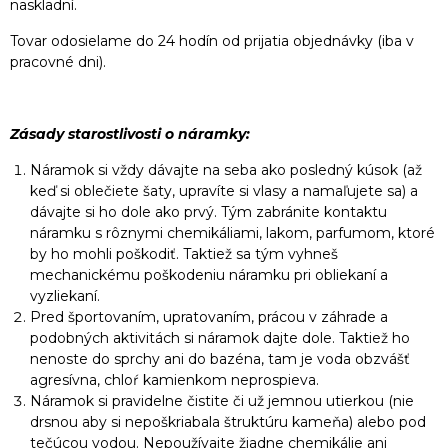
naskladní.
Tovar odosielame do 24 hodín od prijatia objednávky (iba v
pracovné dni).
Zásady starostlivosti o náramky:
Náramok si vždy dávajte na seba ako posledný kúsok (až
keď si oblečiete šaty, upravíte si vlasy a namaľujete sa) a
dávajte si ho dole ako prvý. Tým zabránite kontaktu
náramku s rôznymi chemikáliami, lakom, parfumom, ktoré
by ho mohli poškodiť. Taktiež sa tým vyhneš
mechanickému poškodeniu náramku pri obliekaní a
vyzliekaní.
Pred športovaním, upratovaním, prácou v záhrade a
podobných aktivitách si náramok dajte dole. Taktiež ho
nenoste do sprchy ani do bazéna, tam je voda obzvášť
agresívna, chloŕ kamienkom neprospieva.
Náramok si pravidelne čistite či už jemnou utierkou (nie
drsnou aby si nepoškriabala štruktúru kameňa) alebo pod
tečúcou vodou. Nepoužívajte žiadne chemikálie ani