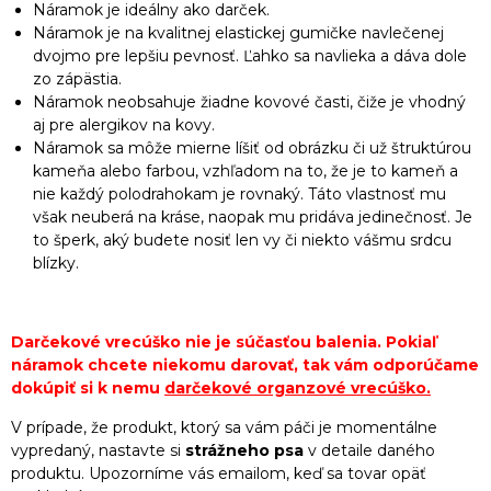
Náramok je ideálny ako darček.
Náramok je na kvalitnej elastickej gumičke navlečenej
dvojmo pre lepšiu pevnosť. Ľahko sa navlieka a dáva dole
zo zápästia.
Náramok neobsahuje žiadne kovové časti, čiže je vhodný
aj pre alergikov na kovy.
Náramok sa môže mierne líšiť od obrázku či už štruktúrou
kameňa alebo farbou, vzhľadom na to, že je to kameň a
nie každý polodrahokam je rovnaký. Táto vlastnosť mu
však neuberá na kráse, naopak mu pridáva jedinečnosť. Je
to šperk, aký budete nosiť len vy či niekto vášmu srdcu
blízky.
Darčekové vrecúško nie je súčasťou balenia. Pokiaľ
náramok chcete niekomu darovať, tak vám odporúčame
dokúpiť si k nemu
darčekové organzové vrecúško
.
V prípade, že produkt, ktorý sa vám páči je momentálne
vypredaný, nastavte si
strážneho psa
v detaile daného
produktu. Upozorníme vás emailom, keď sa tovar opäť