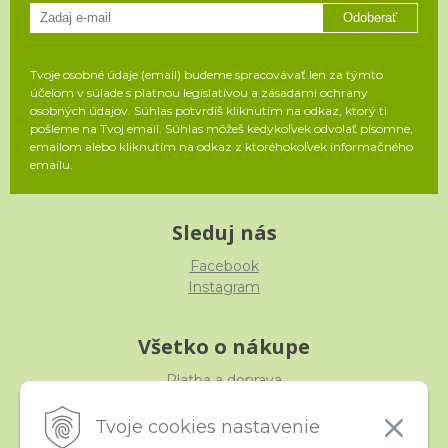
Odoberať
Tvoje osobné údaje (email) budeme spracovávať len za týmto
účelom v súlade s platnou legislatívou a zásadami ochrany
osobných údajov. Súhlas potvrdíš kliknutím na odkaz, ktorý ti
pošleme na Tvoj email. Súhlas môžeš kedykoľvek odvolať písomne,
emailom alebo kliknutím na odkaz z ktoréhokoľvek informačného
emailu.
Sleduj nás
Facebook
Instagram
Všetko o nákupe
Platba a doprava
Reklamácia, výmena, vrátenie
Obchodné podmienky
Tvoje cookies nastavenie
Ochrana osobných údajov