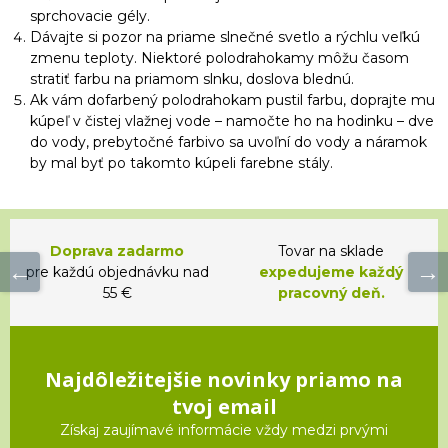
sprchovacie gély.
Dávajte si pozor na priame slnečné svetlo a rýchlu veľkú
zmenu teploty. Niektoré polodrahokamy môžu časom
stratiť farbu na priamom slnku, doslova blednú.
Ak vám dofarbený polodrahokam pustil farbu, doprajte mu
kúpeľ v čistej vlažnej vode – namočte ho na hodinku – dve
do vody, prebytočné farbivo sa uvoľní do vody a náramok
by mal byť po takomto kúpeli farebne stály.
Doprava zadarmo
Tovar na sklade
pre každú objednávku nad
expedujeme každý
55 €
pracovný deň.
Najdôležitejšie novinky priamo na
tvoj email
Získaj zaujímavé informácie vždy medzi prvými