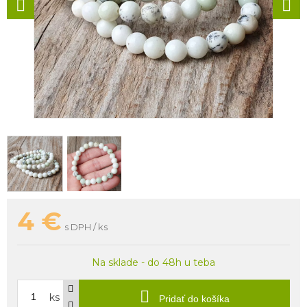
4
€
s DPH / ks
Na sklade - do 48h u teba
ks
Pridať do košíka