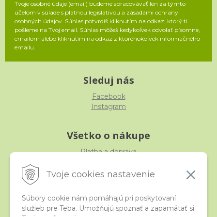
Tvoje osobné údaje (email) budeme spracovávať len za týmto
účelom v súlade s platnou legislatívou a zásadami ochrany
osobných údajov. Súhlas potvrdíš kliknutím na odkaz, ktorý ti
pošleme na Tvoj email. Súhlas môžeš kedykoľvek odvolať písomne,
emailom alebo kliknutím na odkaz z ktoréhokoľvek informačného
emailu.
Sleduj nás
Facebook
Instagram
Všetko o nákupe
Platba a doprava
Reklamácia, výmena, vrátenie
Obchodné podmienky
Tvoje cookies nastavenie
Ochrana osobných údajov
Súbory cookie nám pomáhajú pri poskytovaní
služieb pre Teba. Umožňujú spoznať a zapamätať si
iStraka