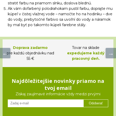
stratiť farbu na priamom slnku, doslova blednú.
Ak vám dofarbený polodrahokam pustil farbu, doprajte mu
kúpeľ v čistej vlažnej vode – namočte ho na hodinku – dve
do vody, prebytočné farbivo sa uvoľní do vody a náramok
by mal byť po takomto kúpeli farebne stály.
Doprava zadarmo
Tovar na sklade
pre každú objednávku nad
expedujeme každý
55 €
pracovný deň.
Najdôležitejšie novinky priamo na
tvoj email
Získaj zaujímavé informácie vždy medzi prvými
Odoberať