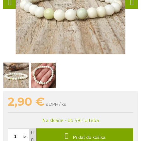
2,90
€
s DPH / ks
Na sklade - do 48h u teba
ks
Pridať do košíka