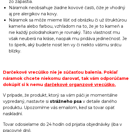
zo zápästia.
Náramok neobsahuje žiadne kovové časti, čiže je vhodný
aj pre alergikov na kovy.
Náramok sa môže mierne líšiť od obrázku či už štruktúrou
kameňa alebo farbou, vzhľadom na to, že je to kameň a
nie každý polodrahokam je rovnaký. Táto vlastnosť mu
však neuberá na kráse, naopak mu pridáva jedinečnosť. Je
to šperk, aký budete nosiť len vy či niekto vášmu srdcu
blízky.
Darčekové vrecúško nie je súčasťou balenia. Pokiaľ
náramok chcete niekomu darovať, tak vám odporúčame
dokúpiť si k nemu
darčekové organzové vrecúško
.
V prípade, že produkt, ktorý sa vám páči je momentálne
vypredaný, nastavte si
strážneho psa
v detaile daného
produktu. Upozorníme vás emailom, keď sa tovar opäť
naskladní.
Tovar odosielame do 24 hodín od prijatia objednávky (iba v
pracovné dni).