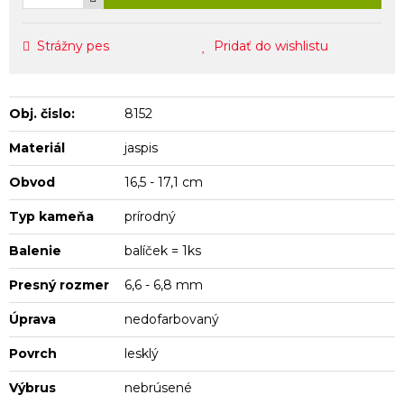
Strážny pes
Pridať do wishlistu
Obj. čislo:
8152
Materiál
jaspis
Obvod
16,5 - 17,1 cm
Typ kameňa
prírodný
Balenie
balíček = 1ks
Presný rozmer
6,6 - 6,8 mm
Úprava
nedofarbovaný
Povrch
lesklý
Výbrus
nebrúsené