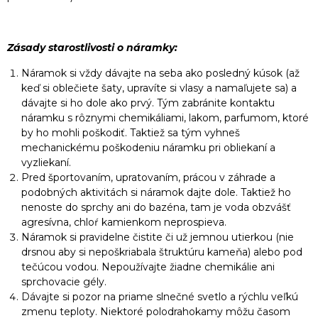
Zásady starostlivosti o náramky:
Náramok si vždy dávajte na seba ako posledný kúsok (až
keď si oblečiete šaty, upravíte si vlasy a namaľujete sa) a
dávajte si ho dole ako prvý. Tým zabránite kontaktu
náramku s rôznymi chemikáliami, lakom, parfumom, ktoré
by ho mohli poškodiť. Taktiež sa tým vyhneš
mechanickému poškodeniu náramku pri obliekaní a
vyzliekaní.
Pred športovaním, upratovaním, prácou v záhrade a
podobných aktivitách si náramok dajte dole. Taktiež ho
nenoste do sprchy ani do bazéna, tam je voda obzvášť
agresívna, chloŕ kamienkom neprospieva.
Náramok si pravidelne čistite či už jemnou utierkou (nie
drsnou aby si nepoškriabala štruktúru kameňa) alebo pod
tečúcou vodou. Nepoužívajte žiadne chemikálie ani
sprchovacie gély.
Dávajte si pozor na priame slnečné svetlo a rýchlu veľkú
zmenu teploty. Niektoré polodrahokamy môžu časom