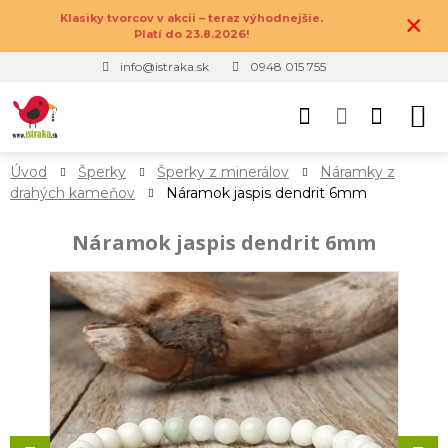
×
Klasiky tvorcov v akcii – teraz výhodnejšie.
Platí do 23.8.2026!
info@istraka.sk
0948 015 755
Úvod
Šperky
Šperky z minerálov
Náramky z
drahých kameňov
Náramok jaspis dendrit 6mm
Náramok jaspis dendrit 6mm