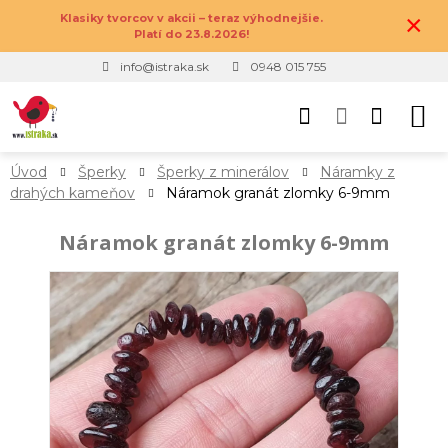
×
Klasiky tvorcov v akcii – teraz výhodnejšie.
Platí do 23.8.2026!
info@istraka.sk
0948 015 755
Úvod
Šperky
Šperky z minerálov
Náramky z
drahých kameňov
Náramok granát zlomky 6-9mm
Náramok granát zlomky 6-9mm