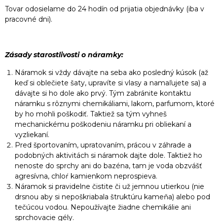
Tovar odosielame do 24 hodín od prijatia objednávky (iba v
pracovné dni).
Zásady starostlivosti o náramky:
Náramok si vždy dávajte na seba ako posledný kúsok (až
keď si oblečiete šaty, upravíte si vlasy a namaľujete sa) a
dávajte si ho dole ako prvý. Tým zabránite kontaktu
náramku s rôznymi chemikáliami, lakom, parfumom, ktoré
by ho mohli poškodiť. Taktiež sa tým vyhneš
mechanickému poškodeniu náramku pri obliekaní a
vyzliekaní.
Pred športovaním, upratovaním, prácou v záhrade a
podobných aktivitách si náramok dajte dole. Taktiež ho
nenoste do sprchy ani do bazéna, tam je voda obzvášť
agresívna, chloŕ kamienkom neprospieva.
Náramok si pravidelne čistite či už jemnou utierkou (nie
drsnou aby si nepoškriabala štruktúru kameňa) alebo pod
tečúcou vodou. Nepoužívajte žiadne chemikálie ani
sprchovacie gély.