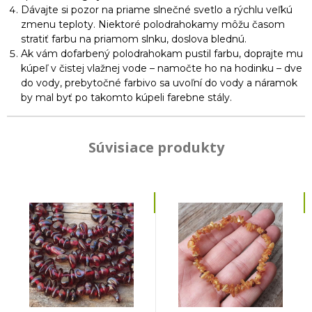
Dávajte si pozor na priame slnečné svetlo a rýchlu veľkú
zmenu teploty. Niektoré polodrahokamy môžu časom
stratiť farbu na priamom slnku, doslova blednú.
Ak vám dofarbený polodrahokam pustil farbu, doprajte mu
kúpeľ v čistej vlažnej vode – namočte ho na hodinku – dve
do vody, prebytočné farbivo sa uvoľní do vody a náramok
by mal byť po takomto kúpeli farebne stály.
Súvisiace produkty