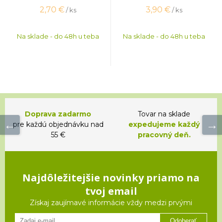
2,70
€
3,90
€
/ ks
/ ks
Na sklade - do 48h u teba
Na sklade - do 48h u teba
Doprava zadarmo
Tovar na sklade
pre každú objednávku nad
expedujeme každý
55 €
pracovný deň.
Najdôležitejšie novinky priamo na
tvoj email
Získaj zaujímavé informácie vždy medzi prvými
Odoberať