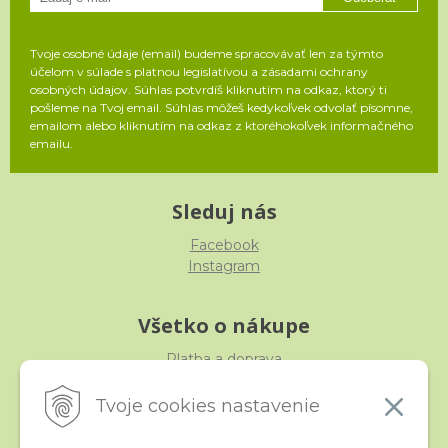
Tvoje osobné údaje (email) budeme spracovávať len za týmto
účelom v súlade s platnou legislatívou a zásadami ochrany
osobných údajov. Súhlas potvrdíš kliknutím na odkaz, ktorý ti
pošleme na Tvoj email. Súhlas môžeš kedykoľvek odvolať písomne,
emailom alebo kliknutím na odkaz z ktoréhokoľvek informačného
emailu.
Sleduj nás
Facebook
Instagram
Všetko o nákupe
Platba a doprava
Reklamácia, výmena, vrátenie
Obchodné podmienky
Tvoje cookies nastavenie
Ochrana osobných údajov