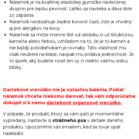
Náramok je na kvalitnej elastickej gumičke navlečenej
dvojmo pre lepšiu pevnosť. Ľahko sa navlieka a dáva dole
zo zápästia.
Náramok neobsahuje žiadne kovové časti, čiže je vhodný
aj pre alergikov na kovy.
Náramok sa môže mierne líšiť od obrázku či už štruktúrou
kameňa alebo farbou, vzhľadom na to, že je to kameň a
nie každý polodrahokam je rovnaký. Táto vlastnosť mu
však neuberá na kráse, naopak mu pridáva jedinečnosť. Je
to šperk, aký budete nosiť len vy či niekto vášmu srdcu
blízky.
Darčekové vrecúško nie je súčasťou balenia. Pokiaľ
náramok chcete niekomu darovať, tak vám odporúčame
dokúpiť si k nemu
darčekové organzové vrecúško
.
V prípade, že produkt, ktorý sa vám páči je momentálne
vypredaný, nastavte si
strážneho psa
v detaile daného
produktu. Upozorníme vás emailom, keď sa tovar opäť
naskladní.