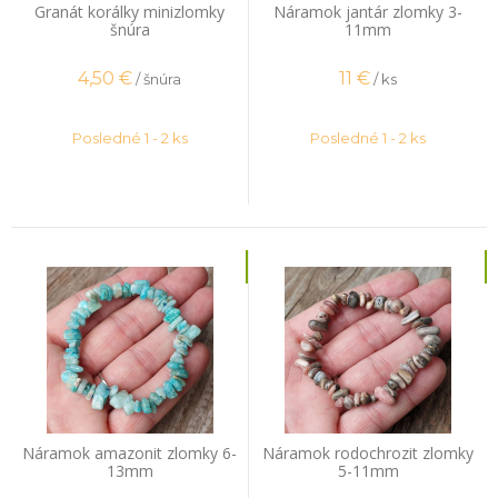
Granát korálky minizlomky
Náramok jantár zlomky 3-
šnúra
11mm
4,50
€
11
€
/ šnúra
/ ks
Posledné 1 - 2 ks
Posledné 1 - 2 ks
Náramok amazonit zlomky 6-
Náramok rodochrozit zlomky
13mm
5-11mm