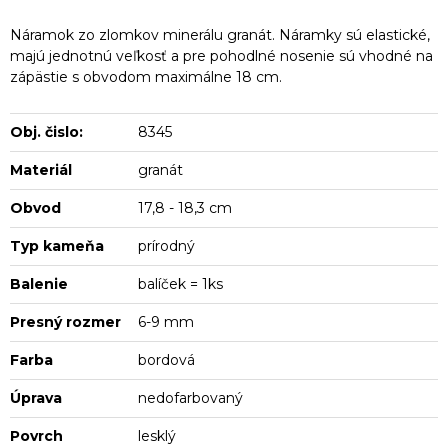
Náramok zo zlomkov minerálu granát. Náramky sú elastické,
majú jednotnú veľkosť a pre pohodlné nosenie sú vhodné na
zápästie s obvodom maximálne 18 cm.
Obj. čislo:
8345
Materiál
granát
Obvod
17,8 - 18,3 cm
Typ kameňa
prírodný
Balenie
balíček = 1ks
Presný rozmer
6-9 mm
Farba
bordová
Úprava
nedofarbovaný
Povrch
lesklý