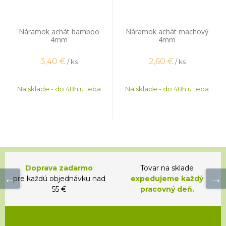
Náramok achát bamboo
Náramok achát machový
4mm
4mm
3,40
€
2,60
€
/ ks
/ ks
Na sklade - do 48h u teba
Na sklade - do 48h u teba
Doprava zadarmo
Tovar na sklade
pre každú objednávku nad
expedujeme každý
55 €
pracovný deň.