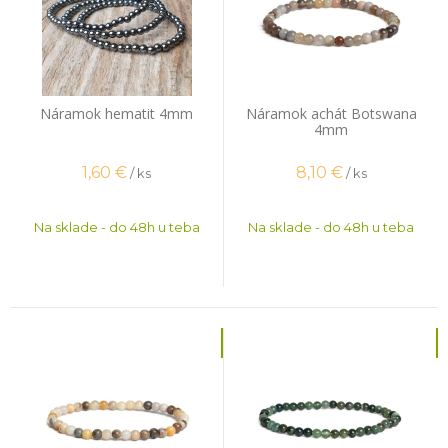
Náramok hematit 4mm
Náramok achát Botswana
4mm
1,60
€
8,10
€
/ ks
/ ks
Na sklade - do 48h u teba
Na sklade - do 48h u teba