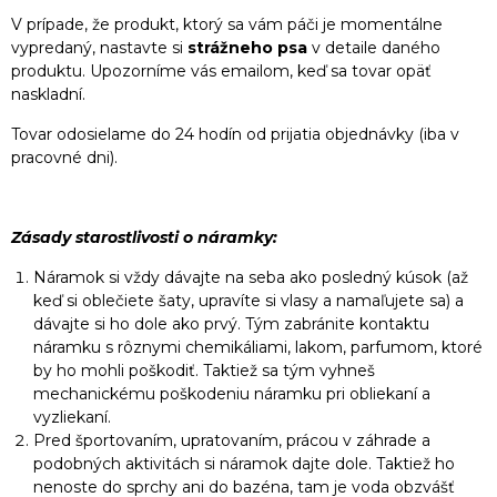
V prípade, že produkt, ktorý sa vám páči je momentálne
vypredaný, nastavte si
strážneho psa
v detaile daného
produktu. Upozorníme vás emailom, keď sa tovar opäť
naskladní.
Tovar odosielame do 24 hodín od prijatia objednávky (iba v
pracovné dni).
Zásady starostlivosti o náramky:
Náramok si vždy dávajte na seba ako posledný kúsok (až
keď si oblečiete šaty, upravíte si vlasy a namaľujete sa) a
dávajte si ho dole ako prvý. Tým zabránite kontaktu
náramku s rôznymi chemikáliami, lakom, parfumom, ktoré
by ho mohli poškodiť. Taktiež sa tým vyhneš
mechanickému poškodeniu náramku pri obliekaní a
vyzliekaní.
Pred športovaním, upratovaním, prácou v záhrade a
podobných aktivitách si náramok dajte dole. Taktiež ho
nenoste do sprchy ani do bazéna, tam je voda obzvášť