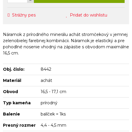
Strážny pes
Pridať do wishlistu
Náramok z prírodného minerálu achát stromčekový v jemnej
zelenobielej farebnej kombinácii. Náramok je elastický a pre
pohodlné nosenie vhodný na zápästie s obvodom maximálne
16,5 cm.
Obj. čislo:
8442
Materiál
achát
Obvod
16,5 - 17,1 cm
Typ kameňa
prírodný
Balenie
balíček = 1ks
Presný rozmer
4,4 - 4,5 mm