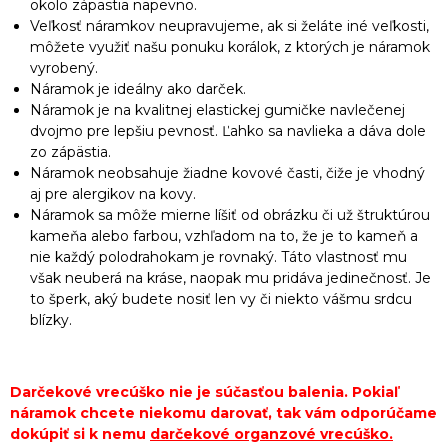
okolo zápästia napevno.
Veľkosť náramkov neupravujeme, ak si želáte iné veľkosti,
môžete využiť našu ponuku korálok, z ktorých je náramok
vyrobený.
Náramok je ideálny ako darček.
Náramok je na kvalitnej elastickej gumičke navlečenej
dvojmo pre lepšiu pevnosť. Ľahko sa navlieka a dáva dole
zo zápästia.
Náramok neobsahuje žiadne kovové časti, čiže je vhodný
aj pre alergikov na kovy.
Náramok sa môže mierne líšiť od obrázku či už štruktúrou
kameňa alebo farbou, vzhľadom na to, že je to kameň a
nie každý polodrahokam je rovnaký. Táto vlastnosť mu
však neuberá na kráse, naopak mu pridáva jedinečnosť. Je
to šperk, aký budete nosiť len vy či niekto vášmu srdcu
blízky.
Darčekové vrecúško nie je súčasťou balenia. Pokiaľ
náramok chcete niekomu darovať, tak vám odporúčame
dokúpiť si k nemu
darčekové organzové vrecúško
.