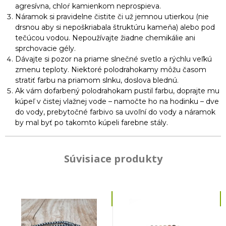
agresívna, chloŕ kamienkom neprospieva.
Náramok si pravidelne čistite či už jemnou utierkou (nie
drsnou aby si nepoškriabala štruktúru kameňa) alebo pod
tečúcou vodou. Nepoužívajte žiadne chemikálie ani
sprchovacie gély.
Dávajte si pozor na priame slnečné svetlo a rýchlu veľkú
zmenu teploty. Niektoré polodrahokamy môžu časom
stratiť farbu na priamom slnku, doslova blednú.
Ak vám dofarbený polodrahokam pustil farbu, doprajte mu
kúpeľ v čistej vlažnej vode – namočte ho na hodinku – dve
do vody, prebytočné farbivo sa uvoľní do vody a náramok
by mal byť po takomto kúpeli farebne stály.
Súvisiace produkty