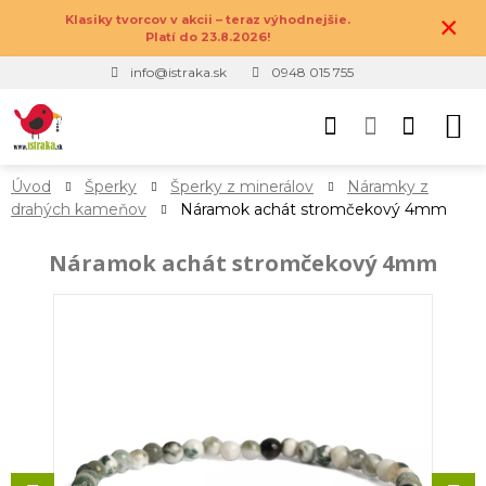
×
Klasiky tvorcov v akcii – teraz výhodnejšie.
Platí do 23.8.2026!
info@istraka.sk
0948 015 755
Úvod
Šperky
Šperky z minerálov
Náramky z
drahých kameňov
Náramok achát stromčekový 4mm
Náramok achát stromčekový 4mm