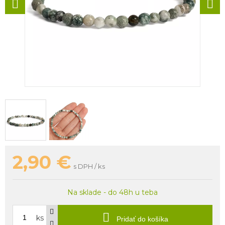
2,90
€
s DPH / ks
Na sklade - do 48h u teba
ks
Pridať do košíka