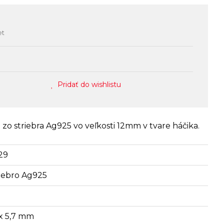
et
Pridať do wishlistu
zo striebra Ag925 vo veľkosti 12mm v tvare háčika.
29
riebro Ag925
t
 x 5,7 mm