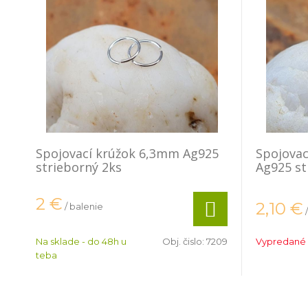
Spojovací krúžok 6,3mm Ag925
Spojovac
strieborný 2ks
Ag925 st
2
€
2,10
€
/ balenie
Na sklade - do 48h u
Obj. čislo:
7209
Vypredané
teba