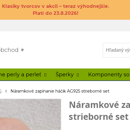
Klasiky tvorcov v akcii – teraz výhodnejšie.
Platí do 23.8.2026!
 obchod ✴
ne perly a perleť
Šperky
Komponenty so
5
Náramkové zapínanie háčik AG925 strieborné set
Náramkové za
strieborné set