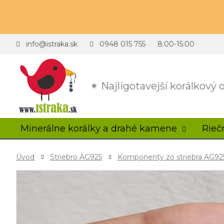
info@istraka.sk
0948 015 755
8:00-15:00
✴ Najligotavejší korálkový
Minerálne korálky a drahé kamene
Rieč
Úvod
Striebro AG925
Komponenty zo striebra AG92