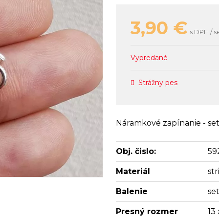
3,90
€
s DPH / s
Vypredané
Strážny pes
Náramkové zapínanie - set 
Obj. čislo:
59
Materiál
st
Balenie
se
Presný rozmer
13