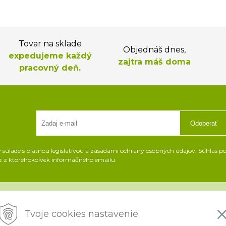
Tovar na sklade
Objednáš dnes,
expedujeme každý
zajtra máš doma
pracovný deň.
Odoberať
súlade s platnou legislatívou a zásadami ochrany osobných údajov. Súhlas pot
z z ktoréhokoľvek informačného emailu.
Všetko o nákupe
i
Tvoje cookies nastavenie
Platba a doprava
K