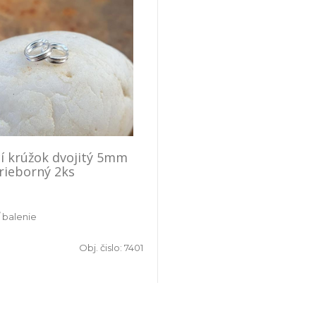
í krúžok dvojitý 5mm
rieborný 2ks
/ balenie
Obj. čislo:
7401