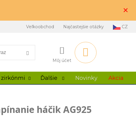
×
Veľkoobchod
Najčastejšie otázky
CZ
Môj účet
 zirkónmi
Ďalšie
Novinky
Akcia
pínanie háčik AG925