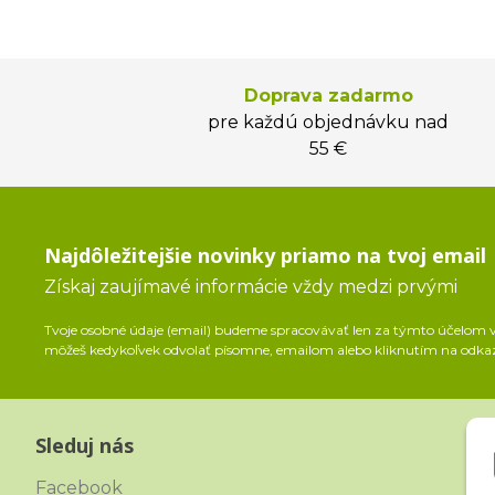
Doprava zadarmo
pre každú objednávku nad
55 €
Najdôležitejšie novinky priamo na tvoj email
Získaj zaujímavé informácie vždy medzi prvými
Tvoje osobné údaje (email) budeme spracovávať len za týmto účelom v 
môžeš kedykoľvek odvolať písomne, emailom alebo kliknutím na odka
Sleduj nás
Facebook