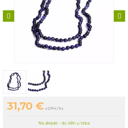
31,70
€
s DPH / ks
Na sklade - do 48h u teba