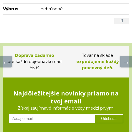
Výbrus
nebrúsené
Doprava zadarmo
Tovar na sklade
pre každú objednávku nad
expedujeme každý
55 €
pracovný deň.
Najdôležitejšie novinky priamo na
tvoj email
Získaj zaujímavé informácie vždy medzi prvými
Odoberať