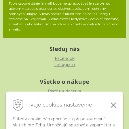
Tvoje osobné údaje (email) budeme spracovávať len za týmto
účelom v súlade s platnou legislatívou a zásadami ochrany
osobných údajov. Súhlas potvrdíš kliknutím na odkaz, ktorý ti
pošleme na Tvoj email. Súhlas môžeš kedykoľvek odvolať písomne,
emailom alebo kliknutím na odkaz z ktoréhokoľvek informačného
emailu.
Sleduj nás
Facebook
Instagram
Všetko o nákupe
Platba a doprava
Reklamácia, výmena, vrátenie
Obchodné podmienky
Tvoje cookies nastavenie
Ochrana osobných údajov
Súbory cookie nám pomáhajú pri poskytovaní
služieb pre Teba. Umožňujú spoznať a zapamätať si
iStraka