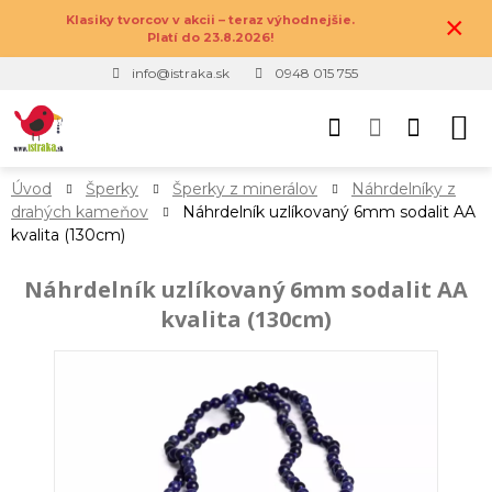
×
Klasiky tvorcov v akcii – teraz výhodnejšie.
Platí do 23.8.2026!
info@istraka.sk
0948 015 755
Úvod
Šperky
Šperky z minerálov
Náhrdelníky z
drahých kameňov
Náhrdelník uzlíkovaný 6mm sodalit AA
kvalita (130cm)
Náhrdelník uzlíkovaný 6mm sodalit AA
kvalita (130cm)