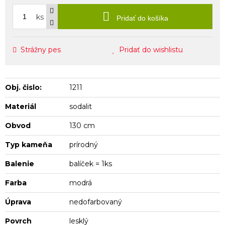
ks
Pridať do košíka
Strážny pes
Pridať do wishlistu
Obj. čislo:
1211
Materiál
sodalit
Obvod
130 cm
Typ kameňa
prírodný
Balenie
balíček = 1ks
Farba
modrá
Úprava
nedofarbovaný
Povrch
lesklý