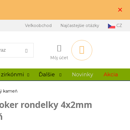
×
Veľkoobchod
Najčastejšie otázky
CZ
Môj účet
 zirkónmi
Ďalšie
Novinky
Akcia
ný kameň
hoker rondelky 4x2mm
ň