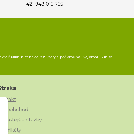
+421 948 015 755
vrdíš kliknutím na odkaz, ktorý ti pošleme na Tvoj email. Súhlas
Straka
ontakt
eľkoobchod
ajčastejšie otázky
ertifikáty