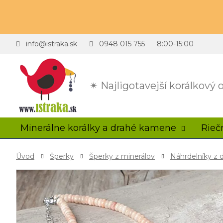
info@istraka.sk
0948 015 755
8:00-15:00
✴ Najligotavejší korálkový
Minerálne korálky a drahé kamene
Rieč
Úvod
Šperky
Šperky z minerálov
Náhrdelníky z