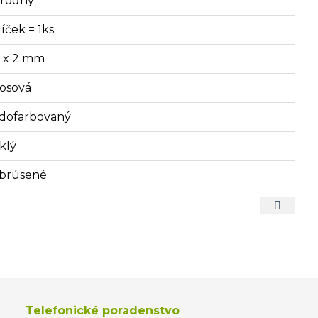
írodný
íček = 1ks
4 x 2 mm
sosová
dofarbovaný
klý
brúsené
Telefonické poradenstvo