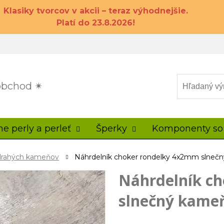
Klasiky tvorcov v akcii – teraz výhodnejšie.
Platí do 23.8.2026!
 obchod ✴
ne perly a perleť
Šperky
Komponenty so
 drahých kameňov
Náhrdelník choker rondelky 4x2mm slneč
Náhrdelník c
slnečný kame