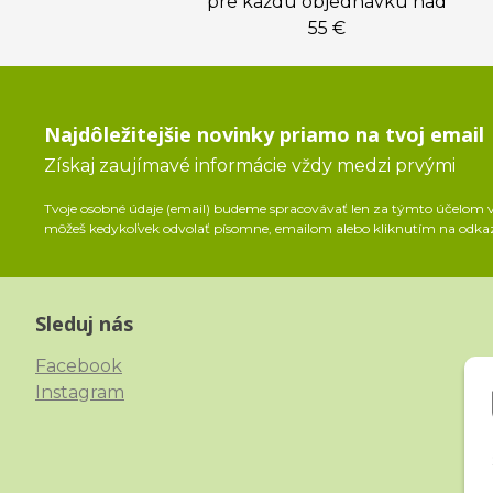
pre každú objednávku nad
55 €
Najdôležitejšie novinky priamo na tvoj email
Získaj zaujímavé informácie vždy medzi prvými
Tvoje osobné údaje (email) budeme spracovávať len za týmto účelom v 
môžeš kedykoľvek odvolať písomne, emailom alebo kliknutím na odka
Sleduj nás
Facebook
Instagram