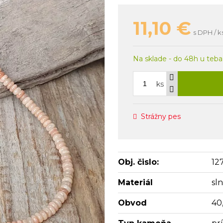
11,10
€
s DPH / k
Na sklade - do 48h u teba
ks
Strážny pes
Obj. čislo:
12
Materiál
sl
Obvod
40