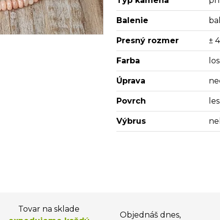
Typ kameňa
pr
Balenie
bal
Presný rozmer
± 
Farba
lo
Úprava
ne
Povrch
les
Výbrus
ne
Tovar na sklade
Objednáš dnes,