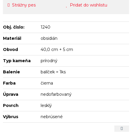
Strážny pes
Pridať do wishlistu
Obj. čislo:
1240
Materiál
obsidián
Obvod
40,0 cm + 5 cm
Typ kameňa
prírodný
Balenie
balíček = 1ks
Farba
čierna
Úprava
nedofarbovaný
Povrch
lesklý
Výbrus
nebrúsené