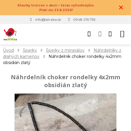
×
Klasiky tvorcov v akcii – teraz výhodnejšie.
Platí do 23.8.2026!
info@istraka.sk
0948 015 755
Úvod
Šperky
Šperky z minerálov
Náhrdelníky z
drahých kameňov
Náhrdelník choker rondelky 4x2mm
obsidián zlatý
Náhrdelník choker rondelky 4x2mm
obsidián zlatý