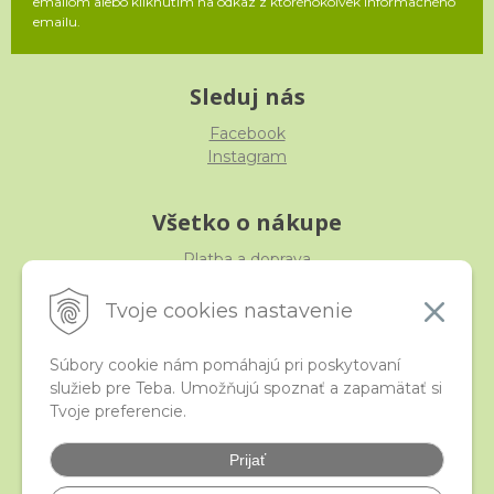
emailom alebo kliknutím na odkaz z ktoréhokoľvek informačného
emailu.
Sleduj nás
Facebook
Instagram
Všetko o nákupe
Platba a doprava
Reklamácia, výmena, vrátenie
Obchodné podmienky
Tvoje cookies nastavenie
Ochrana osobných údajov
Súbory cookie nám pomáhajú pri poskytovaní
služieb pre Teba. Umožňujú spoznať a zapamätať si
iStraka
Tvoje preferencie.
Kontakt
Veľkoobchod
Prijať
Najčastejšie otázky