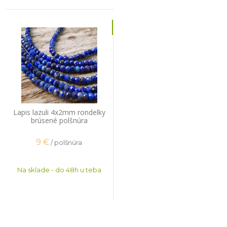
Lapis lazuli 4x2mm rondelky
brúsené polšnúra
9
€
/ polšnúra
Na sklade - do 48h u teba