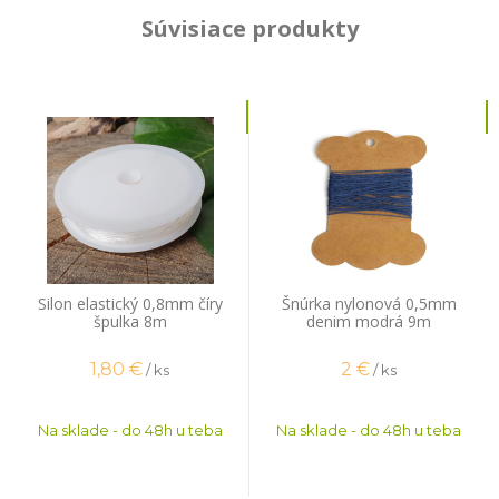
Súvisiace produkty
Silon elastický 0,8mm číry
Šnúrka nylonová 0,5mm
špulka 8m
denim modrá 9m
1,80
€
2
€
/ ks
/ ks
Na sklade - do 48h u teba
Na sklade - do 48h u teba