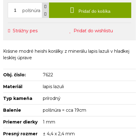
polšnúra
Pridať do košíka
Strážny pes
Pridať do wishlistu
Krásne modré heishi korálky z minerálu lapis lazuli v hladkej
lesklej úprave
Obj. čislo:
7622
Materiál
lapis lazuli
Typ kameňa
prírodný
Balenie
polšnúra = cca 19cm
Priemer dierky
1 mm
Presný rozmer
± 4,4 x 2,4 mm