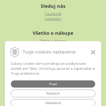
Sleduj nás
Facebook
Instagram
Všetko o nákupe
Platba a doprava
Reklamácia, výmena, vrátenie
Obchodné podmienky
Tvoje cookies nastavenie
Ochrana osobných údajov
Súbory cookie nám pomáhajú pri poskytovaní
služieb pre Teba. Umožňujú spoznať a zapamätať si
iStraka
Tvoje preferencie.
Kontakt
Veľkoobchod
Prijať
Najčastejšie otázky
Certifikáty
Nastaviť
Odmietnuť