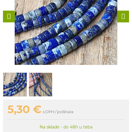
5,30
€
s DPH / polšnúra
Na sklade - do 48h u teba