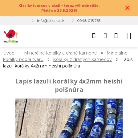
×
Klasiky tvorcov v akcii – teraz výhodnejšie.
Platí do 23.8.2026!
info@istraka.sk
0948 015 755
Úvod
Minerálne korálky a drahé kamene
Minerálne
korálky podľa tvaru
Korálky z drahých kameňov
Lapis
lazuli korálky 4x2mm heishi polšnúra
Lapis lazuli korálky 4x2mm heishi
polšnúra